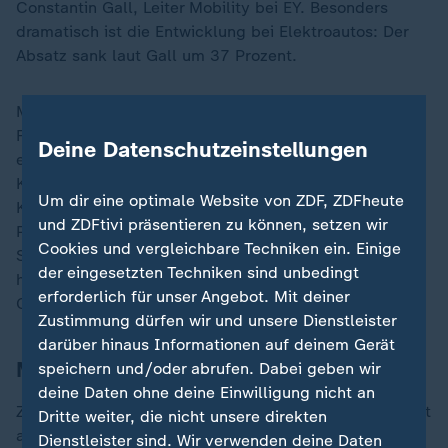
Constantin Gall, Leiter Mobility bei EY. Besonders
dramatisch ist die Entwicklung bei Elektroautos: Der
Absatz sank laut Gall um 37 Prozent.
Mehrere Faktoren führen zur aktuellen Schwäche:
Fehlende staatliche Umweltprämien, hohe Preise und
Deine Datenschutzeinstellungen
eine unsichere Ladeinfrastruktur schrecken potenzielle
Käufer ab. Zudem trüben hohe
Inflation
und schwache
Um dir eine optimale Website von ZDF, ZDFheute
Konjunktur die allgemeine Verbraucherlaune: Rund 15
und ZDFtivi präsentieren zu können, setzen wir
Prozent - mit Ausnahme der Corona-Jahre war die
Cookies und vergleichbare Techniken ein. Einige
Sparquote in der deutschen Bevölkerung noch nie so
der eingesetzten Techniken sind unbedingt
hoch, berichtet das Beratungsunternehmen Barkow
erforderlich für unser Angebot. Mit deiner
Consulting.
Zustimmung dürfen wir und unsere Dienstleister
darüber hinaus Informationen auf deinem Gerät
Mit einem Bein in der Rezession
speichern und/oder abrufen. Dabei geben wir
deine Daten ohne deine Einwilligung nicht an
Zusätzlich zur Erkenntnis, dass die deutsche Wirtschaft
Dritte weiter, die nicht unsere direkten
angeschlagen ist, haben sich die Aussichten stark
Dienstleister sind. Wir verwenden deine Daten