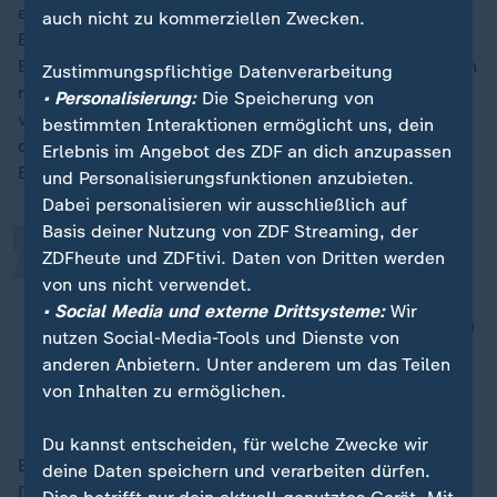
eingetrübt. Eine aktuelle Umfrage des Zentrums für
auch nicht zu kommerziellen Zwecken.
Europäische Wirtschaftsforschung (ZEW) zeigt, dass
Börsenprofis so pessimistisch sind wie seit zwei Jahren
Zustimmungspflichtige Datenverarbeitung
nicht mehr. Deutschland-Chefvolkswirt Robin Winkler
• Personalisierung:
Die Speicherung von
„
von der Deutschen Bank erkennt in der ZEW-Umfrage,
bestimmten Interaktionen ermöglicht uns, dein
dass die deutsche Wirtschaft nicht richtig auf die
Erlebnis im Angebot des ZDF an dich anzupassen
Beine kommt.
und Personalisierungsfunktionen anzubieten.
Dabei personalisieren wir ausschließlich auf
Basis deiner Nutzung von ZDF Streaming, der
Noch mehr Sorge bereitet die
ZDFheute und ZDFtivi. Daten von Dritten werden
von uns nicht verwendet.
Tatsache, dass der Optimismus in
• Social Media und externe Drittsysteme:
Wir
den Konjunkturerwartungen aus dem
nutzen Social-Media-Tools und Dienste von
Frühjahr komplett verpufft ist.
anderen Anbietern. Unter anderem um das Teilen
von Inhalten zu ermöglichen.
Robin Winkler, Deutsche Bank
Du kannst entscheiden, für welche Zwecke wir
Besonders die exportorientierten Sektoren in
deine Daten speichern und verarbeiten dürfen.
Deutschland könnten von der Krise betroffen sein.