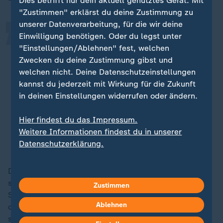
„
Dies betrifft nur dein aktuell genutztes Gerät. Mit
"Zustimmen" erklärst du deine Zustimmung zu
unserer Datenverarbeitung, für die wir deine
Auch die Investitionen, vor allem in
Einwilligung benötigen. Oder du legst unter
"Einstellungen/Ablehnen" fest, welchen
Maschinen und Ausrüstungen,
Zwecken du deine Zustimmung gibst und
lahmen. War der Außenhandel im
welchen nicht. Deine Datenschutzeinstellungen
ersten Quartal noch ein
kannst du jederzeit mit Wirkung für die Zukunft
Wachstumstreiber, so deutet sich für
in deinen Einstellungen widerrufen oder ändern.
das zweite Quartal allenfalls eine
Stagnation ab.
Hier findest du das Impressum.
Weitere Informationen findest du in unserer
Volkswirt Marc Schattenberg, Deutsche Bank Research
Datenschutzerklärung.
Die Unsicherheiten sind vielfältig: unklare Geldpolitik,
schwache Zahlen aus den USA und zunehmende
Zustimmen
Sorgen über eine Eskalation im
Nahen Osten
belasten
Ablehnen
die Stimmung. Diese globale Unsicherheit spiegelt
sich auch in den jüngsten Kurseinbrüchen an den