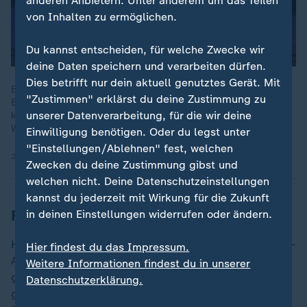
anderen Anbietern. Unter anderem um das Teilen
von Inhalten zu ermöglichen.
Du kannst entscheiden, für welche Zwecke wir
deine Daten speichern und verarbeiten dürfen.
Dies betrifft nur dein aktuell genutztes Gerät. Mit
Beim Chaos Communication Congress in Hamburg zeigen
"Zustimmen" erklärst du deine Zustimmung zu
Entwickler, wie KI-Tools wie OpenMates Nutzerdaten schützen
unserer Datenverarbeitung, für die wir deine
können. Dienste wie Matrix gelten als Alternative zu
WhatsApp.
Einwilligung benötigen. Oder du legst unter
"Einstellungen/Ablehnen" fest, welchen
27.12.2025 | 2:01 min
Zwecken du deine Zustimmung gibst und
welchen nicht. Deine Datenschutzeinstellungen
kannst du jederzeit mit Wirkung für die Zukunft
Folgen für Händler und Wettbewerb
in deinen Einstellungen widerrufen oder ändern.
Hersteller und Händler werden abhängig davon, ob KI-
Hier findest du das Impressum.
Agenten sie auswählen - oft in einer Black Box oder
Weitere Informationen findest du in unserer
gegen hohe Provisionen. Die direkte Kundenbeziehung
Datenschutzerklärung.
geht verloren. Kleine Händler riskieren Sichtbarkeit,