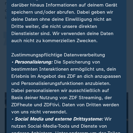
„
nicht, warum Produkte empfohlen werden - neutral
darüber hinaus Informationen auf deinem Gerät
oder werblich beeinflusst? Podszun mahnt: KI handelt
speichern und/oder abrufen. Dabei geben wir
im Interesse ihrer Betreiber, nicht der Verbraucher.
deine Daten ohne deine Einwilligung nicht an
Dritte weiter, die nicht unsere direkten
Dienstleister sind. Wir verwenden deine Daten
Langfristig droht ein Verlagern von
auch nicht zu kommerziellen Zwecken.
Konsumentscheidungen auf wenige
Zustimmungspflichtige Datenverarbeitung
Big-Tech-Unternehmen - mit dem
• Personalisierung:
Die Speicherung von
Risiko wachsender Abhängigkeiten.
bestimmten Interaktionen ermöglicht uns, dein
Erlebnis im Angebot des ZDF an dich anzupassen
Professor Rupprecht Podszun, Wettbewerbsrechtler
und Personalisierungsfunktionen anzubieten.
Dabei personalisieren wir ausschließlich auf
Basis deiner Nutzung von ZDF Streaming, der
ZDFheute und ZDFtivi. Daten von Dritten werden
von uns nicht verwendet.
• Social Media und externe Drittsysteme:
Wir
nutzen Social-Media-Tools und Dienste von