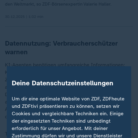
den Weltmarkt, so ZDF-Börsenexpertin Valerie Haller.
30.12.2025 | 1:02 min
Datennutzung: Verbraucherschützer
warnen
KI-Agenten benötigen umfangreiche Informationen:
Kaufhistorien, Präferenzen, Standort- und
Zahlungsdaten. Je stärker Entscheidungen
Deine Datenschutzeinstellungen
automatisiert werden, desto intensiver die
Datennutzung. "Plattformen können ihre Datenmacht
Um dir eine optimale Website von ZDF, ZDFheute
ausbauen und Persönlichkeitsprofile erstellen", warnt
und ZDFtivi präsentieren zu können, setzen wir
Ayten Öksüz von der Verbraucherzentrale NRW. Zudem
Cookies und vergleichbare Techniken ein. Einige
droht die Manipulation von Kaufentscheidungen.
der eingesetzten Techniken sind unbedingt
erforderlich für unser Angebot. Mit deiner
Transparenz bleibt ein Problem: Nutzer wissen oft
Zustimmung dürfen wir und unsere Dienstleister