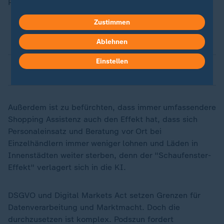
Plattformbetreiber stärken ihre Gatekeeper-Rolle.
Zustimmen
DMA
Ablehnen
Einstellen
Gatekeeper
Außerdem ist zu befürchten, dass immer umfassendere
Shopping Assistenz auch den Effekt hat, dass sich
Personaleinsatz und Beratung vor Ort bei
Einzelhändlern immer weniger lohnen und Läden in
Innenstädten weiter sterben, denn der "Schaufenster-
Effekt" verlagert sich in die KI.
DSGVO und Digital Markets Act setzen Grenzen für
Datenverarbeitung und Marktmacht. Doch die
durchzusetzen ist komplex. Podszun fordert