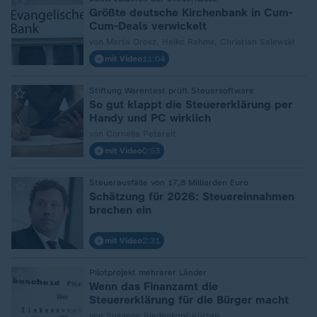
:
Größte deutsche Kirchenbank in Cum-
Cum-Deals verwickelt
von Marta Orosz, Heiko Rahms, Christian Salewski
mit Video
11:04
:
Stiftung Warentest prüft Steuersoftware
So gut klappt die Steuererklärung per
Handy und PC wirklich
von Cornelia Petereit
mit Video
0:53
:
Steuerausfälle von 17,8 Milliarden Euro
Schätzung für 2026: Steuereinnahmen
brechen ein
mit Video
2:31
:
Pilotprojekt mehrerer Länder
Wenn das Finanzamt die
Steuererklärung für die Bürger macht
von Susanne Biedenkopf-Kürten