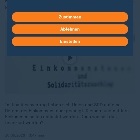
Beschäftigung und Wertschöpfung.
Zustimmen
Ablehnen
Einstellen
Im Koalitionsvertrag haben sich Union und SPD auf eine
Reform der Einkommensteuer geeinigt. Kleinere und mittlere
Einkommen sollen entlastet werden. Doch wie soll das
finanziert werden?
10.05.2026 | 3:47 min