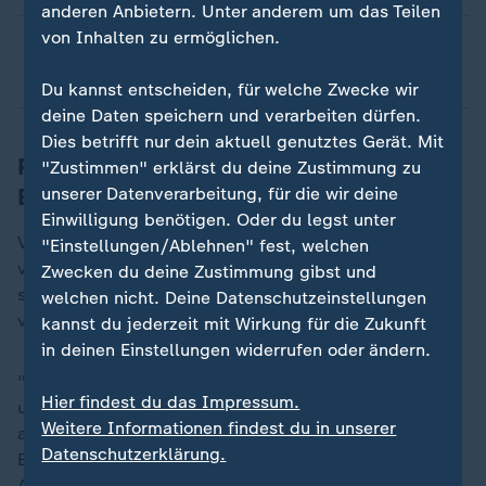
anderen Anbietern. Unter anderem um das Teilen
von Inhalten zu ermöglichen.
Wie ist die Senkung der Körperschaftsteuer
geplant?
Du kannst entscheiden, für welche Zwecke wir
deine Daten speichern und verarbeiten dürfen.
Dies betrifft nur dein aktuell genutztes Gerät. Mit
Politische Debatte um
"Zustimmen" erklärst du deine Zustimmung zu
Einkommensteuer
unserer Datenverarbeitung, für die wir deine
Einwilligung benötigen. Oder du legst unter
Vor diesem Hintergrund ist die politische Debatte für
"Einstellungen/Ablehnen" fest, welchen
viele Unternehmen schwierig. Die
SPD
setzt auf eine
Zwecken du deine Zustimmung gibst und
stärkere Belastung hoher Einkommen, die
Union
warnt
welchen nicht. Deine Datenschutzeinstellungen
vor Folgen für den Mittelstand.
kannst du jederzeit mit Wirkung für die Zukunft
in deinen Einstellungen widerrufen oder ändern.
"Mehrbelastungen sind grundsätzlich zu vermeiden
Hier findest du das Impressum.
und müssten durch Entlastungen an anderer Stelle
Weitere Informationen findest du in unserer
ausgeglichen werden", sagt Dr. Hans-Jürgen Völz vom
Datenschutzerklärung.
Bundesverband mittelständische Wirtschaft (BVMW).
Andernfalls drohten negative Effekte auf Investitionen,