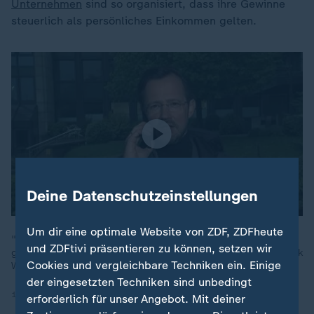
Unternehmen
sind so organisiert, dass ihre Gewinne
steuerlich als persönliches Einkommen gelten.
Deine Datenschutzeinstellungen
Um dir eine optimale Website von ZDF, ZDFheute
"Klar ist, dass wir eine Einkommensteuerreform wollen, die
und ZDFtivi präsentieren zu können, setzen wir
gezielt kleine und mittlere Einkommen entlasten soll", sagt Dirk
Cookies und vergleichbare Techniken ein. Einige
Wiese, Erster Parlamentarischer Geschäftsführer der SPD.
der eingesetzten Techniken sind unbedingt
11.05.2026 | 5:07 min
erforderlich für unser Angebot. Mit deiner