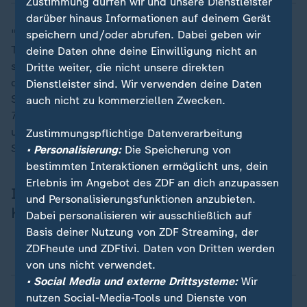
Zustimmung dürfen wir und unsere Dienstleister
darüber hinaus Informationen auf deinem Gerät
"Ein erheblicher Teil der Einkommen im oberen
speichern und/oder abrufen. Dabei geben wir
Tarifbereich stammt aus dem Unternehmenssektor",
deine Daten ohne deine Einwilligung nicht an
sagt der Ökonom Dr. Tobias Hentze vom Institut der
Dritte weiter, die nicht unsere direkten
deutschen Wirtschaft (IW). Rund 40 Prozent beim
Dienstleister sind. Wir verwenden deine Daten
Spitzensteuersatz, bei der 'Reichensteuer' sogar rund
auch nicht zu kommerziellen Zwecken.
70 Prozent. So hoch ist der Anteil des
unternehmerischen Einkommens in diesen
Zustimmungspflichtige Datenverarbeitung
Steuerklassen.
• Personalisierung:
Die Speicherung von
bestimmten Interaktionen ermöglicht uns, dein
Erlebnis im Angebot des ZDF an dich anzupassen
Infos zur Einkommensteuer und
und Personalisierungsfunktionen anzubieten.
Körperschaftsteuer
Dabei personalisieren wir ausschließlich auf
Basis deiner Nutzung von ZDF Streaming, der
ZDFheute und ZDFtivi. Daten von Dritten werden
Wie ist die Einkommensteuer aufgebaut?
von uns nicht verwendet.
• Social Media und externe Drittsysteme:
Wir
Wer zahlt die "Reichensteuer"?
nutzen Social-Media-Tools und Dienste von