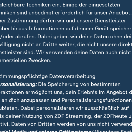
gleichbare Techniken ein. Einige der eingesetzten
hniken sind unbedingt erforderlich für unser Angebot.
ner Zustimmung dürfen wir und unsere Dienstleister
über hinaus Informationen auf deinem Gerät speicher
/oder abrufen. Dabei geben wir deine Daten ohne de
willigung nicht an Dritte weiter, die nicht unsere direk
nstleister sind. Wir verwenden deine Daten auch nicht
merziellen Zwecken.
timmungspflichtige Datenverarbeitung
tstadt Tel Aviv haben Hunderte Menschen gegen die 
ersonalisierung:
Die Speicherung von bestimmten
nt Netanjahu demonstriert. Es wird ein Ende der Krieg
eraktionen ermöglicht uns, dein Erlebnis im Angebot 
gefordert.
 an dich anzupassen und Personalisierungsfunktionen
ubieten. Dabei personalisieren wir ausschließlich auf
is deiner Nutzung von ZDF Streaming, der ZDFheute 
tivi. Daten von Dritten werden von uns nicht verwend
 Videos