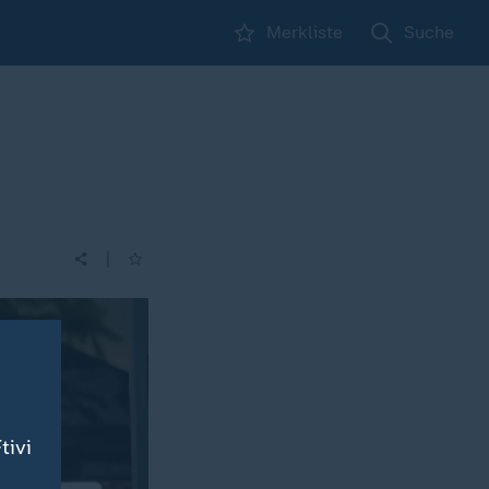
Merkliste
Suche
|
tivi