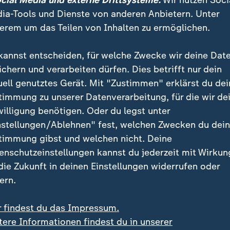
ocial Media und externe Drittsysteme:
Wir nutzen Soci
ia-Tools und Dienste von anderen Anbietern. Unter
erem um das Teilen von Inhalten zu ermöglichen.
kannst entscheiden, für welche Zwecke wir deine Dat
ichern und verarbeiten dürfen. Dies betrifft nur dein
uell genutztes Gerät. Mit "Zustimmen" erklärst du dei
timmung zu unserer Datenverarbeitung, für die wir de
willigung benötigen. Oder du legst unter
:
:
minister
Falsche Einstellung
nstellungen/Ablehnen" fest, welchen Zwecken du dei
indt zu Drohnen-Vorfall
Meta-KI hackt anderes
timmung gibst und welchen nicht. Deine
ipzig
Unternehmen
enschutzeinstellungen kannst du jederzeit mit Wirkun
deo
0:19
Video
0:26
 die Zukunft in deinen Einstellungen widerrufen oder
ern.
r findest du das Impressum.
tere Informationen findest du in unserer