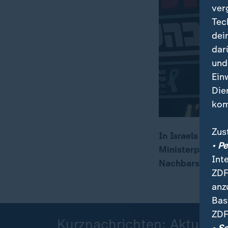
ver
Tec
dei
dar
und
Ein
Die
kom
Zus
In Israels Haup
• P
Ministerpräside
00:05
00:15
Int
Nachbarstaaten 
ZDF
anz
Bas
ZDF
Kurznachrichten: Aktuelle