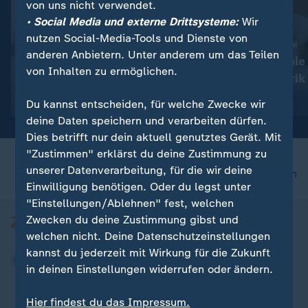
von uns nicht verwendet.
• Social Media und externe Drittsysteme:
Wir
nutzen Social-Media-Tools und Dienste von
:
:
Nachfahre von Escobars Nilpferden
Zoll-Fund in Charleroi
anderen Anbietern. Unter anderem um das Teilen
Kolumbien: Mutterloses
Belgien: Illegale
von Inhalten zu ermöglichen.
Hippo-Baby gerettet
Zigarettenfabrik
Video
0:43
Video
1:15
Du kannst entscheiden, für welche Zwecke wir
deine Daten speichern und verarbeiten dürfen.
Dies betrifft nur dein aktuell genutztes Gerät. Mit
"Zustimmen" erklärst du deine Zustimmung zu
unserer Datenverarbeitung, für die wir deine
nach oben
Einwilligung benötigen. Oder du legst unter
"Einstellungen/Ablehnen" fest, welchen
Zwecken du deine Zustimmung gibst und
welchen nicht. Deine Datenschutzeinstellungen
kannst du jederzeit mit Wirkung für die Zukunft
in deinen Einstellungen widerrufen oder ändern.
Hier findest du das Impressum.