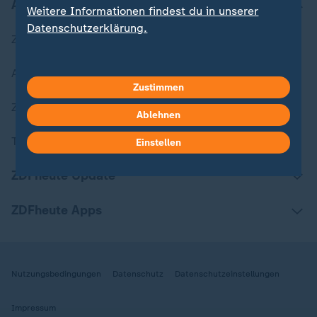
Aktuell bei ZDFheute
Weitere Informationen findest du in unserer
Datenschutzerklärung.
Zuletzt veröffentlicht
Aktuelle Sendungs-Videos
Zustimmen
ZDFheute Stories
Ablehnen
Themen im Überblick
Einstellen
ZDFheute Update
ZDFheute Apps
Nutzungsbedingungen
Datenschutz
Datenschutzeinstellungen
Impressum