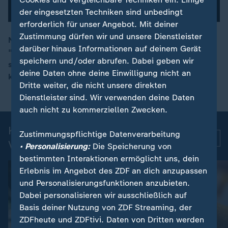
der eingesetzten Techniken sind unbedingt
erforderlich für unser Angebot. Mit deiner
Zustimmung dürfen wir und unsere Dienstleister
Nach Gesundheitstests sei US-Präsident Trump
darüber hinaus Informationen auf deinem Gerät
"vollumfänglich fähig, alle Pflichten wahrzunehmen",
00:10
speichern und/oder abrufen. Dabei geben wir
so sein Leibarzt. Präventiv sei ihm zu "gesteigerter
deine Daten ohne deine Einwilligung nicht an
körperlicher Aktivität" geraten worden.
Dritte weiter, die nicht unsere direkten
Dienstleister sind. Wir verwenden deine Daten
auch nicht zu kommerziellen Zwecken.
Kurznachrichten: Aktuelle
Zustimmungspflichtige Datenverarbeitung
Mehr
Videos
• Personalisierung:
Die Speicherung von
bestimmten Interaktionen ermöglicht uns, dein
Erlebnis im Angebot des ZDF an dich anzupassen
und Personalisierungsfunktionen anzubieten.
Dabei personalisieren wir ausschließlich auf
Basis deiner Nutzung von ZDF Streaming, der
ZDFheute und ZDFtivi. Daten von Dritten werden