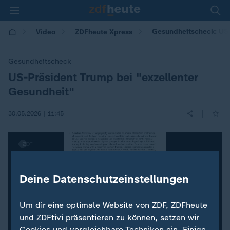
Gesundheitscheck: US-
Video
ZDFheute Xpress
Gesundheitscheck
US-Präsident Trump bei "exzellenter
:
Gesundheit"
|
30.05.2026 | 11:45
Deine Datenschutzeinstellungen
Um dir eine optimale Website von ZDF, ZDFheute
und ZDFtivi präsentieren zu können, setzen wir
Cookies und vergleichbare Techniken ein. Einige