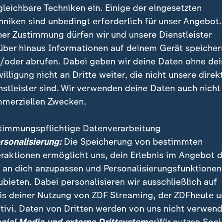
gleichbare Techniken ein. Einige der eingesetzten
hniken sind unbedingt erforderlich für unser Angebot.
ner Zustimmung dürfen wir und unsere Dienstleister
über hinaus Informationen auf deinem Gerät speicher
/oder abrufen. Dabei geben wir deine Daten ohne de
willigung nicht an Dritte weiter, die nicht unsere direk
nstleister sind. Wir verwenden deine Daten auch nicht
merziellen Zwecken.
timmungspflichtige Datenverarbeitung
 fünf der insgesamt sieben verschütteten Goldsucher
ersonalisierung:
Die Speicherung von bestimmten
 Höhle gerettet werden. Sie waren zehn Tage einges
eraktionen ermöglicht uns, dein Erlebnis im Angebot 
ren wird noch gesucht.
 an dich anzupassen und Personalisierungsfunktionen
ubieten. Dabei personalisieren wir ausschließlich auf
is deiner Nutzung von ZDF Streaming, der ZDFheute 
tivi. Daten von Dritten werden von uns nicht verwend
 Videos