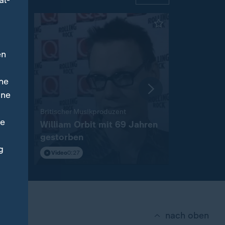
al-
en
ne
ine
:
Britischer Musikproduzent
Spanische Po
ne
William Orbit mit 69 Jahren
Mittelmee
gestorben
Netzwerk 
g
Video
0:27
Video
0:38
nach oben