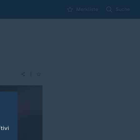
Merkliste
Suche
|
tivi