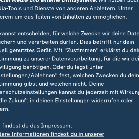
ocial Media und externe Drittsysteme:
Wir nutzen Soci
ia-Tools und Dienste von anderen Anbietern. Unter
erem um das Teilen von Inhalten zu ermöglichen.
kannst entscheiden, für welche Zwecke wir deine Dat
ichern und verarbeiten dürfen. Dies betrifft nur dein
uell genutztes Gerät. Mit "Zustimmen" erklärst du dei
timmung zu unserer Datenverarbeitung, für die wir de
willigung benötigen. Oder du legst unter
:
:
US-Berufungsgericht
nstellungen/Ablehnen" fest, welchen Zwecken du dei
endruck gefährdet
Trumps Ballsaal-Projekt
timmung gibst und welchen nicht. Deine
szene
vorerst gestoppt
enschutzeinstellungen kannst du jederzeit mit Wirkun
deo
0:37
Video
0:28
 die Zukunft in deinen Einstellungen widerrufen oder
ern.
r findest du das Impressum.
tere Informationen findest du in unserer