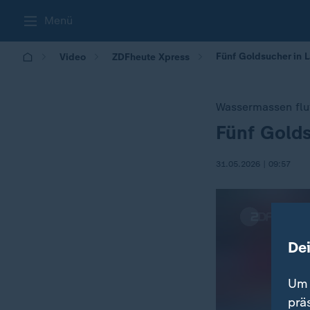
Menü
Fünf Goldsucher in L
Video
ZDFheute Xpress
Wassermassen flu
Fünf Golds
:
31.05.2026 | 09:57
De
Um 
prä