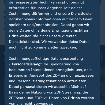
der eingesetzten Techniken sind unbedingt
erforderlich für unser Angebot. Mit deiner
In Leipzig ist wegen der extremen Hitze die
Zustimmung dürfen wir und unsere Dienstleister
Fugenmasse der Straßenbahnschienen geschmolzen.
darüber hinaus Informationen auf deinem Gerät
00:13
Leipziger Bürger halfen bei der Reparatur und kratzten
speichern und/oder abrufen. Dabei geben wir
die Fugenmasse aus den Gleisen.
deine Daten ohne deine Einwilligung nicht an
Dritte weiter, die nicht unsere direkten
Dienstleister sind. Wir verwenden deine Daten
auch nicht zu kommerziellen Zwecken.
Kurznachrichten: Aktuelle
Mehr
Zustimmungspflichtige Datenverarbeitung
Videos
• Personalisierung:
Die Speicherung von
bestimmten Interaktionen ermöglicht uns, dein
Erlebnis im Angebot des ZDF an dich anzupassen
und Personalisierungsfunktionen anzubieten.
Dabei personalisieren wir ausschließlich auf
Basis deiner Nutzung von ZDF Streaming, der
ZDFheute und ZDFtivi. Daten von Dritten werden
von uns nicht verwendet.