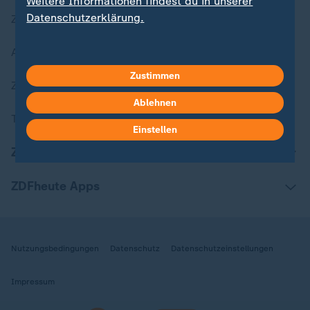
Weitere Informationen findest du in unserer
Datenschutzerklärung.
Zuletzt veröffentlicht
Aktuelle Sendungs-Videos
Zustimmen
ZDFheute Stories
Ablehnen
Themen im Überblick
Einstellen
ZDFheute Update
ZDFheute Apps
Nutzungsbedingungen
Datenschutz
Datenschutzeinstellungen
Impressum