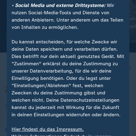
• Social Media und externe Drittsysteme:
Wir
:
:
Berlin
US-Berufungsgericht
nutzen Social-Media-Tools und Dienste von
Kostendruck gefährdet
Trumps Ballsaal
anderen Anbietern. Unter anderem um das Teilen
Clubszene
vorerst gestopp
von Inhalten zu ermöglichen.
Video
0:37
Video
0:28
Du kannst entscheiden, für welche Zwecke wir
deine Daten speichern und verarbeiten dürfen.
Dies betrifft nur dein aktuell genutztes Gerät. Mit
"Zustimmen" erklärst du deine Zustimmung zu
nach oben
unserer Datenverarbeitung, für die wir deine
Einwilligung benötigen. Oder du legst unter
"Einstellungen/Ablehnen" fest, welchen
Zwecken du deine Zustimmung gibst und
welchen nicht. Deine Datenschutzeinstellungen
kannst du jederzeit mit Wirkung für die Zukunft
in deinen Einstellungen widerrufen oder ändern.
Aktuell bei ZDFheute
Hier findest du das Impressum.