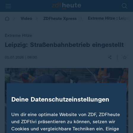
Extreme Hitze : Leipzi
Video
ZDFheute Xpress
Extreme Hitze
Leipzig: Straßenbahnbetrieb eingestellt
:
|
01.07.2026 | 09:00
Deine Datenschutzeinstellungen
Um dir eine optimale Website von ZDF, ZDFheute
und ZDFtivi präsentieren zu können, setzen wir
Cookies und vergleichbare Techniken ein. Einige