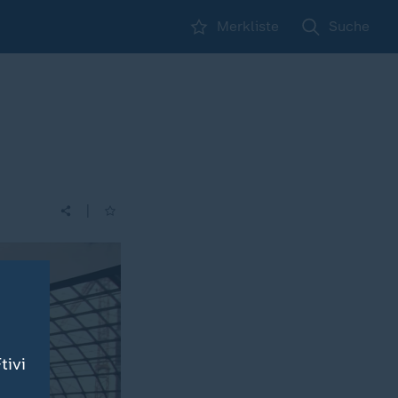
Merkliste
Suche
|
tivi