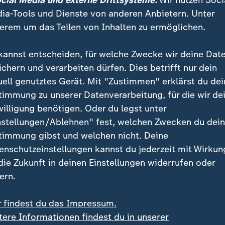
ocial Media und externe Drittsysteme:
Wir nutzen Soci
ia-Tools und Dienste von anderen Anbietern. Unter
erem um das Teilen von Inhalten zu ermöglichen.
kannst entscheiden, für welche Zwecke wir deine Dat
ichern und verarbeiten dürfen. Dies betrifft nur dein
uell genutztes Gerät. Mit "Zustimmen" erklärst du dei
timmung zu unserer Datenverarbeitung, für die wir de
willigung benötigen. Oder du legst unter
:
:
und in Charleroi
Bundestagswahl 2025
nstellungen/Ablehnen" fest, welchen Zwecken du dei
en: Illegale
BSW-Wahleinspruch blei
timmung gibst und welchen nicht. Deine
rettenfabrik entdeckt
weiter unbeantwortet
enschutzeinstellungen kannst du jederzeit mit Wirkun
deo
1:15
Video
0:30
 die Zukunft in deinen Einstellungen widerrufen oder
ern.
r findest du das Impressum.
tere Informationen findest du in unserer