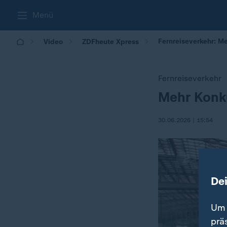
Menü
Fernreiseverkehr: M
Video
ZDFheute Xpress
Fernreiseverkehr
Mehr Konku
:
30.06.2026 | 15:54
De
Um 
prä