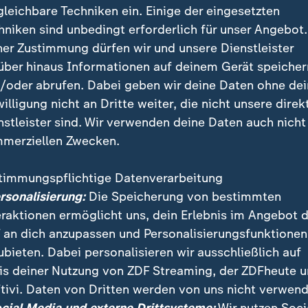
gleichbare Techniken ein. Einige der eingesetzten
hniken sind unbedingt erforderlich für unser Angebot.
ner Zustimmung dürfen wir und unsere Dienstleister
über hinaus Informationen auf deinem Gerät speicher
/oder abrufen. Dabei geben wir deine Daten ohne de
willigung nicht an Dritte weiter, die nicht unsere direk
nstleister sind. Wir verwenden deine Daten auch nicht
merziellen Zwecken.
timmungspflichtige Datenverarbeitung
gentur will den Wettbewerb im Bahnfernverkehr stär
ersonalisierung:
Die Speicherung von bestimmten
ll mindestens ein Viertel ihrer Kapazitäten auf stark
eraktionen ermöglicht uns, dein Erlebnis im Angebot 
ere Anbieter abgeben.
 an dich anzupassen und Personalisierungsfunktionen
ubieten. Dabei personalisieren wir ausschließlich auf
is deiner Nutzung von ZDF Streaming, der ZDFheute 
tivi. Daten von Dritten werden von uns nicht verwend
 Videos