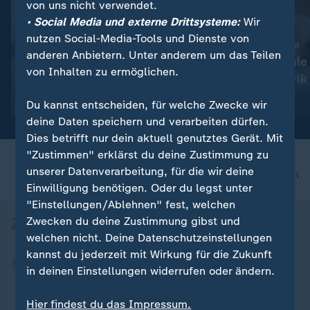
von uns nicht verwendet.
• Social Media und externe Drittsysteme:
Wir
nutzen Social-Media-Tools und Dienste von
:
:
Nachfahre von Escobars Nilpferden
Zoll-Fund in Charleroi
anderen Anbietern. Unter anderem um das Teilen
Kolumbien: Mutterloses
Belgien: Illegale
von Inhalten zu ermöglichen.
Hippo-Baby gerettet
Zigarettenfabrik
Video
0:43
Video
1:15
Du kannst entscheiden, für welche Zwecke wir
deine Daten speichern und verarbeiten dürfen.
Dies betrifft nur dein aktuell genutztes Gerät. Mit
"Zustimmen" erklärst du deine Zustimmung zu
unserer Datenverarbeitung, für die wir deine
nach oben
Einwilligung benötigen. Oder du legst unter
"Einstellungen/Ablehnen" fest, welchen
Zwecken du deine Zustimmung gibst und
welchen nicht. Deine Datenschutzeinstellungen
kannst du jederzeit mit Wirkung für die Zukunft
in deinen Einstellungen widerrufen oder ändern.
Hier findest du das Impressum.