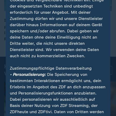
der eingesetzten Techniken sind unbedingt
erforderlich für unser Angebot. Mit deiner
Zustimmung dürfen wir und unsere Dienstleister
In Deutschland zählen immer mehr Menschen zu
darüber hinaus Informationen auf deinem Gerät
politischen Extremisten. Den größten Anteil machen
00:12
speichern und/oder abrufen. Dabei geben wir
laut aktuellem Verfassungsschutzbericht weiterhin
deine Daten ohne deine Einwilligung nicht an
Rechtsextremisten aus.
Dritte weiter, die nicht unsere direkten
Dienstleister sind. Wir verwenden deine Daten
auch nicht zu kommerziellen Zwecken.
Kurznachrichten: Aktuelle
Zustimmungspflichtige Datenverarbeitung
Mehr
Videos
• Personalisierung:
Die Speicherung von
bestimmten Interaktionen ermöglicht uns, dein
Erlebnis im Angebot des ZDF an dich anzupassen
und Personalisierungsfunktionen anzubieten.
Dabei personalisieren wir ausschließlich auf
Basis deiner Nutzung von ZDF Streaming, der
ZDFheute und ZDFtivi. Daten von Dritten werden