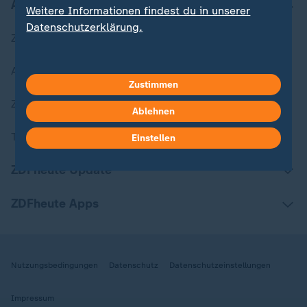
Aktuell bei ZDFheute
Weitere Informationen findest du in unserer
Datenschutzerklärung.
Zuletzt veröffentlicht
Aktuelle Sendungs-Videos
Zustimmen
ZDFheute Stories
Ablehnen
Themen im Überblick
Einstellen
ZDFheute Update
ZDFheute Apps
Nutzungsbedingungen
Datenschutz
Datenschutzeinstellungen
Impressum