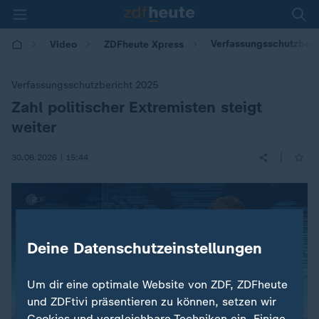
Verfassungsschutzberic
Video
ZDFheute Xpress
Verfassungsschutzbericht 2025
Zahl politischer Extremisten steigt
:
weiter
|
30.06.2026 | 15:44
Deine Datenschutzeinstellungen
Um dir eine optimale Website von ZDF, ZDFheute
und ZDFtivi präsentieren zu können, setzen wir
Cookies und vergleichbare Techniken ein. Einige