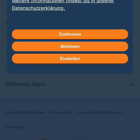
Weitere Informationen findest du in unserer
Datenschutzerklärung.
Zuletzt veröffentlicht
Aktuelle Sendungs-Videos
Zustimmen
ZDFheute Stories
Ablehnen
Themen im Überblick
Einstellen
ZDFheute Update
ZDFheute Apps
Nutzungsbedingungen
Datenschutz
Datenschutzeinstellungen
Impressum