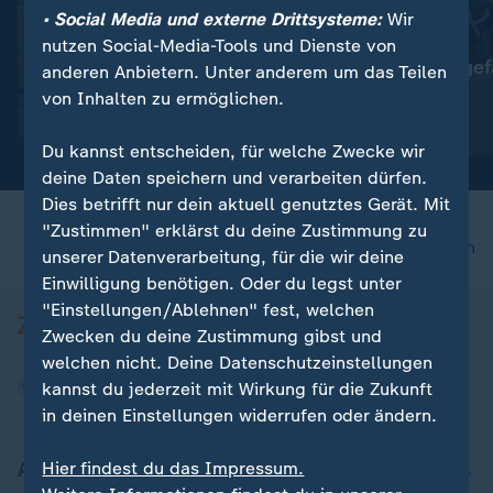
• Social Media und externe Drittsysteme:
Wir
:
:
Greenwashing oder Klimaschutz
Berlin
nutzen Social-Media-Tools und Dienste von
Klimaversprechen beim
Kostendruck gef
anderen Anbietern. Unter anderem um das Teilen
Fliegen
Clubszene
von Inhalten zu ermöglichen.
Video
1:00
Video
0:37
Du kannst entscheiden, für welche Zwecke wir
deine Daten speichern und verarbeiten dürfen.
Dies betrifft nur dein aktuell genutztes Gerät. Mit
"Zustimmen" erklärst du deine Zustimmung zu
nach oben
unserer Datenverarbeitung, für die wir deine
Einwilligung benötigen. Oder du legst unter
"Einstellungen/Ablehnen" fest, welchen
Zwecken du deine Zustimmung gibst und
welchen nicht. Deine Datenschutzeinstellungen
kannst du jederzeit mit Wirkung für die Zukunft
in deinen Einstellungen widerrufen oder ändern.
Aktuell bei ZDFheute
Hier findest du das Impressum.