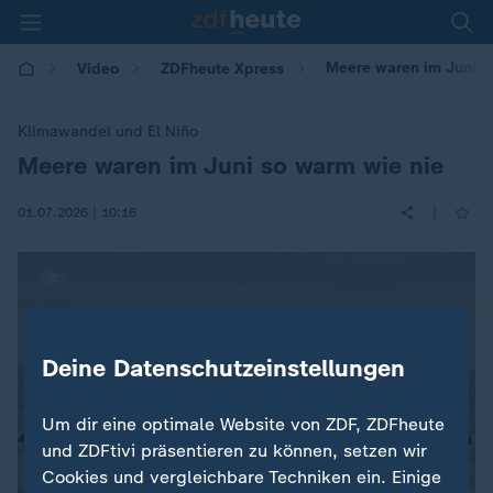
Meere waren im Juni s
Video
ZDFheute Xpress
Klimawandel und El Niño
Meere waren im Juni so warm wie nie
:
|
01.07.2026 | 10:16
Deine Datenschutzeinstellungen
Um dir eine optimale Website von ZDF, ZDFheute
und ZDFtivi präsentieren zu können, setzen wir
Cookies und vergleichbare Techniken ein. Einige