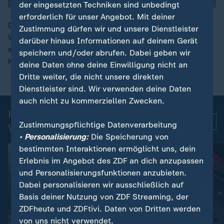
der eingesetzten Techniken sind unbedingt
erforderlich für unser Angebot. Mit deiner
Dem EU-Klimadienst Copernicus zufolge waren die
Zustimmung dürfen wir und unsere Dienstleister
Weltmeere im Juni so warm wie nie. Gründe dafür
darüber hinaus Informationen auf deinem Gerät
00:11
seien sowohl Erderwärmung als auch das
speichern und/oder abrufen. Dabei geben wir
Klimaphänomen El Niño.
deine Daten ohne deine Einwilligung nicht an
Dritte weiter, die nicht unsere direkten
Dienstleister sind. Wir verwenden deine Daten
auch nicht zu kommerziellen Zwecken.
Kurznachrichten: Aktuelle
Mehr
Zustimmungspflichtige Datenverarbeitung
Videos
• Personalisierung:
Die Speicherung von
bestimmten Interaktionen ermöglicht uns, dein
Erlebnis im Angebot des ZDF an dich anzupassen
und Personalisierungsfunktionen anzubieten.
Dabei personalisieren wir ausschließlich auf
Basis deiner Nutzung von ZDF Streaming, der
ZDFheute und ZDFtivi. Daten von Dritten werden
von uns nicht verwendet.