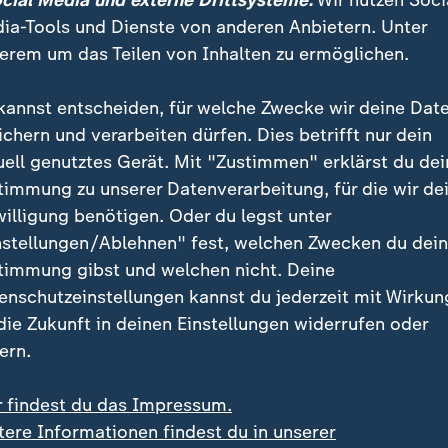
ocial Media und externe Drittsysteme:
Wir nutzen Soci
ia-Tools und Dienste von anderen Anbietern. Unter
erem um das Teilen von Inhalten zu ermöglichen.
kannst entscheiden, für welche Zwecke wir deine Dat
ichern und verarbeiten dürfen. Dies betrifft nur dein
uell genutztes Gerät. Mit "Zustimmen" erklärst du dei
timmung zu unserer Datenverarbeitung, für die wir de
willigung benötigen. Oder du legst unter
:
:
letzte nach Kollision
US-Investor kauft Billigflieger
nstellungen/Ablehnen" fest, welchen Zwecken du dei
enkirchen:
Apollo gewinnt Bieterr
timmung gibst und welchen nicht. Deine
ßenbahnen stoßen
um Easyjet
enschutzeinstellungen kannst du jederzeit mit Wirkun
ammen
deo
0:49
Video
0:25
 die Zukunft in deinen Einstellungen widerrufen oder
ern.
r findest du das Impressum.
tere Informationen findest du in unserer