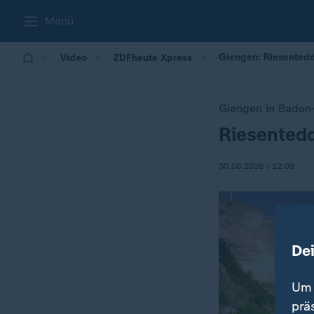
Menü
Giengen: Riesented
Video
ZDFheute Xpress
Giengen in Baden
Riesented
:
30.06.2026 | 12:09
De
Um 
prä