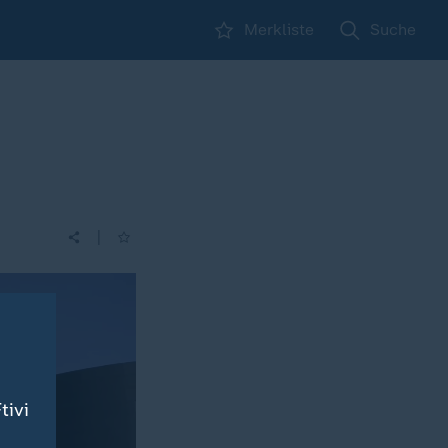
Merkliste
Suche
|
tivi