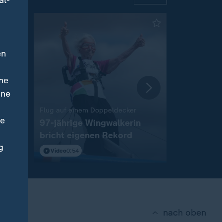
al-
en
ne
ine
:
Flug auf einem Doppeldecker
Krisengipfel
ne
ennen
97-jährige Wingwalkerin
Niedrigwa
bricht eigenen Rekord
Wirtschaf
g
Video
0:54
Video
1:23
nach oben