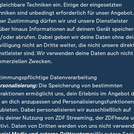
gleichbare Techniken ein. Einige der eingesetzten
hniken sind unbedingt erforderlich für unser Angebot.
ner Zustimmung dürfen wir und unsere Dienstleister
über hinaus Informationen auf deinem Gerät speicher
/oder abrufen. Dabei geben wir deine Daten ohne de
willigung nicht an Dritte weiter, die nicht unsere direk
nstleister sind. Wir verwenden deine Daten auch nicht
merziellen Zwecken.
timmungspflichtige Datenverarbeitung
Sommerfest in Giengen sorgten 13 Heißluft-Bärenball
ersonalisierung:
Die Speicherung von bestimmten
lli, der größte Steiff-Teddy der Welt, ist neun Meter
eraktionen ermöglicht uns, dein Erlebnis im Angebot 
r 170 Metern Stoff.
 an dich anzupassen und Personalisierungsfunktionen
ubieten. Dabei personalisieren wir ausschließlich auf
is deiner Nutzung von ZDF Streaming, der ZDFheute 
tivi. Daten von Dritten werden von uns nicht verwend
 Videos