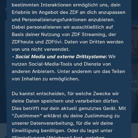
bestimmten Interaktionen ermöglicht uns, dein
Mehr aus ZDFheute live
Erlebnis im Angebot des ZDF an dich anzupassen
und Personalisierungsfunktionen anzubieten.
Dabei personalisieren wir ausschließlich auf
Basis deiner Nutzung von ZDF Streaming, der
ZDFheute und ZDFtivi. Daten von Dritten werden
von uns nicht verwendet.
• Social Media und externe Drittsysteme:
Wir
nutzen Social-Media-Tools und Dienste von
anderen Anbietern. Unter anderem um das Teilen
von Inhalten zu ermöglichen.
:
:
Abwehr ballistischer Raketen
Ukraine trifft neue Ziele
"Das ist die Champions-
"Deutlicher Angr
Du kannst entscheiden, für welche Zwecke wir
League der Technologie"
Alltag"
deine Daten speichern und verarbeiten dürfen.
Video
23:54
Video
5:04
Dies betrifft nur dein aktuell genutztes Gerät. Mit
"Zustimmen" erklärst du deine Zustimmung zu
unserer Datenverarbeitung, für die wir deine
Einwilligung benötigen. Oder du legst unter
"Einstellungen/Ablehnen" fest, welchen