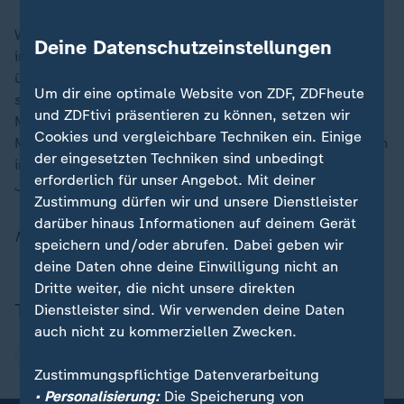
Wie geht es jetzt in Venezuela weiter? Welche
Deine Datenschutzeinstellungen
internationalen Konsequenzen hat der Angriff? Wer
übernimmt die Führung im Land? Bei ZDFheute live
Um dir eine optimale Website von ZDF, ZDFheute
spricht Kay-Sölve Richter mit dem Völkerrechtler
und ZDFtivi präsentieren zu können, setzen wir
Markus Krajewski, Lateinamerika-Experte Wolfgang
Cookies und vergleichbare Techniken ein. Einige
Muno sowie den ZDF-Korrespondenten Elmar Theveßen
der eingesetzten Techniken sind unbedingt
in Washington und Christoph Röckerath in Rio de
erforderlich für unser Angebot. Mit deiner
Janeiro.
Zustimmung dürfen wir und unsere Dienstleister
darüber hinaus Informationen auf deinem Gerät
Mit Material von dpa und Reuters.
speichern und/oder abrufen. Dabei geben wir
deine Daten ohne deine Einwilligung nicht an
Dritte weiter, die nicht unsere direkten
Themen
Dienstleister sind. Wir verwenden deine Daten
auch nicht zu kommerziellen Zwecken.
USA
Venezuela
Donald Trump
Zustimmungspflichtige Datenverarbeitung
• Personalisierung:
Die Speicherung von