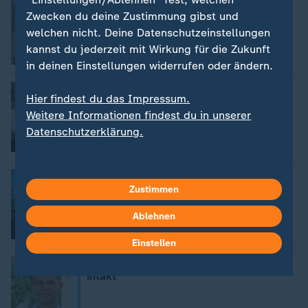
"Offiziere verteidigen ihre Privilegien"
Zwecken du deine Zustimmung gibst und
welchen nicht. Deine Datenschutzeinstellungen
kannst du jederzeit mit Wirkung für die Zukunft
Video
16:24
in deinen Einstellungen widerrufen oder ändern.
"Ein klarer Verstoß gegen das
Hier findest du das Impressum.
Gewaltverbot"
Weitere Informationen findest du in unserer
Datenschutzerklärung.
Video
12:27
Wie belastbar sind die Vorwürfe?
Zustimmen
Ablehnen
Video
12:20
Einstellen
"Der Staatsapparat ist nach wie vor
intakt"