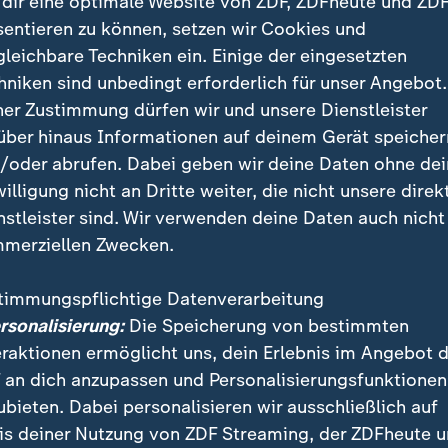
dir eine optimale Website von ZDF, ZDFheute und ZDF
sentieren zu können, setzen wir Cookies und
gleichbare Techniken ein. Einige der eingesetzten
hniken sind unbedingt erforderlich für unser Angebot.
ner Zustimmung dürfen wir und unsere Dienstleister
über hinaus Informationen auf deinem Gerät speicher
/oder abrufen. Dabei geben wir deine Daten ohne de
willigung nicht an Dritte weiter, die nicht unsere direk
nstleister sind. Wir verwenden deine Daten auch nicht
kombiniert marinierte Filets vom Saibling mit Wasab
merziellen Zwecken.
rrettich. Dazu gibt es Piemont Reis, der durch seine
e Farbe hervorsticht.
timmungspflichtige Datenverarbeitung
ersonalisierung:
Die Speicherung von bestimmten
eraktionen ermöglicht uns, dein Erlebnis im Angebot 
pt
 an dich anzupassen und Personalisierungsfunktionen
ubieten. Dabei personalisieren wir ausschließlich auf
is deiner Nutzung von ZDF Streaming, der ZDFheute 