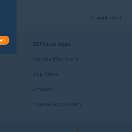
nach oben
len
ZDFheute Apps
Google Play Store
App Store
Amazon
Huawei App Gallery