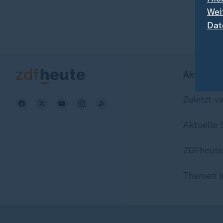
Wei
Dat
Aktuell b
Zuletzt v
Aktuelle
ZDFheute
Themen i