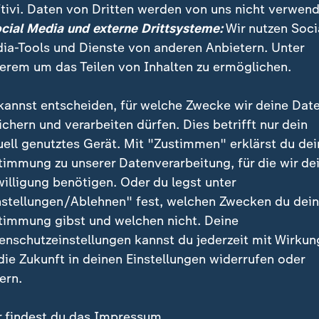
tivi. Daten von Dritten werden von uns nicht verwend
ocial Media und externe Drittsysteme:
Wir nutzen Soci
sch
ia-Tools und Dienste von anderen Anbietern. Unter
erem um das Teilen von Inhalten zu ermöglichen.
kannst entscheiden, für welche Zwecke wir deine Dat
ichern und verarbeiten dürfen. Dies betrifft nur dein
uell genutztes Gerät. Mit "Zustimmen" erklärst du dei
timmung zu unserer Datenverarbeitung, für die wir de
willigung benötigen. Oder du legst unter
nstellungen/Ablehnen" fest, welchen Zwecken du dei
timmung gibst und welchen nicht. Deine
:
:
schaft | Volle Kanne
Gesellschaft | Volle Kanne
enschutzeinstellungen kannst du jederzeit mit Wirkun
nkuchenroulade
Pasta mit Garnelen
 die Zukunft in deinen Einstellungen widerrufen oder
deo
12:57
Video
5:42
ern.
r findest du das Impressum.