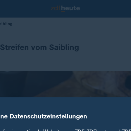
aibling
 Streifen vom Saibling
ine Datenschutzeinstellungen