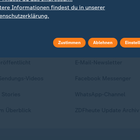
tere Informationen findest du in unserer
enschutzerklärung.
Zustimmen
Ablehnen
Einstel
ei ZDFheute
ZDFheute Update
eröffentlicht
E-Mail-Newsletter
 Sendungs-Videos
Facebook Messenger
 Stories
WhatsApp-Channel
m Überblick
ZDFheute Update Archiv