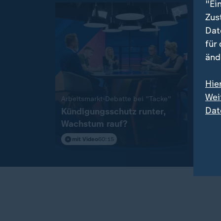
"Ei
Zus
Dat
für
änd
Hie
Interv
Wei
:
Arbeitsmarkt-Debatte bei "Tacke"
Drohn
Dat
Kündigungsschutz runter,
Expe
Wachstum rauf?
spre
Flag
mit Video
60:15
mit