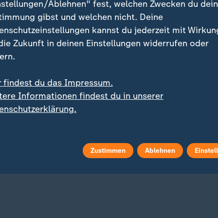
nstellungen/Ablehnen" fest, welchen Zwecken du dei
timmung gibst und welchen nicht. Deine
enschutzeinstellungen kannst du jederzeit mit Wirkun
 die Zukunft in deinen Einstellungen widerrufen oder
ern.
r findest du das Impressum.
iew
tere Informationen findest du in unserer
:
en-Vorfall am Flughafen
Liveblog
enschutzerklärung.
rte: Diese Gründe
:
Russland greift die Ukraine an
chen gegen eine "False
Aktuelles zum Krieg in d
"-Aktion
Ukraine
 Video
5:39
Zustimmen
Ablehnen
Einstel