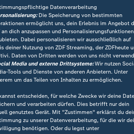
timmungspflichtige Datenverarbeitung
ersonalisierung:
Die Speicherung von bestimmten
eraktionen ermöglicht uns, dein Erlebnis im Angebot 
 an dich anzupassen und Personalisierungsfunktionen
ubieten. Dabei personalisieren wir ausschließlich auf
is deiner Nutzung von ZDF Streaming, der ZDFheute 
tivi. Daten von Dritten werden von uns nicht verwend
:
ichten | heute 19:00 Uhr
ocial Media und externe Drittsysteme:
Wir nutzen Soci
ussion um bessere
:
Nachrichten | heute 19:00 Uhr
ia-Tools und Dienste von anderen Anbietern. Unter
hnenabwehr
Ermittlungen dauern an
erem um das Teilen von Inhalten zu ermöglichen.
deo
1:53
Video
1:37
kannst entscheiden, für welche Zwecke wir deine Dat
ichern und verarbeiten dürfen. Dies betrifft nur dein
uell genutztes Gerät. Mit "Zustimmen" erklärst du dei
timmung zu unserer Datenverarbeitung, für die wir de
fentlicht
willigung benötigen. Oder du legst unter