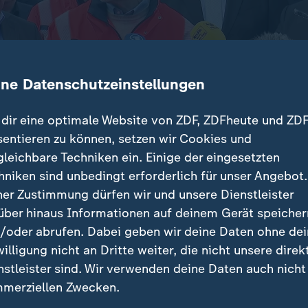
ine Datenschutzeinstellungen
dir eine optimale Website von ZDF, ZDFheute und ZDF
sentieren zu können, setzen wir Cookies und
gleichbare Techniken ein. Einige der eingesetzten
Köln-Bonn ist die Sperrung der Bonner Nordbrücke ein
hniken sind unbedingt erforderlich für unser Angebot.
. Verkehrsminister Schnieder verspricht, eine schnel
ner Zustimmung dürfen wir und unsere Dienstleister
n.
über hinaus Informationen auf deinem Gerät speicher
/oder abrufen. Dabei geben wir deine Daten ohne de
willigung nicht an Dritte weiter, die nicht unsere direk
nstleister sind. Wir verwenden deine Daten auch nicht
träge
merziellen Zwecken.