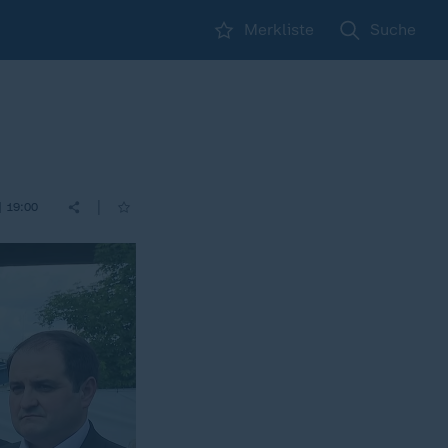
Merkliste
Suche
|
| 19:00