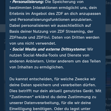
• Personalisierung:
Die Speicherung von
Drohnenabwehr
Ermittlungen da
bestimmten Interaktionen ermöglicht uns, dein
Video
1:53
Video
1:37
Erlebnis im Angebot des ZDF an dich anzupassen
und Personalisierungsfunktionen anzubieten.
Dabei personalisieren wir ausschließlich auf
Basis deiner Nutzung von ZDF Streaming, der
ZDFheute und ZDFtivi. Daten von Dritten werden
Zuletzt auf ZDFheute veröffentlicht
von uns nicht verwendet.
• Social Media und externe Drittsysteme:
Wir
nutzen Social-Media-Tools und Dienste von
anderen Anbietern. Unter anderem um das Teilen
von Inhalten zu ermöglichen.
Du kannst entscheiden, für welche Zwecke wir
deine Daten speichern und verarbeiten dürfen.
Dies betrifft nur dein aktuell genutztes Gerät. Mit
"Zustimmen" erklärst du deine Zustimmung zu
Arbeitsmarkt-Debatte b
Liveblog
unserer Datenverarbeitung, für die wir deine
Kündigungsschut
:
Aktuelle Entwicklungen
Einwilligung benötigen. Oder du legst unter