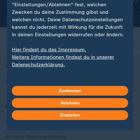
Wachstum rauf?
Iran-Krieg und Nahost-
"Einstellungen/Ablehnen" fest, welchen
Konflikt: Alle Nachrichten im
mit Video
60:15
Zwecken du deine Zustimmung gibst und
Liveblog
welchen nicht. Deine Datenschutzeinstellungen
kannst du jederzeit mit Wirkung für die Zukunft
in deinen Einstellungen widerrufen oder ändern.
nach oben
Hier findest du das Impressum.
Weitere Informationen findest du in unserer
Datenschutzerklärung.
Zustimmen
Ablehnen
Aktuell bei ZDFheute
Einstellen
Zuletzt veröffentlicht
Aktuelle Sendungs-Videos