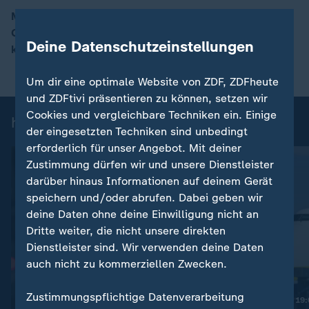
Mehrere europäische Länder schicken Soldaten nach
Grönland. Welche Aufgaben sie dort übernehmen
00:17
Deine Datenschutzeinstellungen
können, erklärt ZDF-Korrespondent Ulf Röller.
Um dir eine optimale Website von ZDF, ZDFheute
und ZDFtivi präsentieren zu können, setzen wir
Cookies und vergleichbare Techniken ein. Einige
heute 19:00 Uhr: Einzelbeiträge
der eingesetzten Techniken sind unbedingt
erforderlich für unser Angebot. Mit deiner
Zustimmung dürfen wir und unsere Dienstleister
darüber hinaus Informationen auf deinem Gerät
speichern und/oder abrufen. Dabei geben wir
deine Daten ohne deine Einwilligung nicht an
Dritte weiter, die nicht unsere direkten
Dienstleister sind. Wir verwenden deine Daten
auch nicht zu kommerziellen Zwecken.
:
Nachrichten | heute 19:00 Uhr
Zustimmungspflichtige Datenverarbeitung
Diskussion um bessere
Nachrichten | heute 19