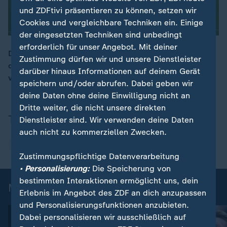
und ZDFtivi präsentieren zu können, setzen wir
Cookies und vergleichbare Techniken ein. Einige
der eingesetzten Techniken sind unbedingt
erforderlich für unser Angebot. Mit deiner
Die Frauen des FC Bayern München können ins Finale
Zustimmung dürfen wir und unsere Dienstleister
der Champions League einziehen. Gegen Barcelona ist
00:16
darüber hinaus Informationen auf deinem Gerät
vor dem Rückspiel noch alles offen.
speichern und/oder abrufen. Dabei geben wir
deine Daten ohne deine Einwilligung nicht an
Dritte weiter, die nicht unsere direkten
Themen
Dienstleister sind. Wir verwenden deine Daten
auch nicht zu kommerziellen Zwecken.
FC Bayern München
FC Barcelona
Zustimmungspflichtige Datenverarbeitung
• Personalisierung:
Die Speicherung von
bestimmten Interaktionen ermöglicht uns, dein
Mehr News aus dem Sport
Erlebnis im Angebot des ZDF an dich anzupassen
und Personalisierungsfunktionen anzubieten.
Dabei personalisieren wir ausschließlich auf