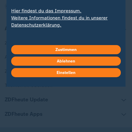
Hier findest du das Impressum.
Weitere Informationen findest du in unserer
Datenschutzerklärung.
Aktuell bei ZDFheute
Zuletzt veröffentlicht
Zustimmen
Aktuelle Sendungs-Videos
Ablehnen
ZDFheute Stories
Einstellen
Themen im Überblick
ZDFheute Update
ZDFheute Apps