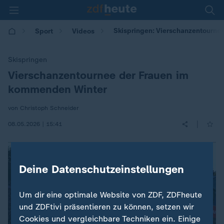
Skispringen: Vierschanzentourne
Sport
Videos
Skispringen
Vierschanzentournee der Frauen im
:
kommenden Winter
von Christoph Schneider
|
08.05.2026 | 15:41
Deine Datenschutzeinstellungen
Um dir eine optimale Website von ZDF, ZDFheute
und ZDFtivi präsentieren zu können, setzen wir
Cookies und vergleichbare Techniken ein. Einige