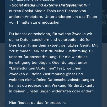
• Social Media und externe Drittsysteme:
Wir
nutzen Social-Media-Tools und Dienste von
:
:
Schwer angezählter FIFA-Chef
Projekt Wiederaufstieg
Wer Infantino noch die Treue
2. Bundesliga: V
anderen Anbietern. Unter anderem um das Teilen
hält - und wer nicht
- favorisiert und
von Inhalten zu ermöglichen.
mit Video
1:11
mit Video
0:52
Du kannst entscheiden, für welche Zwecke wir
deine Daten speichern und verarbeiten dürfen.
Dies betrifft nur dein aktuell genutztes Gerät. Mit
"Zustimmen" erklärst du deine Zustimmung zu
nach oben
unserer Datenverarbeitung, für die wir deine
Einwilligung benötigen. Oder du legst unter
"Einstellungen/Ablehnen" fest, welchen
Zwecken du deine Zustimmung gibst und
welchen nicht. Deine Datenschutzeinstellungen
kannst du jederzeit mit Wirkung für die Zukunft
in deinen Einstellungen widerrufen oder ändern.
Hier findest du das Impressum.
Aktuell bei ZDFheute