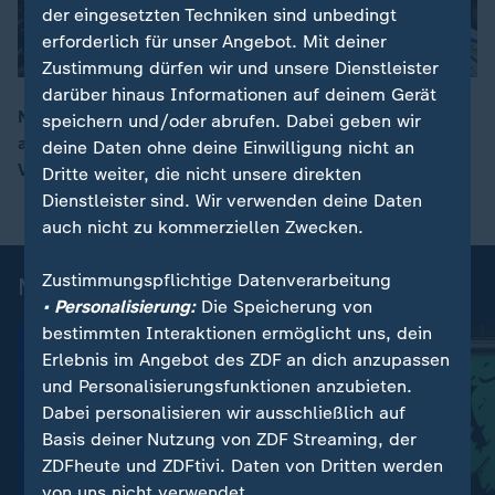
der eingesetzten Techniken sind unbedingt
erforderlich für unser Angebot. Mit deiner
Zustimmung dürfen wir und unsere Dienstleister
darüber hinaus Informationen auf deinem Gerät
Nun ist es offiziell: Ab 2026/27 springen erstmals
speichern und/oder abrufen. Dabei geben wir
auch die Frauen an allen vier Orten der
deine Daten ohne deine Einwilligung nicht an
00:16
Vierschanzentournee.
Dritte weiter, die nicht unsere direkten
Dienstleister sind. Wir verwenden deine Daten
auch nicht zu kommerziellen Zwecken.
Zustimmungspflichtige Datenverarbeitung
Mehr News aus dem Sport
• Personalisierung:
Die Speicherung von
bestimmten Interaktionen ermöglicht uns, dein
Erlebnis im Angebot des ZDF an dich anzupassen
und Personalisierungsfunktionen anzubieten.
Dabei personalisieren wir ausschließlich auf
Basis deiner Nutzung von ZDF Streaming, der
ZDFheute und ZDFtivi. Daten von Dritten werden
von uns nicht verwendet.