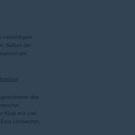
 verteidigen.
n. Selbst der
gasaison am
osition
bgeordneter des
 mancher
r Klub mit viel
d Esra Limbacher.