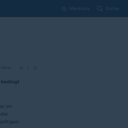
Merkliste
Suche
|
| 05:32
r bedingt
er im
 der
ünftigen