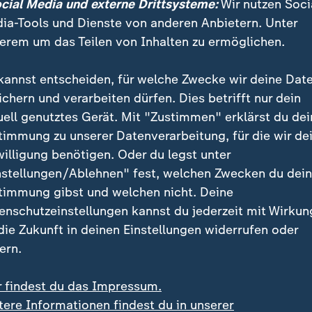
ocial Media und externe Drittsysteme:
Wir nutzen Soci
arland gilt die Eintrittskarte auch als Fahrausweis.
ia-Tools und Dienste von anderen Anbietern. Unter
h die Heimfans, die in Scharen zu den Heimspielen ko
erem um das Teilen von Inhalten zu ermöglichen.
fast alle Heimspiele ausverkauft.
kannst entscheiden, für welche Zwecke wir deine Dat
erter, als die SVE noch in der Regionalligasaison
ichern und verarbeiten dürfen. Dies betrifft nur dein
Unentwegte im Schnitt kam. Ein Jahr später stieg man
uell genutztes Gerät. Mit "Zustimmen" erklärst du dei
nun, im zweiten Jahr der Zweitklassigkeit also gleich 
timmung zu unserer Datenverarbeitung, für die wir de
willigung benötigen. Oder du legst unter
nstellungen/Ablehnen" fest, welchen Zwecken du dei
timmung gibst und welchen nicht. Deine
 braucht es keinen Rathausbalkon
enschutzeinstellungen kannst du jederzeit mit Wirkun
 die Zukunft in deinen Einstellungen widerrufen oder
r Perspektive mit saarländischer Gelassenheit entgege
ern.
Oberbürgermeister von Spiesen-Elversberg.
r findest du das Impressum.
im Gespräch mit der "Süddeutschen Zeitung" vollkom
tere Informationen findest du in unserer