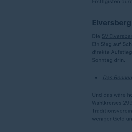
Erstligisten dur
Elversberg:
Die
SV Elversbe
Ein Sieg auf Sch
direkte Aufstie
Sonntag drin.
Das Rennen 
Und das wäre hö
Wahlkreises 299
Traditionsverein
weniger Geld und