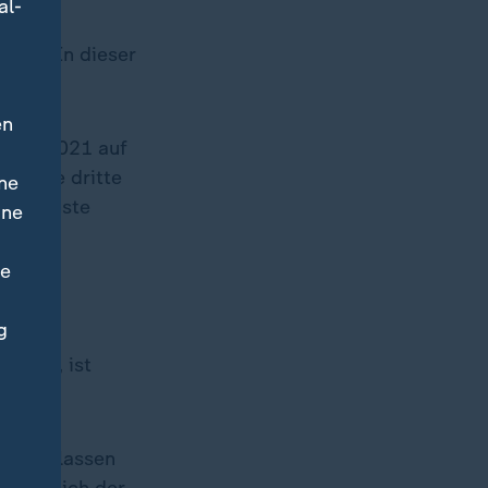
al-
 Davon
mmen: In dieser
en
 2020/2021 auf
 in die dritte
ne
der nächste
ine
ne
g
nsieht, ist
men gelassen