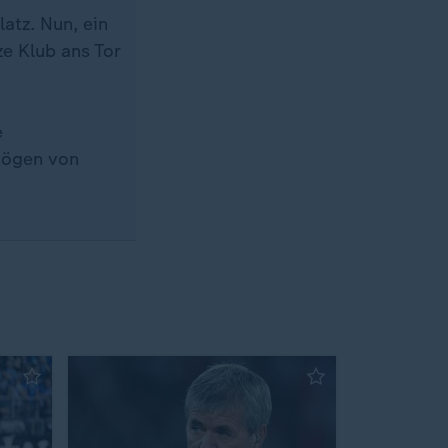
atz. Nun, ein
e Klub ans Tor
e
rmögen von