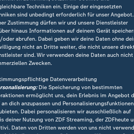
12.800-Seelen-Gemein
gleichbare Techniken ein. Einige der eingesetzten
Favorit. Und das komm
hniken sind unbedingt erforderlich für unser Angebot.
ungefähr.
ner Zustimmung dürfen wir und unsere Dienstleister
über hinaus Informationen auf deinem Gerät speicher
von Christoph Ruf
/oder abrufen. Dabei geben wir deine Daten ohne de
mit Video
14:30
willigung nicht an Dritte weiter, die nicht unsere direk
nstleister sind. Wir verwenden deine Daten auch nicht
merziellen Zwecken.
vielen anderen Punkten auch machen sie hier am west
este aus ihren Standortnachteilen.
timmungspflichtige Datenverarbeitung
ersonalisierung:
Die Speicherung von bestimmten
-System von den Bahnhöfen St. Ingbert und Neunkirc
eraktionen ermöglicht uns, dein Erlebnis im Angebot 
regelmäßig von Gäste-Fans gelobt, die vorher noch d
 an dich anzupassen und Personalisierungsfunktionen
e Fahrt in die Provinz gemacht hatten.
ubieten. Dabei personalisieren wir ausschließlich auf
is deiner Nutzung von ZDF Streaming, der ZDFheute 
fünf Jahren kamen nur 700 Zuschau
tivi. Daten von Dritten werden von uns nicht verwend