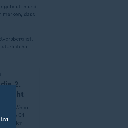
umgebauten und
n merken, dass
lversberg ist,
natürlich hat
t
die 2.
fmischt
. Liga: Wenn
Schalke 04
tivi
ub aus der