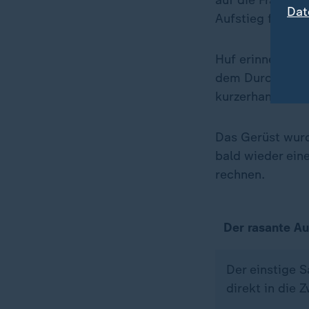
auf die Frage, 
Dat
Aufstieg festst
Huf erinnert gan
dem Durchmarsch
kurzerhand ein 
Das Gerüst wurd
bald wieder ein
rechnen.
Der rasante Au
Der einstige S
direkt in die Z