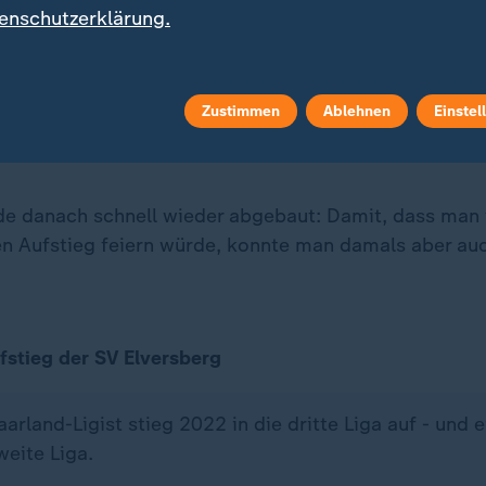
wo um Himmels willen man denn feiern wolle, wenn bal
enschutzerklärung.
ünde. Einen Rathaus-Balkon gibt es nämlich nicht.
z nonchalant an die letzte Aufstiegsfeier, die vor zwe
Zustimmen
Ablehnen
Einstel
 aus der Dritten Liga anstand. Man hatte damals als
Baugerüst aufbauen lassen. Und die Party konnten ste
e danach schnell wieder abgebaut: Damit, dass man v
en Aufstieg feiern würde, konnte man damals aber auc
fstieg der SV Elversberg
aarland-Ligist stieg 2022 in die dritte Liga auf - und e
weite Liga.