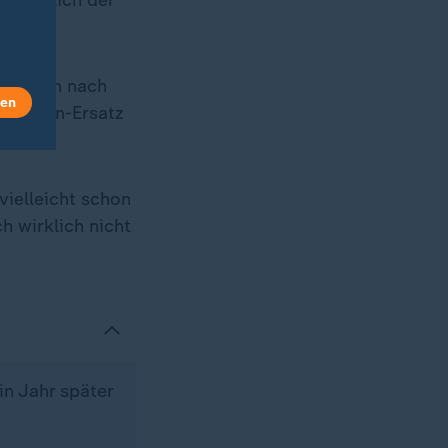
d wirklich der
i Jahren nach
len
 Balkon-Ersatz
igen.
ielleicht schon
h wirklich nicht
in Jahr später