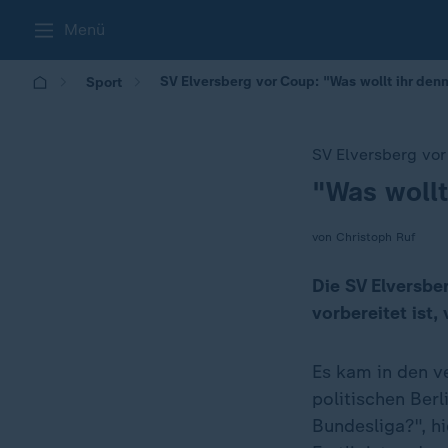
Menü
SV Elversberg vor Coup: "Was wollt ihr den
Sport
SV Elversberg vo
"Was wollt
:
von Christoph Ruf
Die SV Elversber
vorbereitet ist,
Es kam in den v
politischen Berl
Bundesliga?", h