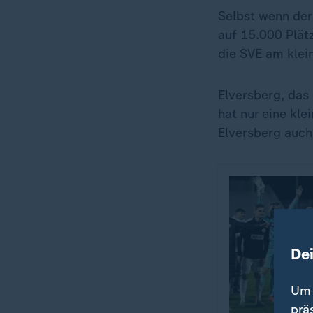
Selbst wenn de
auf 15.000 Plät
die SVE am klei
Elversberg, das 
hat nur eine kle
Elversberg auch
De
Um 
prä