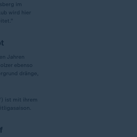
rsberg im
ub wird hier
itet."
bt
ben Jahren
olzer ebenso
dergrund dränge,
) ist mit ihrem
tligasaison.
f