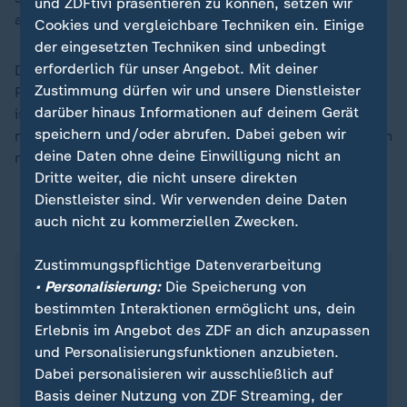
und ZDFtivi präsentieren zu können, setzen wir
ansteigender Form.
Cookies und vergleichbare Techniken ein. Einige
der eingesetzten Techniken sind unbedingt
erforderlich für unser Angebot. Mit deiner
Die geschlossene Stärke der Österreicher kümmert
Zustimmung dürfen wir und unsere Dienstleister
Paschke laut eigener Aussage nicht: "Wer vor mir liegt,
darüber hinaus Informationen auf deinem Gerät
ist letztlich egal. Ich weiß schon, dass sehr viel
speichern und/oder abrufen. Dabei geben wir
möglich ist für mich, wenn ich meine Sachen ordentlich
deine Daten ohne deine Einwilligung nicht an
mache."
Dritte weiter, die nicht unsere direkten
Dienstleister sind. Wir verwenden deine Daten
auch nicht zu kommerziellen Zwecken.
ZDFsportstudio auf WhatsApp
Zustimmungspflichtige Datenverarbeitung
• Personalisierung:
Die Speicherung von
bestimmten Interaktionen ermöglicht uns, dein
Erlebnis im Angebot des ZDF an dich anzupassen
und Personalisierungsfunktionen anzubieten.
Dabei personalisieren wir ausschließlich auf
Basis deiner Nutzung von ZDF Streaming, der