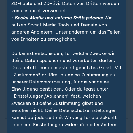
ZDFheute und ZDFtivi. Daten von Dritten werden
von uns nicht verwendet.
• Social Media und externe Drittsysteme:
Wir
nutzen Social-Media-Tools und Dienste von
Quelle: Reuters
anderen Anbietern. Unter anderem um das Teilen
von Inhalten zu ermöglichen.
Sie wollen über Sport stets auf dem Laufenden
Du kannst entscheiden, für welche Zwecke wir
bleiben? Dann ist unser sportstudio-WhatsApp-
deine Daten speichern und verarbeiten dürfen.
Channel genau das Richtige für Sie. Egal ob
Dies betrifft nur dein aktuell genutztes Gerät. Mit
morgens zum Kaffee, mittags zum Lunch oder zum
"Zustimmen" erklärst du deine Zustimmung zu
Feierabend - erhalten Sie
die wichtigsten News
unserer Datenverarbeitung, für die wir deine
direkt auf Ihr Smartphone
. Melden Sie sich hier
Einwilligung benötigen. Oder du legst unter
ganz einfach für unseren WhatsApp-Channel an:
"Einstellungen/Ablehnen" fest, welchen
sportstudio-WhatsApp-Channel
.
Zwecken du deine Zustimmung gibst und
welchen nicht. Deine Datenschutzeinstellungen
kannst du jederzeit mit Wirkung für die Zukunft
in deinen Einstellungen widerrufen oder ändern.