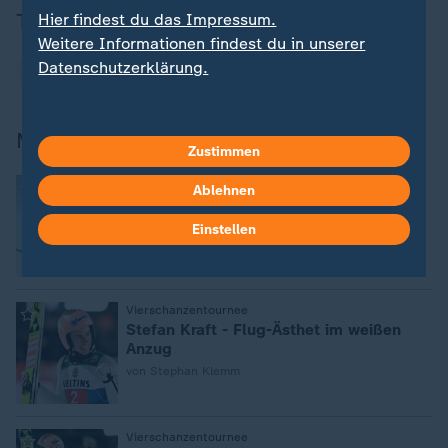
Thema
Hier findest du das Impressum.
Weitere Informationen findest du in unserer
Datenschutzerklärung.
Wintersport
Mehr zur Vierschanzentournee
Zustimmen
:
Geiger Siebter, Paschke Neunter
Ablehnen
Hörl gewinnt Quali zum
Neujahrsspringen
Einstellen
:
Vierschanzentournee
Stefan Kraft - Flug-Ästhet im weißen
Anzug
von Stephan Klemm
:
Vierschanzentournee