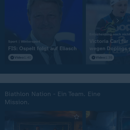
Entscheidung noch nicht
Victoria Carl fü
:
Sport | Wintersport
FIS: Ospelt folgt auf Eliasch
wegen Dopings 
Video
1:40
Video
1:35
Biathlon Nation - Ein Team. Eine
Mission.