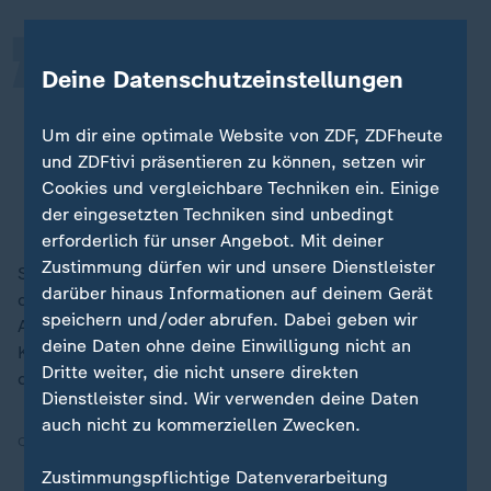
„
Ich kann es nicht mit 100-
Deine Datenschutzeinstellungen
prozentiger Sicherheit sagen, aber
wahrscheinlich war das mein letztes
Um dir eine optimale Website von ZDF, ZDFheute
WM-Springen.
und ZDFtivi präsentieren zu können, setzen wir
Cookies und vergleichbare Techniken ein. Einige
Katharina Schmidt
der eingesetzten Techniken sind unbedingt
erforderlich für unser Angebot. Mit deiner
Zustimmung dürfen wir und unsere Dienstleister
Schon vor dem Wettkampf der Springerinnen war der
darüber hinaus Informationen auf deinem Gerät
drittletzte WM-Tag für die deutschen Athletinnen und
speichern und/oder abrufen. Dabei geben wir
Athleten sehr erfolgreich verlaufen. Die Nordischen
deine Daten ohne deine Einwilligung nicht an
Kombinierer gewannen
Gold mit der Mannschaft
. Die
Dritte weiter, die nicht unsere direkten
deutschen
Langläuferinnen holten Staffel-Bronze
.
Dienstleister sind. Wir verwenden deine Daten
auch nicht zu kommerziellen Zwecken.
Quelle:
dpa
Zustimmungspflichtige Datenverarbeitung