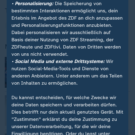
• Personalisierung:
Die Speicherung von
Thema
bestimmten Interaktionen ermöglicht uns, dein
Erlebnis im Angebot des ZDF an dich anzupassen
und Personalisierungsfunktionen anzubieten.
Wintersport
Dabei personalisieren wir ausschließlich auf
Basis deiner Nutzung von ZDF Streaming, der
Mehr zur WM
ZDFheute und ZDFtivi. Daten von Dritten werden
von uns nicht verwendet.
:
Langlauf
• Social Media und externe Drittsysteme:
Wir
WM-Bronze für deutsche Frauenstaffel
nutzen Social-Media-Tools und Dienste von
anderen Anbietern. Unter anderem um das Teilen
von Inhalten zu ermöglichen.
Du kannst entscheiden, für welche Zwecke wir
:
Lindvik siegt auf Normalschanze
Skispringer Wellinger Vize-Weltmeister
deine Daten speichern und verarbeiten dürfen.
Dies betrifft nur dein aktuell genutztes Gerät. Mit
"Zustimmen" erklärst du deine Zustimmung zu
unserer Datenverarbeitung, für die wir deine
Einwilligung benötigen. Oder du legst unter