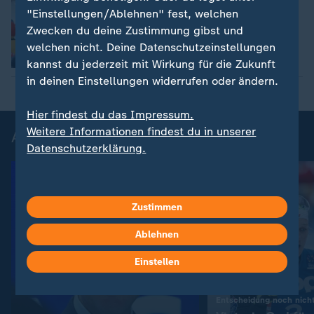
:
Nordische WM in Trondheim
"Einstellungen/Ablehnen" fest, welchen
Deutsche Kombinierer Weltmeister
Zwecken du deine Zustimmung gibst und
welchen nicht. Deine Datenschutzeinstellungen
kannst du jederzeit mit Wirkung für die Zukunft
in deinen Einstellungen widerrufen oder ändern.
Hier findest du das Impressum.
Weitere Informationen findest du in unserer
Aktuelle Videos zum Wintersport
Datenschutzerklärung.
Zustimmen
Ablehnen
Einstellen
Entscheidung noch nicht