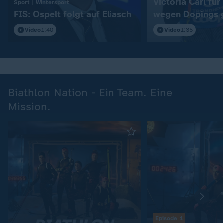
Victoria Carl fü
:
Sport | Wintersport
FIS: Ospelt folgt auf Eliasch
wegen Dopings 
Video
1:40
Video
1:35
Biathlon Nation - Ein Team. Eine
Mission.
Episode 1