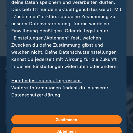
01.06.2026 täglich in verschiedenen Sendungen.
deine Daten speichern und verarbeiten dürfen.
Dies betrifft nur dein aktuell genutztes Gerät. Mit
"Zustimmen" erklärst du deine Zustimmung zu
unserer Datenverarbeitung, für die wir deine
Thema
Einwilligung benötigen. Oder du legst unter
"Einstellungen/Ablehnen" fest, welchen
Fußball-WM
Zwecken du deine Zustimmung gibst und
welchen nicht. Deine Datenschutzeinstellungen
kannst du jederzeit mit Wirkung für die Zukunft
Alle Spiele, alle Tore der Fußball-WM
in deinen Einstellungen widerrufen oder ändern.
2026
Hier findest du das Impressum.
Weitere Informationen findest du in unserer
Datenschutzerklärung.
Zustimmen
Ablehnen