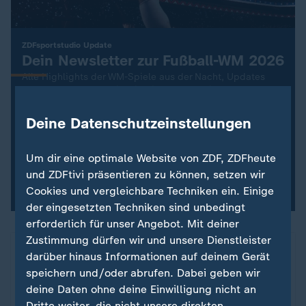
:
ZDFsportstudio Update
Dein Newsletter zur Fußball-WM 2026
Alle Highlights der WM-Spiele aus der Nacht, Updates
zum DFB-Team und die wichtigsten Nachrichten zur
Fußball-WM 2026 – kompakt und aktuell. Jetzt
abonnieren!
Deine Datenschutzeinstellungen
Um dir eine optimale Website von ZDF, ZDFheute
Newsletter abonnieren
und ZDFtivi präsentieren zu können, setzen wir
Mit dem Abonnieren-Button akzeptieren Sie unsere
Cookies und vergleichbare Techniken ein. Einige
Nutzungsbedingungen.
der eingesetzten Techniken sind unbedingt
erforderlich für unser Angebot. Mit deiner
Zustimmung dürfen wir und unsere Dienstleister
darüber hinaus Informationen auf deinem Gerät
speichern und/oder abrufen. Dabei geben wir
deine Daten ohne deine Einwilligung nicht an
Dritte weiter, die nicht unsere direkten