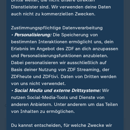
Dienstleister sind. Wir verwenden deine Daten
auch nicht zu kommerziellen Zwecken.
Zustimmungspflichtige Datenverarbeitung
• Personalisierung:
Die Speicherung von
bestimmten Interaktionen ermöglicht uns, dein
Sport
Erlebnis im Angebot des ZDF an dich anzupassen
Schland in Sicht!
:
und Personalisierungsfunktionen anzubieten.
Dabei personalisieren wir ausschließlich auf
Vor der WM 2006 steht der deutsche Fußball am
Basis deiner Nutzung von ZDF Streaming, der
Abgrund. Jürgen Klinsmanns Revolution droht zu
ZDFheute und ZDFtivi. Daten von Dritten werden
scheitern – bis sein junges Team das Land
von uns nicht verwendet.
elektrisiert und das Sommermärchen beginnt.
• Social Media und externe Drittsysteme:
Wir
nutzen Social-Media-Tools und Dienste von
anderen Anbietern. Unter anderem um das Teilen
Quelle:
dpa
von Inhalten zu ermöglichen.
Über die Fußball-WM berichtet das ZDF seit dem
Du kannst entscheiden, für welche Zwecke wir