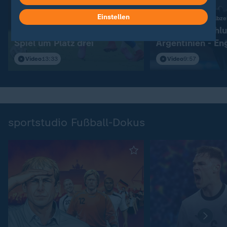
Einstellen
:
England legt früh los
Chancen erst ab Halbzei
Vollkommen verrücktes
Wahnsinns-Schlu
Spiel um Platz drei
Argentinien - En
Video
13:33
Video
9:57
sportstudio Fußball-Dokus