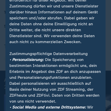
erforderlich für unser Angebot. Mit deiner
Zustimmung dürfen wir und unsere Dienstleister
darüber hinaus Informationen auf deinem Gerät
Trainer
: Diek Advocaat
speichern und/oder abrufen. Dabei geben wir
deine Daten ohne deine Einwilligung nicht an
Schiedsrichter
: Jalal Jayed (Marokko)
Dritte weiter, die nicht unsere direkten
Dienstleister sind. Wir verwenden deine Daten
auch nicht zu kommerziellen Zwecken.
Thema
Zustimmungspflichtige Datenverarbeitung
Fußball-WM
• Personalisierung:
Die Speicherung von
bestimmten Interaktionen ermöglicht uns, dein
Erlebnis im Angebot des ZDF an dich anzupassen
und Personalisierungsfunktionen anzubieten.
Alle Spiele, alle Tore der Fußball-WM
Dabei personalisieren wir ausschließlich auf
2026
Basis deiner Nutzung von ZDF Streaming, der
ZDFheute und ZDFtivi. Daten von Dritten werden
von uns nicht verwendet.
• Social Media und externe Drittsysteme:
Wir