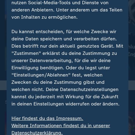
nutzen Social-Media-Tools und Dienste von
anderen Anbietern. Unter anderem um das Teilen
von Inhalten zu ermöglichen.
Du kannst entscheiden, für welche Zwecke wir
deine Daten speichern und verarbeiten dürfen.
:
:
Fußball-WM
Fußball-WM
Dies betrifft nur dein aktuell genutztes Gerät. Mit
Vollkommen verrücktes
Wahnsinns-Schlu
"Zustimmen" erklärst du deine Zustimmung zu
Spiel um Platz drei
Argentinien - En
unserer Datenverarbeitung, für die wir deine
Video
13:33
Video
9:57
Einwilligung benötigen. Oder du legst unter
"Einstellungen/Ablehnen" fest, welchen
Zwecken du deine Zustimmung gibst und
welchen nicht. Deine Datenschutzeinstellungen
kannst du jederzeit mit Wirkung für die Zukunft
sportstudio Fußball-Dokus
in deinen Einstellungen widerrufen oder ändern.
Hier findest du das Impressum.
Weitere Informationen findest du in unserer
Datenschutzerklärung.