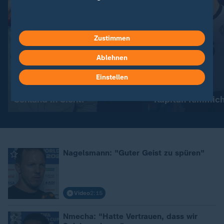
Zustimmen
Ablehnen
Einstellen
Schland in Sicht!
Kapitän Kimmic
Nagelsmann: "Guter Geist zu spüren"
Video
2:15
Nmecha: "Hatte Vertrauen, dass wir