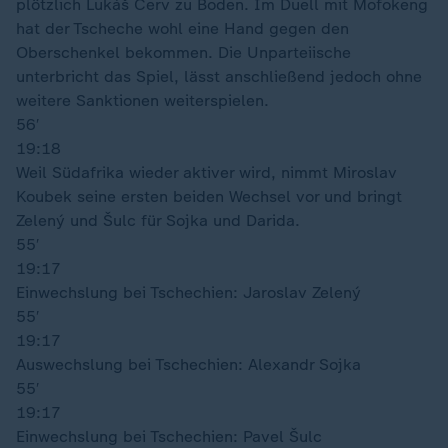
plötzlich Lukáš Červ zu Boden. Im Duell mit Mofokeng
hat der Tscheche wohl eine Hand gegen den
Oberschenkel bekommen. Die Unparteiische
unterbricht das Spiel, lässt anschließend jedoch ohne
weitere Sanktionen weiterspielen.
56′
19:18
Weil Südafrika wieder aktiver wird, nimmt Miroslav
Koubek seine ersten beiden Wechsel vor und bringt
Zelený und Šulc für Sojka und Darida.
55′
19:17
Einwechslung bei Tschechien: Jaroslav Zelený
55′
19:17
Auswechslung bei Tschechien: Alexandr Sojka
55′
19:17
Einwechslung bei Tschechien: Pavel Šulc