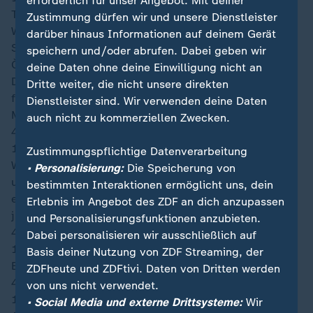
erforderlich für unser Angebot. Mit deiner
Tschechien kommt wie schon in Hälfte Eins mit viel
Zustimmung dürfen wir und unsere Dienstleister
Wucht aus der Kabine. Während Darida mit seinem
darüber hinaus Informationen auf deinem Gerät
Schuss aus zehn Metern noch geblockt wird, bringt
speichern und/oder abrufen. Dabei geben wir
Červ seinen Versuch aus der zweiten Reihe aufs Tor.
deine Daten ohne deine Einwilligung nicht an
Doch Williams lenkt die Kugel über die Latte. Den
Dritte weiter, die nicht unsere direkten
folgenden Eckball köpft Patrik Schick aus sieben
Dienstleister sind. Wir verwenden deine Daten
Metern genau in die Arme des Torhüters.
auch nicht zu kommerziellen Zwecken.
46′
19:09
Zustimmungspflichtige Datenverarbeitung
Weiter geht es in Atlanta! Während Tschechien
• Personalisierung:
Die Speicherung von
unverändert aus der Kabine kommt, hat Hugo Broos
bestimmten Interaktionen ermöglicht uns, dein
einmal gewechselt. Für Jayden Adams kommt der
Erlebnis im Angebot des ZDF an dich anzupassen
junge Relebohile Mofokeng ins Spiel.
und Personalisierungsfunktionen anzubieten.
46′
Dabei personalisieren wir ausschließlich auf
19:07
Basis deiner Nutzung von ZDF Streaming, der
Einwechslung bei Südafrika: Relebohile Mofokeng
ZDFheute und ZDFtivi. Daten von Dritten werden
46′
von uns nicht verwendet.
19:07
• Social Media und externe Drittsysteme:
Wir