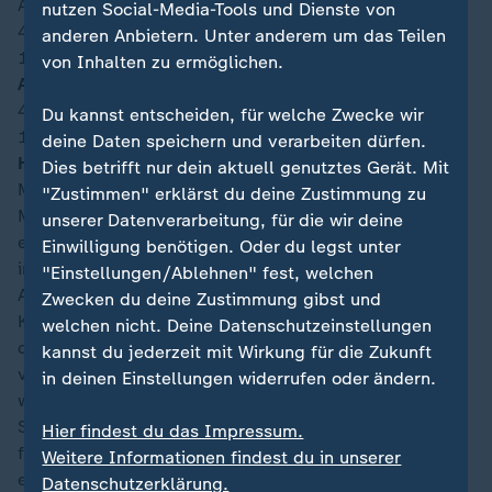
Auswechslung bei Südafrika: Jayden Adams
nutzen Social-Media-Tools und Dienste von
46′
anderen Anbietern. Unter anderem um das Teilen
19:06
von Inhalten zu ermöglichen.
Anpfiff 2. Halbzeit
45′
+5
Du kannst entscheiden, für welche Zwecke wir
18:56
deine Daten speichern und verarbeiten dürfen.
Halbzeitfazit:
Dies betrifft nur dein aktuell genutztes Gerät. Mit
Mit einer 1:0-Führung geht Tschechien nach 45
"Zustimmen" erklärst du deine Zustimmung zu
Minuten gegen Südafrika in die Halbzeitpause. Nach
unserer Datenverarbeitung, für die wir deine
einem furiosen Start belohnte sich Tschechien bereits
Einwilligung benötigen. Oder du legst unter
in der 6. Minute durch den Treffer von Sadílek. Im
"Einstellungen/Ablehnen" fest, welchen
Anschluss jedoch zog sich das Team von Miroslav
Zwecken du deine Zustimmung gibst und
Koubek immer weiter zurück und überließ Südafrika
welchen nicht. Deine Datenschutzeinstellungen
das Leder, die bis auf wenige Ausnahmen damit nicht
kannst du jederzeit mit Wirkung für die Zukunft
viel anzufangen wussten. So entwickelte sich ein
in deinen Einstellungen widerrufen oder ändern.
wenig unterhaltsames Fußballspiel mit kaum
Strafraumaktionen. Abgesehen von Distanzschüssen
Hier findest du das Impressum.
fällt Südafrika im Spiel mit dem Ball nämlich wenig
Weitere Informationen findest du in unserer
ein. Lediglich nach einem Torwartfehler von Kovář in
Datenschutzerklärung.