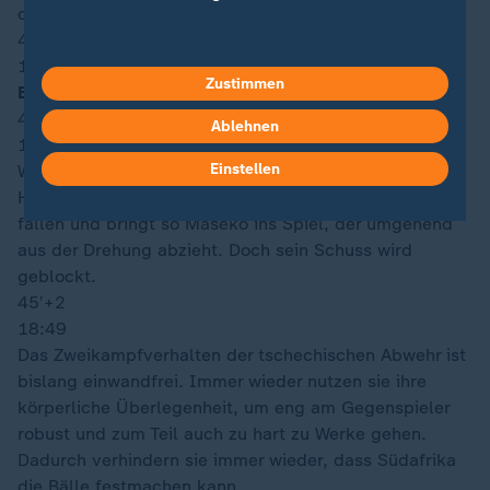
der Nachspielzeit kam ein wenig Gefahr auf.
45′
+5
18:50
Zustimmen
Ende 1. Halbzeit
45′
+4
Ablehnen
18:50
Einstellen
Was macht Kovář da? Bei einer harmlosen
Halbfeldflanke lässt Tschechiens Keeper die Kugel
fallen und bringt so Maseko ins Spiel, der umgehend
aus der Drehung abzieht. Doch sein Schuss wird
geblockt.
45′
+2
18:49
Das Zweikampfverhalten der tschechischen Abwehr ist
bislang einwandfrei. Immer wieder nutzen sie ihre
körperliche Überlegenheit, um eng am Gegenspieler
robust und zum Teil auch zu hart zu Werke gehen.
Dadurch verhindern sie immer wieder, dass Südafrika
die Bälle festmachen kann.