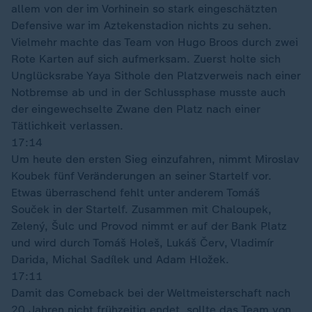
allem von der im Vorhinein so stark eingeschätzten
Defensive war im Aztekenstadion nichts zu sehen.
Vielmehr machte das Team von Hugo Broos durch zwei
Rote Karten auf sich aufmerksam. Zuerst holte sich
Unglücksrabe Yaya Sithole den Platzverweis nach einer
Notbremse ab und in der Schlussphase musste auch
der eingewechselte Zwane den Platz nach einer
Tätlichkeit verlassen.
17:14
Um heute den ersten Sieg einzufahren, nimmt Miroslav
Koubek fünf Veränderungen an seiner Startelf vor.
Etwas überraschend fehlt unter anderem Tomáš
Souček in der Startelf. Zusammen mit Chaloupek,
Zelený, Šulc und Provod nimmt er auf der Bank Platz
und wird durch Tomáš Holeš, Lukáš Červ, Vladimír
Darida, Michal Sadílek und Adam Hložek.
17:11
Damit das Comeback bei der Weltmeisterschaft nach
20 Jahren nicht frühzeitig endet, sollte das Team von