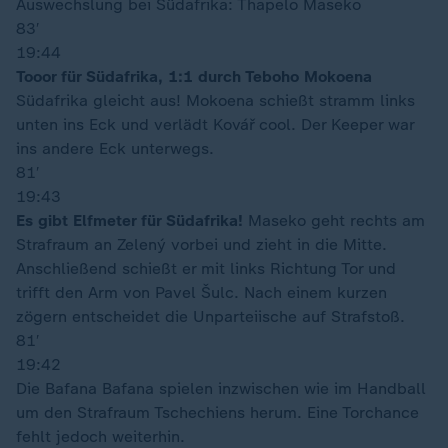
Auswechslung bei Südafrika: Thapelo Maseko
83′
19:44
Tooor für Südafrika, 1:1 durch Teboho Mokoena
Südafrika gleicht aus! Mokoena schießt stramm links
unten ins Eck und verlädt Kovář cool. Der Keeper war
ins andere Eck unterwegs.
81′
19:43
Es gibt Elfmeter für Südafrika!
Maseko geht rechts am
Strafraum an Zelený vorbei und zieht in die Mitte.
Anschließend schießt er mit links Richtung Tor und
trifft den Arm von Pavel Šulc. Nach einem kurzen
zögern entscheidet die Unparteiische auf Strafstoß.
81′
19:42
Die Bafana Bafana spielen inzwischen wie im Handball
um den Strafraum Tschechiens herum. Eine Torchance
fehlt jedoch weiterhin.