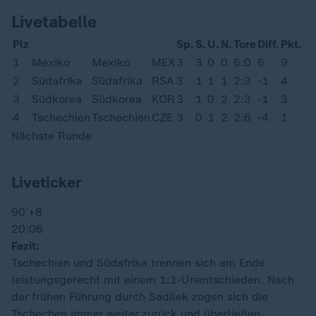
Livetabelle
Plz
Sp.
S.
U.
N.
Tore
Diff.
Pkt.
1
Mexiko
Mexiko
MEX
3
3
0
0
6:0
6
9
2
Südafrika
Südafrika
RSA
3
1
1
1
2:3
-1
4
3
Südkorea
Südkorea
KOR
3
1
0
2
2:3
-1
3
4
Tschechien
Tschechien
CZE
3
0
1
2
2:6
-4
1
Nächste Runde
Liveticker
90′
+8
20:06
Fazit:
Tschechien und Südafrika trennen sich am Ende
leistungsgerecht mit einem 1:1-Unentschieden. Nach
der frühen Führung durch Sadílek zogen sich die
Tschechen immer weiter zurück und überließen