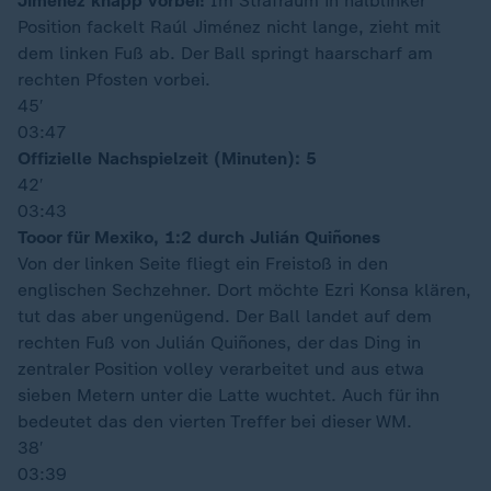
Jiménez knapp vorbei!
Im Strafraum in halblinker
Position fackelt Raúl Jiménez nicht lange, zieht mit
dem linken Fuß ab. Der Ball springt haarscharf am
rechten Pfosten vorbei.
45′
03:47
Offizielle Nachspielzeit (Minuten): 5
42′
03:43
Tooor für Mexiko, 1:2 durch Julián Quiñones
Von der linken Seite fliegt ein Freistoß in den
englischen Sechzehner. Dort möchte Ezri Konsa klären,
tut das aber ungenügend. Der Ball landet auf dem
rechten Fuß von Julián Quiñones, der das Ding in
zentraler Position volley verarbeitet und aus etwa
sieben Metern unter die Latte wuchtet. Auch für ihn
bedeutet das den vierten Treffer bei dieser WM.
38′
03:39