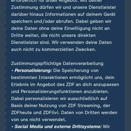
erforderlich für unser Angebot. Mit deiner
landete am Pfosten.
Zustimmung dürfen wir und unsere Dienstleister
61′
darüber hinaus Informationen auf deinem Gerät
04:28
speichern und/oder abrufen. Dabei geben wir
Nach dem dritten Gegentreffer sieht sich Javier
deine Daten ohne deine Einwilligung nicht an
Aguirre zum Handeln gezwungen. Frische Kräfte
Dritte weiter, die nicht unsere direkten
müssen her. Santiago Giménez und Brian Gutiérrez
Dienstleister sind. Wir verwenden deine Daten
sollen fortan etwas bewegen.
auch nicht zu kommerziellen Zwecken.
61′
04:26
Zustimmungspflichtige Datenverarbeitung
Einwechslung bei Mexiko: Brian Gutiérrez
• Personalisierung:
Die Speicherung von
61′
bestimmten Interaktionen ermöglicht uns, dein
04:26
Erlebnis im Angebot des ZDF an dich anzupassen
Auswechslung bei Mexiko: Luis Romo
und Personalisierungsfunktionen anzubieten.
61′
Dabei personalisieren wir ausschließlich auf
04:26
Basis deiner Nutzung von ZDF Streaming, der
Einwechslung bei Mexiko: Santiago Giménez
ZDFheute und ZDFtivi. Daten von Dritten werden
61′
von uns nicht verwendet.
04:25
• Social Media und externe Drittsysteme:
Wir