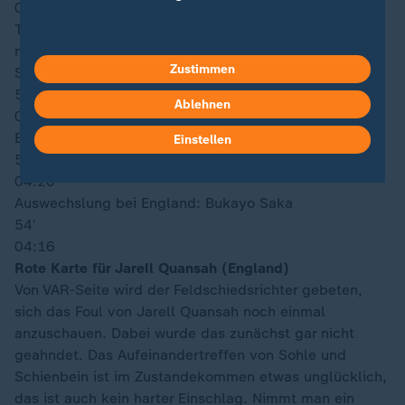
04:21
Thomas Tuchel reagiert auf den Platzverweis, bringt
mit John Stones einen Verteidiger. Dafür muss Bukayo
Zustimmen
Saka weichen.
57′
Ablehnen
04:20
Einwechslung bei England: John Stones
Einstellen
57′
04:20
Auswechslung bei England: Bukayo Saka
54′
04:16
Rote Karte für Jarell Quansah (England)
Von VAR-Seite wird der Feldschiedsrichter gebeten,
sich das Foul von Jarell Quansah noch einmal
anzuschauen. Dabei wurde das zunächst gar nicht
geahndet. Das Aufeinandertreffen von Sohle und
Schienbein ist im Zustandekommen etwas unglücklich,
das ist auch kein harter Einschlag. Nimmt man ein