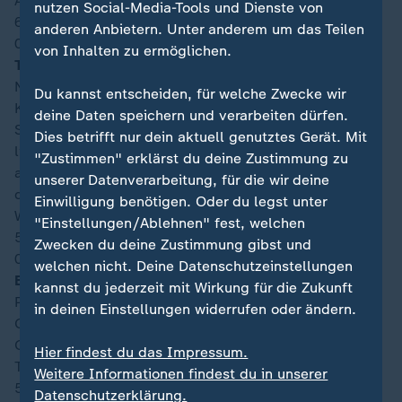
Auswechslung bei Mexiko: Gilberto Mora
nutzen Social-Media-Tools und Dienste von
60′
anderen Anbietern. Unter anderem um das Teilen
04:23
von Inhalten zu ermöglichen.
Tooor für England, 1:3 durch Harry Kane
Natürlich ist das eine Sache für den Kapitän. Harry
Du kannst entscheiden, für welche Zwecke wir
Kane tritt zum Foulstrafstoß an, macht dabei keine
deine Daten speichern und verarbeiten dürfen.
Spielchen, sondern knallt seinen Rechtsschuss ins
Dies betrifft nur dein aktuell genutztes Gerät. Mit
linke Eck. Zwar ahnt Raúl Rangel die Seite, hat
"Zustimmen" erklärst du deine Zustimmung zu
angesichts der Wucht aber keine Abwehrchance. Für
unserer Datenverarbeitung, für die wir deine
den Stürmerstar ist das der sechste Treffer bei dieser
Einwilligung benötigen. Oder du legst unter
WM.
"Einstellungen/Ablehnen" fest, welchen
58′
Zwecken du deine Zustimmung gibst und
04:21
welchen nicht. Deine Datenschutzeinstellungen
Elfmeter für England!
Ein weiter Abschlag von Jordan
kannst du jederzeit mit Wirkung für die Zukunft
Pickford fliegt in Richtung Harry Kane. Mit etwas
in deinen Einstellungen widerrufen oder ändern.
Glück springt der Ball dann in den Lauf von Anthony
Gordon, der freie Bahn in die Box hat. Dort bringt ihn
Hier findest du das Impressum.
Torwart Raúl Rangel zu Fall. Eine klare Sache!
Weitere Informationen findest du in unserer
57′
Datenschutzerklärung.