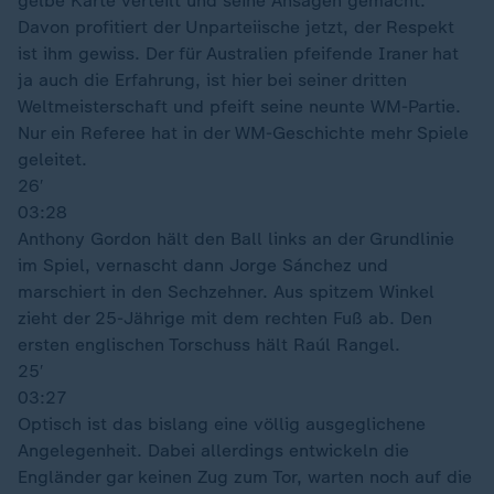
gelbe Karte verteilt und seine Ansagen gemacht.
Davon profitiert der Unparteiische jetzt, der Respekt
ist ihm gewiss. Der für Australien pfeifende Iraner hat
ja auch die Erfahrung, ist hier bei seiner dritten
Weltmeisterschaft und pfeift seine neunte WM-Partie.
Nur ein Referee hat in der WM-Geschichte mehr Spiele
geleitet.
26′
03:28
Anthony Gordon hält den Ball links an der Grundlinie
im Spiel, vernascht dann Jorge Sánchez und
marschiert in den Sechzehner. Aus spitzem Winkel
zieht der 25-Jährige mit dem rechten Fuß ab. Den
ersten englischen Torschuss hält Raúl Rangel.
25′
03:27
Optisch ist das bislang eine völlig ausgeglichene
Angelegenheit. Dabei allerdings entwickeln die
Engländer gar keinen Zug zum Tor, warten noch auf die