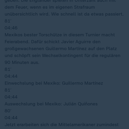
geben. Die Engländer spielen in Unterzahl auch mit
dem Feuer, wenn es im eigenen Strafraum
unübersichtlich wird. Wie schnell ist da etwas passiert.
81′
04:46
Mexikos bester Torschütze in diesem Turnier macht
Feierabend. Dafür schickt Javier Aguirre den
großgewachsenen Guillermo Martínez auf den Platz
und schöpft sein Wechselkontingent für die regulären
90 Minuten aus.
81′
04:44
Einwechslung bei Mexiko: Guillermo Martínez
81′
04:44
Auswechslung bei Mexiko: Julián Quiñones
80′
04:44
Jetzt erarbeiten sich die Mittelamerikaner zumindest