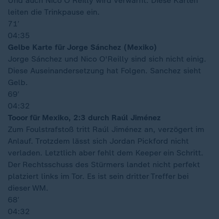
Und auch Nico O'Reilly wird verwarnt. Diese Karten
leiten die Trinkpause ein.
71′
04:35
Gelbe Karte für Jorge Sánchez (Mexiko)
Jorge Sánchez und Nico O'Reilly sind sich nicht einig.
Diese Auseinandersetzung hat Folgen. Sanchez sieht
Gelb.
69′
04:32
Tooor für Mexiko, 2:3 durch Raúl Jiménez
Zum Foulstrafstoß tritt Raúl Jiménez an, verzögert im
Anlauf. Trotzdem lässt sich Jordan Pickford nicht
verladen. Letztlich aber fehlt dem Keeper ein Schritt.
Der Rechtsschuss des Stürmers landet nicht perfekt
platziert links im Tor. Es ist sein dritter Treffer bei
dieser WM.
68′
04:32