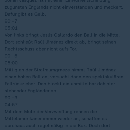
Johan Vásquez ist mit einer Einwurfentscheidung
zugunsten Englands nicht einverstanden und meckert.
Dafür gibt es Gelb.
90′
+7
05:01
Von links bringt Jesús Gallardo den Ball in die Mitte.
Dort schließt Raúl Jiménez direkt ab, bringt seinen
Rechtsschuss aber nicht aufs Tor.
90′
+6
05:00
Mittig an der Strafraumgrneze nimmt Raúl Jiménez
einen hohen Ball an, versucht dann den spektakulären
Fallrückzieher. Den blockt ein unmittelbar dahinter
stehender Engländer ab.
90′
+3
04:57
Mit dem Mute der Verzweiflung rennen die
Mittelamerikaner immer wieder an, schaffen es
durchaus auch regelmäßig in die Box. Doch dort