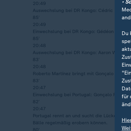
• S
20:49
Med
Auswechslung bei DR Kongo: Cédric Bakam
and
85′
20:49
Einwechslung bei DR Kongo: Gédéon Kalulu
Du 
85′
spe
20:48
akt
Auswechslung bei DR Kongo: Aaron Wan-Bis
Zus
83′
Ein
20:48
"Ei
Roberto Martínez bringt mit Gonçalo Ramos 
Zus
83′
20:47
Dat
Einwechslung bei Portugal: Gonçalo Ramos
für
82′
änd
20:47
Portugal rennt an und sucht die Lücke gege
Hie
Bälle regelmäßig erobern können.
Wei
80′