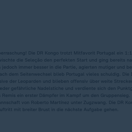
rraschung! Die DR Kongo trotzt Mitfavorit Portugal ein 1:1
ischte die Seleção den perfekten Start und ging bereits n
 jedoch immer besser in die Partie, agierten mutiger und b
ach dem Seitenwechsel blieb Portugal vieles schuldig. Die
nsive der Leoparden und blieben offensiv über weite Strec
ieder gefährliche Nadelstiche und verdiente sich den Punktg
das Remis ein erster Dämpfer im Kampf um den Gruppensieg.
annschaft von Roberto Martínez unter Zugzwang. Die DR Kong
tritt mit breiter Brust in die nächste Aufgabe gehen.