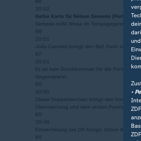
88′
ver
20:52
Tec
Gelbe Karte für Nélson Semedo (Portugal)
dei
Semedo reißt Wissa im Tempogegenzug am Kr
88′
dar
20:51
und
João Cancelo bringt den Ball flach von der li
Ein
87′
Die
20:51
kom
Es ist kein Durchkommen für die Portugiesen
Gegenspieler.
Zus
85′
• P
20:50
Dieser Doppelwechsel bringt den Kongolese
Int
Überraschung und dem ersten Punktgewinn 
ZDF
85′
anz
20:49
Bas
Einwechslung bei DR Kongo: Simon Banza
ZDF
85′