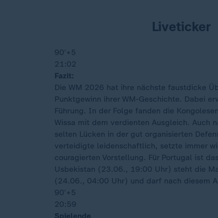
Liveticker
90′
+5
21:02
Fazit:
Die WM 2026 hat ihre nächste faustdicke Übe
Punktgewinn ihrer WM-Geschichte. Dabei erw
Führung. In der Folge fanden die Kongolesen
Wissa mit dem verdienten Ausgleich. Auch n
selten Lücken in der gut organisierten Defe
verteidigte leidenschaftlich, setzte immer w
couragierten Vorstellung. Für Portugal ist 
Usbekistan (23.06., 19:00 Uhr) steht die M
(24.06., 04:00 Uhr) und darf nach diesem Auf
90′
+5
20:59
Spielende