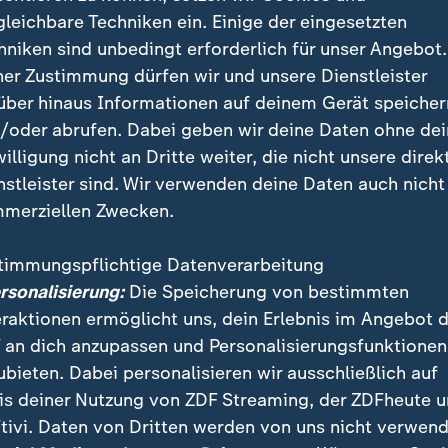
gleichbare Techniken ein. Einige der eingesetzten
hniken sind unbedingt erforderlich für unser Angebot.
ner Zustimmung dürfen wir und unsere Dienstleister
agen zu Boden. Gelb ist die logische Folge.
über hinaus Informationen auf deinem Gerät speicher
/oder abrufen. Dabei geben wir deine Daten ohne de
nken Seite in die Mitte, wo aber nur Keeper Mpasi-Nzau zur S
willigung nicht an Dritte weiter, die nicht unsere direk
nstleister sind. Wir verwenden deine Daten auch nicht
merziellen Zwecken.
 zu finden. Rafael Leão probiert es über Linksaußen, scheit
timmungspflichtige Datenverarbeitung
ersonalisierung:
Die Speicherung von bestimmten
n nochmals wichtige Sekunden. Nur noch wenige Minuten tr
eraktionen ermöglicht uns, dein Erlebnis im Angebot 
dieser WM.
 an dich anzupassen und Personalisierungsfunktionen
ubieten. Dabei personalisieren wir ausschließlich auf
is deiner Nutzung von ZDF Streaming, der ZDFheute 
tivi. Daten von Dritten werden von uns nicht verwend