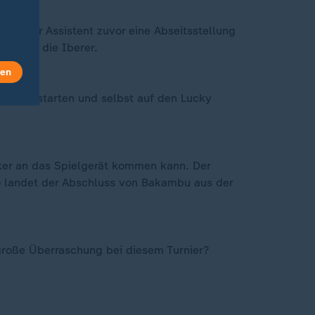
ass der Assistent zuvor eine Abseitsstellung
ard für die Iberer.
len
nstöße starten und selbst auf den Lucky
cker an das Spielgerät kommen kann. Der
So landet der Abschluss von Bakambu aus der
 große Überraschung bei diesem Turnier?