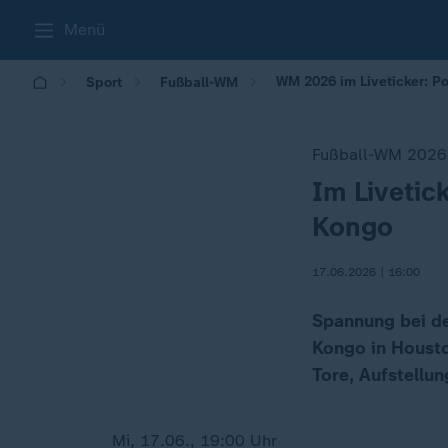
Menü
WM 2026 im Liveticker: P
Sport
Fußball-WM
Fußball-WM 2026
Im Livetic
:
Kongo
17.06.2026 | 16:00
Spannung bei de
Kongo in Housto
Tore, Aufstellun
Mi, 17.06., 19:00 Uhr