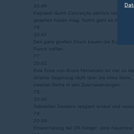
Dat
20:46
Kapuadi räumt Conceição seitlich rechts am 
gesehen haben mag. Somit geht es mit einem F
79′
20:43
Den ganz großen Druck bauen die Europäer a
Punch hoffen.
77′
20:42
Eine Ecke von Bruno Fernandes ist viel zu l
direkte Gegenzug läuft über die linke Seit
zweiten Reihe in den Zuschauerrängen.
75′
20:40
Sébastien Desabre reagiert erneut und tausc
74′
20:39
Einwechslung bei DR Kongo: Joris Kayembe