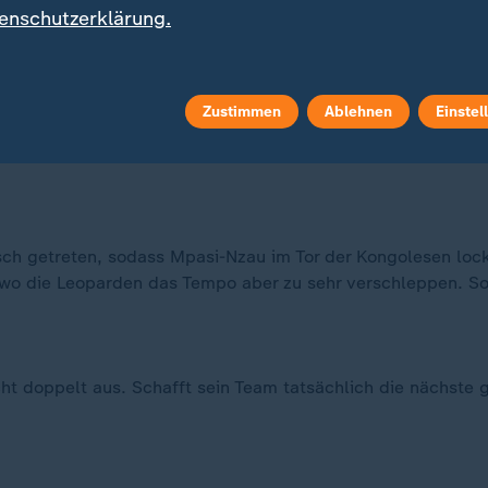
enschutzerklärung.
Strafraum der Kongolesen ab und hat im Anschluss Glück, d
reistoß für die Afrikaner weiter und nicht mit einem Stand
Zustimmen
Ablehnen
Einstel
ktuell nicht auf. So kann die DR Kongo immer wieder Gege
asch getreten, sodass Mpasi-Nzau im Tor der Kongolesen lo
e, wo die Leoparden das Tempo aber zu sehr verschleppen. 
ht doppelt aus. Schafft sein Team tatsächlich die nächste