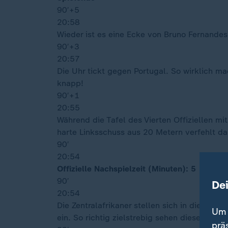
90′
+5
20:58
Wieder ist es eine Ecke von Bruno Fernandes
90′
+3
20:57
Die Uhr tickt gegen Portugal. So wirklich m
knapp!
90′
+1
20:55
Während die Tafel des Vierten Offiziellen mi
harte Linksschuss aus 20 Metern verfehlt da
90′
20:54
Offizielle Nachspielzeit (Minuten): 5
90′
De
20:54
Die Zentralafrikaner stellen sich in diesen
Um 
ein. So richtig zielstrebig sehen diese zwar
prä