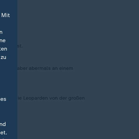
 Mit
n
ine
telle ist.
ten
 zu
ert dort aber abermals an einem
ennen die Leoparden von der großen
des
und
et.