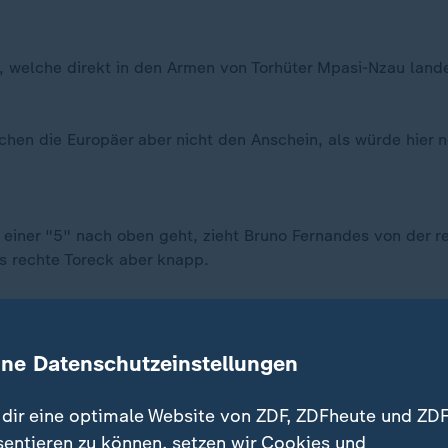
, welche direkt in den Armen von Torhüter Mpasi-Nzau landet
achen die Europäer aber nicht den Anschein, als würde hier 
t einer "5" nach oben geht, zieht Bruno Fernandes von der r
s rechte Toreck aber knapp.
ine Datenschutzeinstellungen
 letzten Minuten aber nicht nur hintenrein, sondern bauen a
dir eine optimale Website von ZDF, ZDFheute und ZDF
 nicht aus, aber das bringt immerhin wichtige Sekunden.
sentieren zu können, setzen wir Cookies und