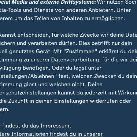
ocial Media und externe Drittsysteme:
Wir nutzen Soci
ia-Tools und Dienste von anderen Anbietern. Unter
bu
erem um das Teilen von Inhalten zu ermöglichen.
kannst entscheiden, für welche Zwecke wir deine Dat
ichern und verarbeiten dürfen. Dies betrifft nur dein
uell genutztes Gerät. Mit "Zustimmen" erklärst du dei
saka
timmung zu unserer Datenverarbeitung, für die wir de
willigung benötigen. Oder du legst unter
nstellungen/Ablehnen" fest, welchen Zwecken du dei
einen weiteren Offensivspieler. Für diesen muss der eher e
timmung gibst und welchen nicht. Deine
enschutzeinstellungen kannst du jederzeit mit Wirkun
 die Zukunft in deinen Einstellungen widerrufen oder
ern.
n die kompakt stehenden Kongolesen. Doch viel zu lahm spie
r findest du das Impressum.
tere Informationen findest du in unserer