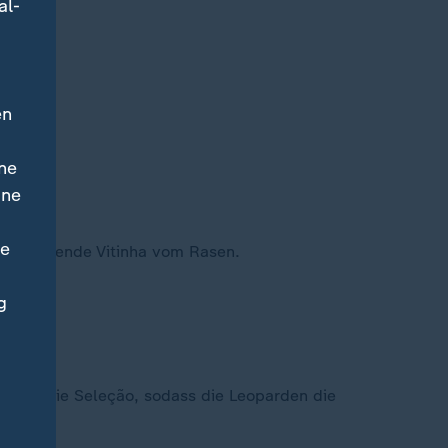
al-
en
ne
ine
ne
nttäuschende Vitinha vom Rasen.
g
lt es die Seleção, sodass die Leoparden die