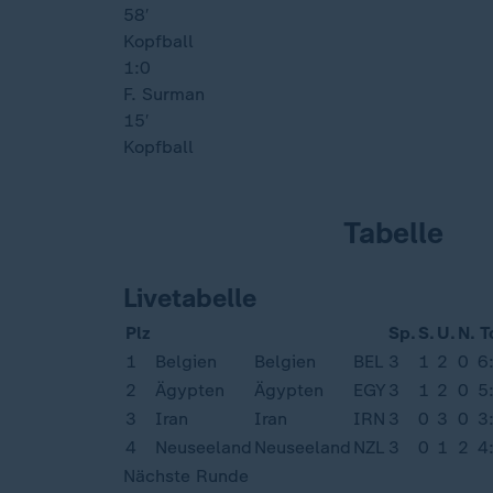
58′
Kopfball
1:0
F. Surman
15′
Kopfball
Tabelle
Livetabelle
Plz
Sp.
S.
U.
N.
T
1
Belgien
Belgien
BEL
3
1
2
0
6
2
Ägypten
Ägypten
EGY
3
1
2
0
5
3
Iran
Iran
IRN
3
0
3
0
3
4
Neuseeland
Neuseeland
NZL
3
0
1
2
4
Nächste Runde