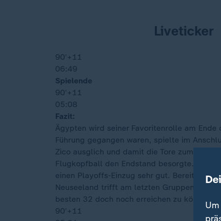
Liveticker
90′
+11
06:49
Spielende
90′
+11
05:08
Fazit:
Ägypten wird seiner Favoritenrolle am Ende 
Führung gegangen waren, spielte im Anschlu
Zico ausglich und damit die Tore zum Glück
Flugkopfball den Endstand besorgte. Erst i
einen Playoffs-Einzug sehr gut. Bereits ein
De
Neuseeland trifft am letzten Gruppenspielt
besten 32 doch noch erreichen zu können.
Um 
90′
+11
prä