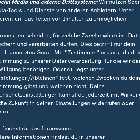
ocial Media und externe Drittsysteme:
Wir nutzen Soci
chen Tor bleibt Hossam Abdelmaguid auf dem Boden liegen
ia-Tools und Dienste von anderen Anbietern. Unter
t auch eine dicke Schwellung unter dem linken Auge.
erem um das Teilen von Inhalten zu ermöglichen.
inem zu kurzen Rückpass spritzt Zizo dazwischen und läuft
kannst entscheiden, für welche Zwecke wir deine Dat
rn aus halblinker Position verzögert. Damit lässt er Finn S
ichern und verarbeiten dürfen. Dies betrifft nur dein
ehrt den Schuss mit dem rechten Fuß ab.
uell genutztes Gerät. Mit "Zustimmen" erklärst du dei
timmung zu unserer Datenverarbeitung, für die wir de
willigung benötigen. Oder du legst unter
nicht aufgegeben und sucht immer wieder mit hohen Hereing
nstellungen/Ablehnen" fest, welchen Zwecken du dei
eich mehrere Bälle aus der Luft.
timmung gibst und welchen nicht. Deine
enschutzeinstellungen kannst du jederzeit mit Wirkun
 die Zukunft in deinen Einstellungen widerrufen oder
ern.
t, sodass Neuseeland wieder mehr Spielanteile bekommt.
r findest du das Impressum.
tere Informationen findest du in unserer