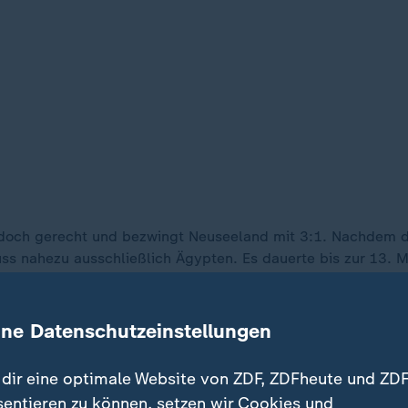
doch gerecht und bezwingt Neuseeland mit 3:1. Nachdem die
ss nahezu ausschließlich Ägypten. Es dauerte bis zur 13. 
 öffnete. Anschließend brachte Mohamed Salah die Pharaone
n den Schlussminuten kam Neuseeland nochmal auf. Mit dem
 Punkt würde genügen, wobei man gegen den Iran mit einem 
ine Datenschutzeinstellungen
ag auf Belgien und muss gegen den europäischen Vertreter
dir eine optimale Website von ZDF, ZDFheute und ZDF
sentieren zu können, setzen wir Cookies und