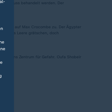
al-
 und muss behandelt werden. Der
 alleine auf Max Crocombe zu. Der Ägypter
en
urman ins Leere grätschen, doch
ne
ine
aben ins Zentrum für Gefahr. Oufa Shobeir
ne
g