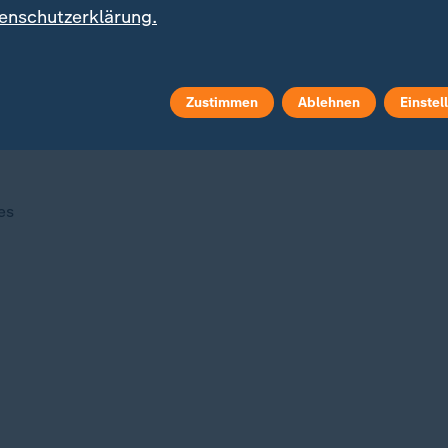
enschutzerklärung.
e festsetzen, doch weder ein Einwurf noch ein Eckball sor
Zustimmen
Ablehnen
Einstel
 und Mohamed Salah den Rasen verlassen. Auch Neuseelan
 Akteure gibt.
es