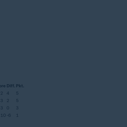
ore
Diff.
Pkt.
:2
4
5
:3
2
5
:3
0
3
:10
-6
1