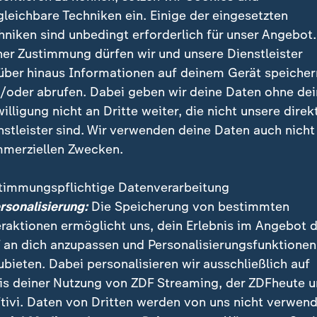
gleichbare Techniken ein. Einige der eingesetzten
 bleibt es beim 3:1 für Ägypten.
hniken sind unbedingt erforderlich für unser Angebot.
ner Zustimmung dürfen wir und unsere Dienstleister
satz sehr unglücklich zu Ende. Hossam Hassan nimmt den a
über hinaus Informationen auf deinem Gerät speicher
amed Abdelmonem für die letzten Minuten ran.
/oder abrufen. Dabei geben wir deine Daten ohne de
willigung nicht an Dritte weiter, die nicht unsere direk
nstleister sind. Wir verwenden deine Daten auch nicht
lmonem
merziellen Zwecken.
timmungspflichtige Datenverarbeitung
aguid
ersonalisierung:
Die Speicherung von bestimmten
eraktionen ermöglicht uns, dein Erlebnis im Angebot 
lgeschehen wieder aufgenommen werden. Francis de Vries s
 an dich anzupassen und Personalisierungsfunktionen
nen Fernschuss gibt, den Tyler Bindon abfälscht. Mit einer 
ubieten. Dabei personalisieren wir ausschließlich auf
is deiner Nutzung von ZDF Streaming, der ZDFheute 
tivi. Daten von Dritten werden von uns nicht verwend