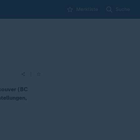
Merkliste
Suche
|
couver (BC
stellungen,