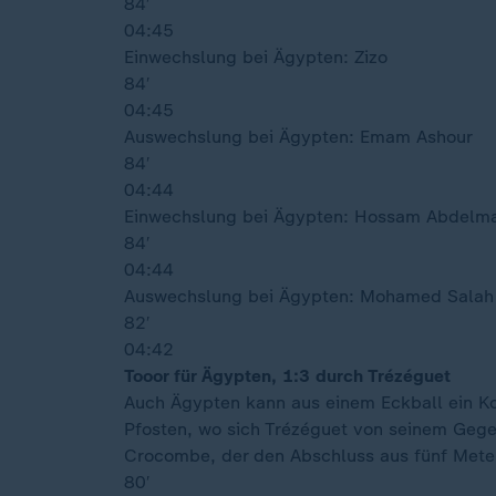
84′
04:45
Einwechslung bei Ägypten: Zizo
84′
04:45
Auswechslung bei Ägypten: Emam Ashour
84′
04:44
Einwechslung bei Ägypten: Hossam Abdelm
84′
04:44
Auswechslung bei Ägypten: Mohamed Salah
82′
04:42
Tooor für Ägypten, 1:3 durch Trézéguet
Auch Ägypten kann aus einem Eckball ein Ko
Pfosten, wo sich Trézéguet von seinem Gegen
Crocombe, der den Abschluss aus fünf Meter
80′