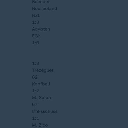
Beendet
Neuseeland
NZL
1:3
Ägypten
EGY
1:0
1:3
Trézéguet
82′
Kopfball
1:2
M. Salah
67′
Linksschuss
1:1
M. Zico