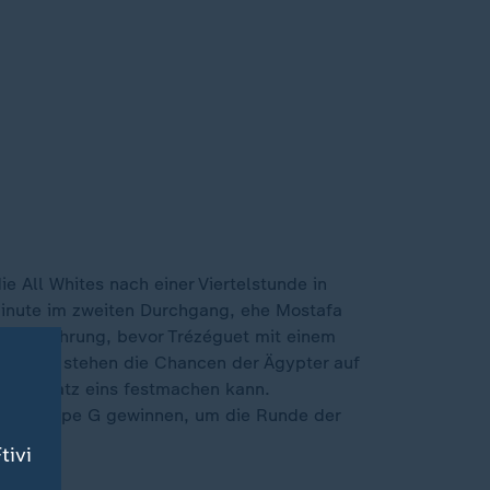
 All Whites nach einer Viertelstunde in
Minute im zweiten Durchgang, ehe Mostafa
n in Führung, bevor Trézéguet mit einem
 Dreier stehen die Chancen der Ägypter auf
Sieg Platz eins festmachen kann.
 der Gruppe G gewinnen, um die Runde der
tivi