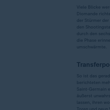
Viele Blicke wer
Diomande richten
der Stürmer der
den Shootingstar
durch den sechs
die Phase erinne
umschwärmte.
Transferp
So ist das gera
berichteten meh
Saint-Germain ei
äußerst unwahrs
lassen, ihren w
Toren und neun V