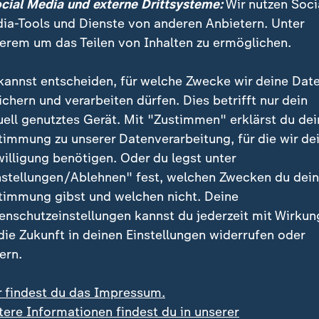
ocial Media und externe Drittsysteme:
Wir nutzen Soci
 fast jedem Szenario ablehnen.
ia-Tools und Dienste von anderen Anbietern. Unter
erem um das Teilen von Inhalten zu ermöglichen.
O Oliver Mintzlaff hatte schon vor zwei Monaten quas
verhängt. "Wenn ich Geschäftsführer Sport wäre, wür
kannst entscheiden, für welche Zwecke wir deine Dat
icht verkaufen. Egal, welcher Preis da aufgerufen wird
ichern und verarbeiten dürfen. Dies betrifft nur dein
uell genutztes Gerät. Mit "Zustimmen" erklärst du dei
timmung zu unserer Datenverarbeitung, für die wir de
willigung benötigen. Oder du legst unter
nstellungen/Ablehnen" fest, welchen Zwecken du dei
timmung gibst und welchen nicht. Deine
enschutzeinstellungen kannst du jederzeit mit Wirkun
 die Zukunft in deinen Einstellungen widerrufen oder
ern.
r findest du das Impressum.
tere Informationen findest du in unserer