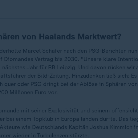
hären von Haalands Marktwert?
derholte Marcel Schäfer nach den PSG-Berichten nu
f Diomandes Vertrag bis 2030. "Unsere klare Intention
 nächstes Jahr für RB Leipzig. Und davon rücken wir a
ftsführer der Bild-Zeitung. Hinzudenken ließ sich: Es 
ich quer oder PSG dringt bei der Ablöse in Sphären vo
00 Millionen Euro vor.
iomande mit seiner Explosivität und seinem offensicht
er bei einem Topklub in Europa landen dürfte. Das lie
Akteure wie Deutschlands Kapitän Joshua Kimmich i
mer wieder in Turbulenzen stürzte.