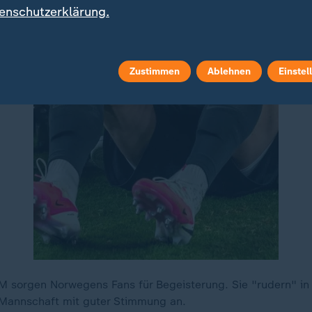
enschutzerklärung.
Zustimmen
Ablehnen
Einstel
M sorgen Norwegens Fans für Begeisterung. Sie "rudern" in
 Mannschaft mit guter Stimmung an.