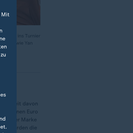
 Mit
n
nküste ins Turnier
ine
spieler wie Yan
ten
 zu
des
iste Zeit davon
 Millionen Euro
und
twert der Marke
et.
über würden die