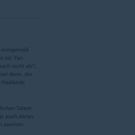
n sinngemäß
 ist: Yan
uch nicht ab",
sei denn, der
n Haalands
lichen Talent
gt auch daran,
m zweiten