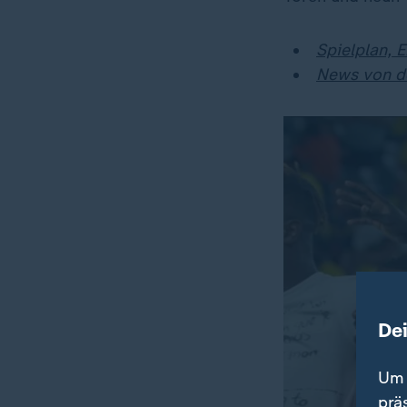
Spielplan, 
News von d
De
Um 
prä