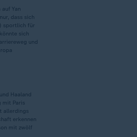
s auf Yan
nur, dass sich
sportlich für
 könnte sich
arriereweg und
uropa
 und Haaland
 mit Paris
t allerdings
chaft erkennen
son mit zwölf