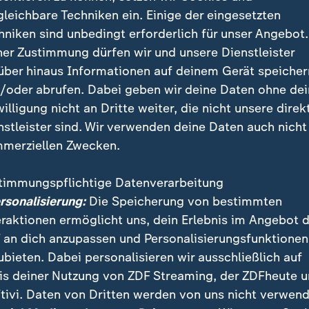
gleichbare Techniken ein. Einige der eingesetzten
hniken sind unbedingt erforderlich für unser Angebot.
ner Zustimmung dürfen wir und unsere Dienstleister
über hinaus Informationen auf deinem Gerät speicher
olg gegen Ecuador ist Deutschlands nächter Gegner Elfenbei
/oder abrufen. Dabei geben wir deine Daten ohne de
k und Robustheit zeichnen das Team aus. Und starke Einzel
willigung nicht an Dritte weiter, die nicht unsere direk
nstleister sind. Wir verwenden deine Daten auch nicht
merziellen Zwecken.
timmungspflichtige Datenverarbeitung
ersonalisierung:
Die Speicherung von bestimmten
 lehnt Verkauf ab
eraktionen ermöglicht uns, dein Erlebnis im Angebot 
 an dich anzupassen und Personalisierungsfunktionen
re hatte Diomande zuvor in den USA verbracht, die me
ubieten. Dabei personalisieren wir ausschließlich auf
er DME Academy, ehe er über Leganes in Spanien für 20
is deiner Nutzung von ZDF Streaming, der ZDFheute 
nach Leipzig fand. Inzwischen nähert sich sein Mark
tivi. Daten von Dritten werden von uns nicht verwend
en Euro. Doch selbst eine Ablösesumme deutlich dar