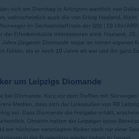
den sich am Dienstag in Arlington westlich von Dalla
, wahrscheinlich auch die von Erling Haaland. Nicht 
 Norweger im Sechzehntelfinale der
WM
(19 Uhr/ARD) 
 der Elfenbeinküste interessieren wird. Haaland, 25,
 Jahre jüngeren Diomande sogar an seinen eigenen K
rt fühlen, als er noch 19 Jahre alt war und ihn ganz E
oker um Leipzigs Diomande
de bei Diomande. Kurz vor dem Treffen mit Norwegen
rere Medien, dass sich der Linksaußen von RB Leipzig
nig sei. Dass Diomande die Freigabe erhält, erschein
cheinlich. Ohnehin hatten die Leipziger keine Bereits
ohl am höchsten veranlagten Kicker nach nur einer Sai
orlagen in der Bundesliga wieder ziehen zu lassen.