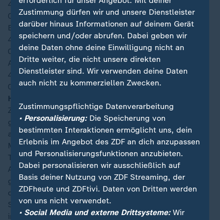
erforderlich für unser Angebot. Mit deiner
46′
Zustimmung dürfen wir und unsere Dienstleister
04:08
darüber hinaus Informationen auf deinem Gerät
Einwechslung bei Argentinien: Nahuel Molina
speichern und/oder abrufen. Dabei geben wir
46′
deine Daten ohne deine Einwilligung nicht an
04:08
Dritte weiter, die nicht unsere direkten
Auswechslung bei Argentinien: Gonzalo Montiel
Dienstleister sind. Wir verwenden deine Daten
45′
+5
auch nicht zu kommerziellen Zwecken.
03:55
Halbzeitfazit:
Zustimmungspflichtige Datenverarbeitung
Zur Pause führt Argentinien leicht verdient mit 1:0
• Personalisierung:
Die Speicherung von
gegen Algerien. Nach zwei Abseitstoren zu Beginn auf
bestimmten Interaktionen ermöglicht uns, dein
argentinischer und algerischer Seite, brachte Lionel
Erlebnis im Angebot des ZDF an dich anzupassen
Messi den Weltmeister nach einem leichten Patzer von
und Personalisierungsfunktionen anzubieten.
Torhüter Zidane mit 1:0 in Führung. Danach hatten die
Dabei personalisieren wir ausschließlich auf
Albiceleste etwas mehr vom Spiel, kamen aber kaum
Basis deiner Nutzung von ZDF Streaming, der
gefährlich vors Tor. In den letzten Minuten fanden
ZDFheute und ZDFtivi. Daten von Dritten werden
dann auch die Wüstenfüchse wieder etwas mehr ins
von uns nicht verwendet.
Spiel. Vor allem Chaïbi sorgte mit seinen Abschlüssen
• Social Media und externe Drittsysteme:
Wir
immer wieder für Gefahr. Kommen die Nordafrikaner in