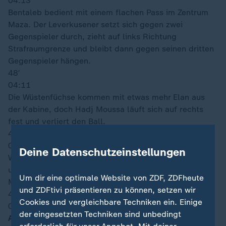
04:13
Bentaleb bedient mit einem flachen Pass im Zentrum
Maza. Der Leverkusener setzt sich gegen zwei
Gegenspieler durch, zieht auf links Richtung
Strafraumgrenze und bleibt dann gegen seinen dritten
Gegenspieler hängen.
48′
04:11
Die Wüstenfüchse kommen mit etwas mehr Elan aus
der Kabine, doch Hadj Moussa läuft sich auf rechts
fest und verliert den Ball.
46′
04:09
Deine Datenschutzeinstellungen
Weiter geht's! Algerien stößt an und kommt
unverändert aus der Kabine. Bei Argentinien ist nun
Um dir eine optimale Website von ZDF, ZDFheute
Molina für Montiel neu im Spiel.
und ZDFtivi präsentieren zu können, setzen wir
46′
Cookies und vergleichbare Techniken ein. Einige
04:08
der eingesetzten Techniken sind unbedingt
Anpfiff 2. Halbzeit