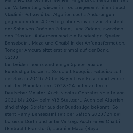
Martínez startet nach seinem Fingerbruch erstmals seit
der Vorbereitung wieder im Tor. Insgesamt nimmt auch
Vladimir Petković bei Algerien sechs Änderungen
gegenüber dem 4:0-Erfolg über Bolivien vor. So steht
der Sohn von Zinédine Zidane, Luca Zidane, zwischen
den Pfosten. Außerdem sind die Bundesliga-Spieler
Bensebaïni, Maza und Chaïbi in der Anfangsformation.
Torjäger Amoura sitzt erst einmal auf der Bank.
02:33
Bei beiden Teams sind einige Spieler aus der
Bundesliga bekannt. So spielt Exequiel Palacios seit
der Saison 2019/20 bei Bayer Leverkusen und wurde
mit den Rheinländern 2023/24 unter anderem
Deutscher Meister. Auch Nicolas Gonzalez spielte von
2021 bis 2024 beim VfB Stuttgart. Auch bei Algerien
sind einige Spieler aus der Bundesliga bekannt. So
steht Ramy Bensebaïni seit der Saison 2023/24 bei
Borussia Dortmund unter Vertrag. Auch Farès Chaïbi
(Eintracht Frankfurt), Ibrahim Maza (Bayer