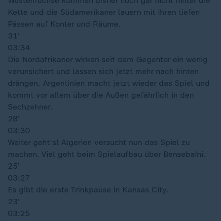
Wüstenfüchse kommen bisher noch gar nicht hinter die
Kette und die Südamerikaner lauern mit ihren tiefen
Pässen auf Konter und Räume.
31′
03:34
Die Nordafrikaner wirken seit dem Gegentor ein wenig
verunsichert und lassen sich jetzt mehr nach hinten
drängen. Argentinien macht jetzt wieder das Spiel und
kommt vor allem über die Außen gefährlich in den
Sechzehner.
28′
03:30
Weiter geht's! Algerien versucht nun das Spiel zu
machen. Viel geht beim Spielaufbau über Bensebaïni.
25′
03:27
Es gibt die erste Trinkpause in Kansas City.
23′
03:25