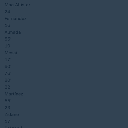
Mac Allister
24
Fernández
16
Almada
55′
10
Messi
17′
60′
76′
80′
22
Martínez
55′
23
Zidane
17