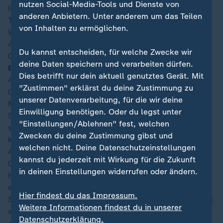
nutzen Social-Media-Tools und Dienste von
Halbzeit zwei noch zum Ausgleich oder startet der
anderen Anbietern. Unter anderem um das Teilen
Titelverteidiger mit einem Sieg in die
von Inhalten zu ermöglichen.
Weltmeisterschaft 2026?
45′
+5
Du kannst entscheiden, für welche Zwecke wir
03:52
deine Daten speichern und verarbeiten dürfen.
Ende 1. Halbzeit
Dies betrifft nur dein aktuell genutztes Gerät. Mit
45′
+5
"Zustimmen" erklärst du deine Zustimmung zu
03:52
unserer Datenverarbeitung, für die wir deine
Messi bringt noch einmal einen Freistoß von der linken
Einwilligung benötigen. Oder du legst unter
Seite scharf und hoch an den ersten Pfosten. Dort
"Einstellungen/Ablehnen" fest, welchen
schraubt sich Mac Allister hoch und nickt das Leder
Zwecken du deine Zustimmung gibst und
knapp links am Tor vorbei.
welchen nicht. Deine Datenschutzeinstellungen
45′
+4
kannst du jederzeit mit Wirkung für die Zukunft
03:52
in deinen Einstellungen widerrufen oder ändern.
Hadj Moussa bekommt auf rechts mal an den Ball und
schießt aus rund 17 Metern einfach mal mit rechts ab.
Hier findest du das Impressum.
Sein Schuss wird noch abgefälscht, komt aber so nicht
Weitere Informationen findest du in unserer
wirklich gefährlich vors Tor und Emiliano Martínez ist
Datenschutzerklärung.