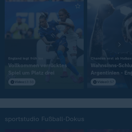
:
England legt früh los
Chancen erst ab Halbzei
Vollkommen verrücktes
Wahnsinns-Schlu
Spiel um Platz drei
Argentinien - En
Video
13:33
Video
9:57
sportstudio Fußball-Dokus