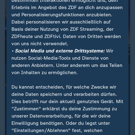
bestimmten Interaktionen ermöglicht uns, dein
Erlebnis im Angebot des ZDF an dich anzupassen
und Personalisierungsfunktionen anzubieten.
Dabei personalisieren wir ausschließlich auf
Basis deiner Nutzung von ZDF Streaming, der
ZDFheute und ZDFtivi. Daten von Dritten werden
von uns nicht verwendet.
• Social Media und externe Drittsysteme:
Wir
nutzen Social-Media-Tools und Dienste von
anderen Anbietern. Unter anderem um das Teilen
:
ZDFsportstudio Update
von Inhalten zu ermöglichen.
Dein Newsletter zur Fußball-WM 2026
Alle Highlights der WM-Spiele aus der Nacht, Updates
Du kannst entscheiden, für welche Zwecke wir
zum DFB-Team und die wichtigsten Nachrichten zur
deine Daten speichern und verarbeiten dürfen.
Fußball-WM 2026 – kompakt und aktuell. Jetzt
Dies betrifft nur dein aktuell genutztes Gerät. Mit
abonnieren!
"Zustimmen" erklärst du deine Zustimmung zu
unserer Datenverarbeitung, für die wir deine
Einwilligung benötigen. Oder du legst unter
Newsletter abonnieren
"Einstellungen/Ablehnen" fest, welchen
Mit dem Abonnieren-Button akzeptieren Sie unsere