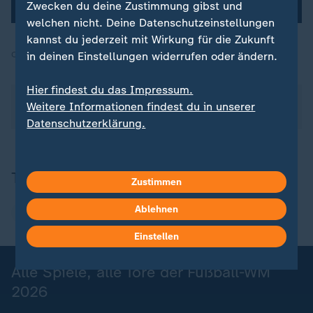
Zwecken du deine Zustimmung gibst und
Nutzungsbedingungen.
welchen nicht. Deine Datenschutzeinstellungen
kannst du jederzeit mit Wirkung für die Zukunft
Quelle:
in deinen Einstellungen widerrufen oder ändern.
dpa, SID
Hier findest du das Impressum.
Über die Fußball-WM berichtet das ZDF seit dem
Weitere Informationen findest du in unserer
01.06.2026 täglich in verschiedenen Sendungen.
Datenschutzerklärung.
Thema
Zustimmen
Ablehnen
Fußball-WM
Einstellen
Alle Spiele, alle Tore der Fußball-WM
2026