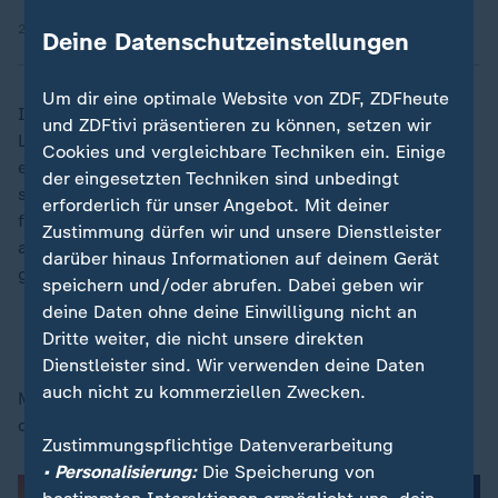
28.06.2026 | 8:01 min
Deine Datenschutzeinstellungen
Um dir eine optimale Website von ZDF, ZDFheute
In Dallas trafen Giovani Lo Celso (19.) per Freistoß,
und ZDFtivi präsentieren zu können, setzen wir
Lautaro Martínez (31., Foulelfmeter) und der
Cookies und vergleichbare Techniken ein. Einige
eingewechselte Messi (80.) für die Albiceleste, die
der eingesetzten Techniken sind unbedingt
schon vor Anpfiff als Gewinner der Gruppe J
erforderlich für unser Angebot. Mit deiner
festgestanden hatte. Messi hat damit in sieben
Zustimmung dürfen wir und unsere Dienstleister
aufeinanderfolgenden WM-Spielen mindestens einmal
darüber hinaus Informationen auf deinem Gerät
getroffen - was vor ihm noch keiner geschafft hat.
speichern und/oder abrufen. Dabei geben wir
deine Daten ohne deine Einwilligung nicht an
Jordanien gegen Argentinien in der Statistik
Dritte weiter, die nicht unsere direkten
Dienstleister sind. Wir verwenden deine Daten
auch nicht zu kommerziellen Zwecken.
Musa Al-Taamari (55.) ließ Jordanien jubeln, für das
die erste WM dennoch endete.
Zustimmungspflichtige Datenverarbeitung
• Personalisierung:
Die Speicherung von