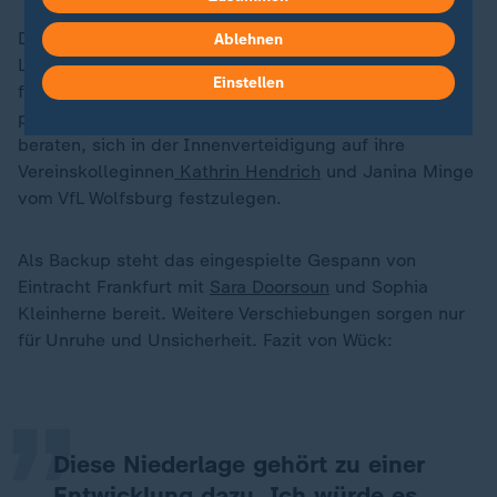
Die erneut als Innenverteidigerin eingesetzte Sarai
Ablehnen
Linder leistete sich einen fatalen Ballverlust vor dem
Einstellen
frühen 0:1. "Der Fehler darf auf diesem Niveau nicht
passieren", kritisierte Wück. Der 51-Jährige wäre gut
beraten, sich in der Innenverteidigung auf ihre
Vereinskolleginnen
Kathrin Hendrich
und Janina Minge
vom VfL Wolfsburg festzulegen.
Als Backup steht das eingespielte Gespann von
Eintracht Frankfurt mit
Sara Doorsoun
und Sophia
„
Kleinherne bereit. Weitere Verschiebungen sorgen nur
für Unruhe und Unsicherheit. Fazit von Wück:
Diese Niederlage gehört zu einer
Entwicklung dazu. Ich würde es