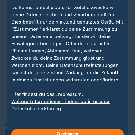
Du kannst entscheiden, für welche Zwecke wir
deine Daten speichern und verarbeiten dürfen.
Dies betrifft nur dein aktuell genutztes Gerät. Mit
"Zustimmen" erklärst du deine Zustimmung zu
unserer Datenverarbeitung, für die wir deine
Einwilligung benötigen. Oder du legst unter
Nach 1989 und 2001
"Einstellungen/Ablehnen" fest, welchen
DFB bewirbt sich um Frauenfußball-
:
Zwecken du deine Zustimmung gibst und
EM 2029
welchen nicht. Deine Datenschutzeinstellungen
kannst du jederzeit mit Wirkung für die Zukunft
Der Deutsche Fußball-Bund bewirbt sich um die
in deinen Einstellungen widerrufen oder ändern.
Ausrichtung der Frauenfußball-EM 2029. Auch
Dänemark und Schweden wollen die EM
Hier findest du das Impressum.
gemeinsam ausrichten.
Weitere Informationen findest du in unserer
Datenschutzerklärung.
4. Keine Notlösung mehr für die
Innenverteidigung
Zustimmen