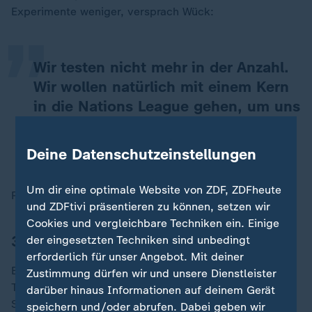
„
Experimente weniger, versprach Wück:
Wir testen nicht mehr in der Anzahl.
Wir wollen natürlich mit einem Kern
in die Nations League gehen, um uns
da einzuspielen.
Deine Datenschutzeinstellungen
Christian Wück, Frauenfußball-Bundestrainer
Um dir eine optimale Website von ZDF, ZDFheute
Richtig so.
und ZDFtivi präsentieren zu können, setzen wir
Cookies und vergleichbare Techniken ein. Einige
3. Es braucht eine feste Nummer eins
der eingesetzten Techniken sind unbedingt
erforderlich für unser Angebot. Mit deiner
Es ist ja ehrenwert, dass nacheinander die
Zustimmung dürfen wir und unsere Dienstleister
Torhüterinnen Ann-Katrin Berger (NJ/NY Gotham FC),
darüber hinaus Informationen auf deinem Gerät
Stina Johannes (Eintracht Frankfurt), Sophia Winkler
speichern und/oder abrufen. Dabei geben wir