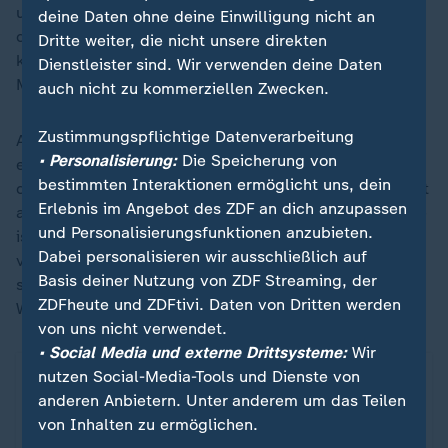
und Ena Mahmutovic (FC Bayern) vorgespielt haben,
deine Daten ohne deine Einwilligung nicht an
doch gab es in drei der vier Länderspielen je einen
Dritte weiter, die nicht unsere direkten
krassen Torwartfehler. Jetzt leistete sich Debütantin
Dienstleister sind. Wir verwenden deine Daten
Mahmutovic einen folgenschweren Fauxpas.
auch nicht zu kommerziellen Zwecken.
Zustimmungspflichtige Datenverarbeitung
Auch wenn die 20-Jährige Trost von allen Seiten
• Personalisierung:
Die Speicherung von
empfing: Das EM-Casting führt auf dieser Position in
bestimmten Interaktionen ermöglicht uns, dein
die Sackgasse, schließlich hat Berger bei Olympia fast
Erlebnis im Angebot des ZDF an dich anzupassen
allein die Bronzemedaille festgehalten. Die 34-Jährige
und Personalisierungsfunktionen anzubieten.
ist "Deutschlands Fußballerin des Jahres" und
Dabei personalisieren wir ausschließlich auf
verdient das volle Vertrauen
für die EM 2025
, zumal
Basis deiner Nutzung von ZDF Streaming, der
sie nach zwei Krebserkrankungen über enormen
ZDFheute und ZDFtivi. Daten von Dritten werden
Widerstandsgeist verfügt.
von uns nicht verwendet.
• Social Media und externe Drittsysteme:
Wir
nutzen Social-Media-Tools und Dienste von
anderen Anbietern. Unter anderem um das Teilen
von Inhalten zu ermöglichen.