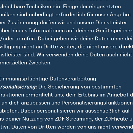
gleichbare Techniken ein. Einige der eingesetzten
hniken sind unbedingt erforderlich für unser Angebot.
ner Zustimmung dürfen wir und unsere Dienstleister
über hinaus Informationen auf deinem Gerät speicher
/oder abrufen. Dabei geben wir deine Daten ohne de
willigung nicht an Dritte weiter, die nicht unsere direk
chen hat das Finale des DFB-Pokals gegen den VfB Stuttga
nstleister sind. Wir verwenden deine Daten auch nicht
Kane avancierte durch seinen Dreierpack zum Matchwinner.
merziellen Zwecken.
timmungspflichtige Datenverarbeitung
ersonalisierung:
Die Speicherung von bestimmten
eraktionen ermöglicht uns, dein Erlebnis im Angebot 
n und auf Plakaten wurde der Dachverband in den er
 an dich anzupassen und Personalisierungsfunktionen
bzeit des Endspiels im Berliner Olympiastadion verun
ubieten. Dabei personalisieren wir ausschließlich auf
ffensichtlich konzertierten Aktion zündeten beide Fa
is deiner Nutzung von ZDF Streaming, der ZDFheute 
 sorgten dadurch unmittelbar nach dem ersten von dr
tivi. Daten von Dritten werden von uns nicht verwend
rry Kane für eine Spielunterbrechung durch Referee 