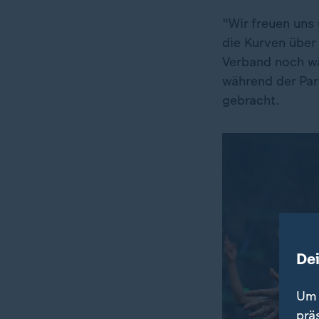
"Wir freuen uns 
die Kurven über
Verband noch wä
während der Par
gebracht.
De
Um 
prä