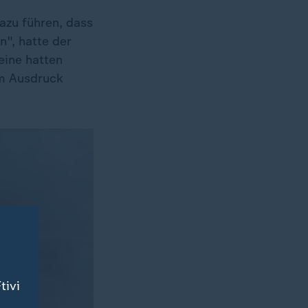
dazu führen, dass
", hatte der
eine hatten
um Ausdruck
tivi