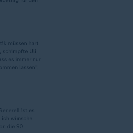
elbetrag für den
itik müssen hart
 schimpfte Uli
ass es immer nur
 kommen lassen",
enerell ist es
h, ich wünsche
hon die 90