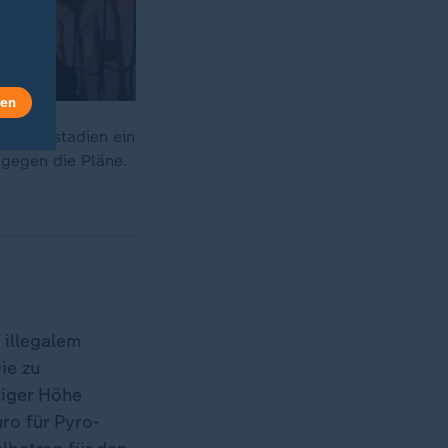
len
Fußballstadien ein
gegen die Pläne.
 illegalem
ie zu
liger Höhe
ro für Pyro-