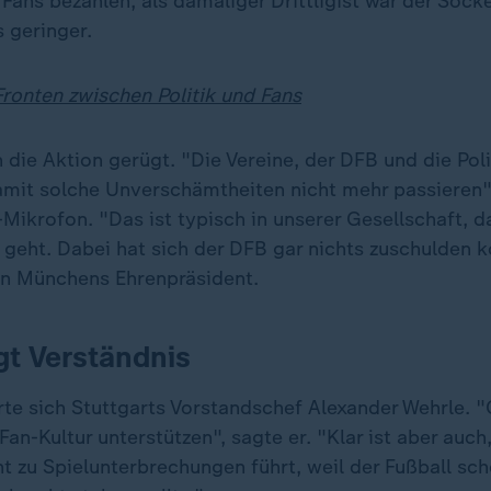
Fans bezahlen, als damaliger Drittligist war der Sock
s geringer.
Fronten zwischen Politik und Fans
 die Aktion gerügt. "Die Vereine, der DFB und die Pol
amit solche Unverschämtheiten nicht mehr passieren",
ikrofon. "Das ist typisch in unserer Gesellschaft, d
g geht. Dabei hat sich der DFB gar nichts zuschulden
ern Münchens Ehrenpräsident.
gt Verständnis
te sich Stuttgarts Vorstandschef Alexander Wehrle. "G
 Fan-Kultur unterstützen", sagte er. "Klar ist aber auc
ht zu Spielunterbrechungen führt, weil der Fußball sc