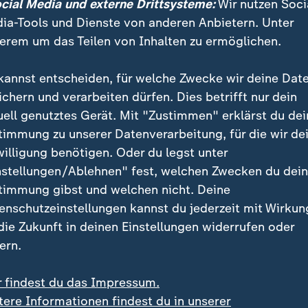
ocial Media und externe Drittsysteme:
Wir nutzen Soci
ia-Tools und Dienste von anderen Anbietern. Unter
e dürfte nun zusätzlich strafverschärfend für die Ve
erem um das Teilen von Inhalten zu ermöglichen.
inie für die Arbeit des DFB-Kontrollausschusses" erhö
 einer Unterbrechung zwischen einer und fünf Minuten
kannst entscheiden, für welche Zwecke wir deine Dat
ichern und verarbeiten dürfen. Dies betrifft nur dein
uell genutztes Gerät. Mit "Zustimmen" erklärst du dei
timmung zu unserer Datenverarbeitung, für die wir de
willigung benötigen. Oder du legst unter
nstellungen/Ablehnen" fest, welchen Zwecken du dei
timmung gibst und welchen nicht. Deine
enschutzeinstellungen kannst du jederzeit mit Wirkun
 die Zukunft in deinen Einstellungen widerrufen oder
ern.
r findest du das Impressum.
tere Informationen findest du in unserer