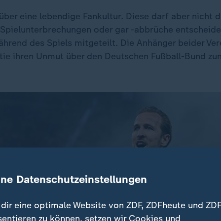
über eine lebendige Fankultur. Diese darf aber nicht 
 Spielunterbrechungen oder gar -abbrüche entscheiden
hrend des Spiels mitgeteilt. Die Anhänger beider Ver
tie ihren Unmut über den Deutschen Fußball-Bund z
ine Datenschutzeinstellungen
dir eine optimale Website von ZDF, ZDFheute und ZDF
sentieren zu können, setzen wir Cookies und