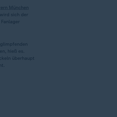
yern München
wird sich der
 Fanlager
unglimpfenden
n, hieß es.
ckeln überhaupt
ht.