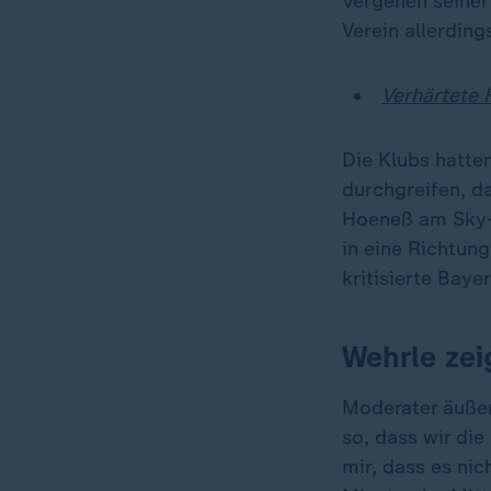
Vergehen seiner 
Verein allerding
Verhärtete 
Die Klubs hatten
durchgreifen, d
Hoeneß am Sky-M
in eine Richtun
kritisierte Bay
Wehrle zei
Moderater äußer
so, dass wir die
mir, dass es nic