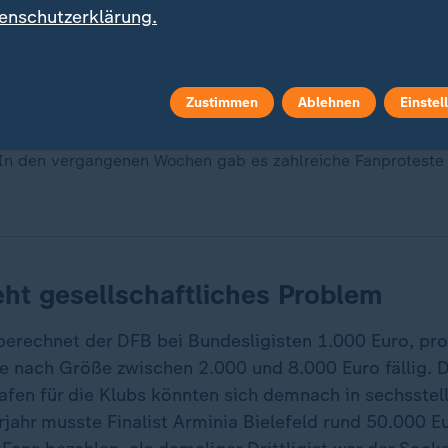
enschutzerklärung.
Zustimmen
Ablehnen
Einstel
sterkonferenz in Bremen sind die Sicherheitsmaßnahmen in 
In den vergangenen Wochen gab es zahlreiche Fanproteste 
ht gesellschaftliches Problem
berechnet der DFB bei Bundesligisten 1.000 Euro, pro
e nach Größe zwischen 2.000 und 8.000 Euro fällig. D
afen für die Klubs könnten sich demnach in sechsstel
jahr musste Finalist Arminia Bielefeld rund 50.000 Eu