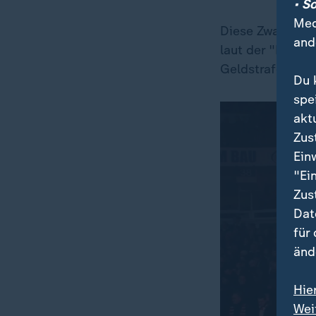
• S
Med
Diese Zwangspaus
and
laut der "Richtl
Geldstrafen bei
Du 
spe
akt
Zus
Ein
"Ei
Zus
Dat
für
änd
Hie
Wei