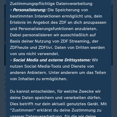
Zustimmungspflichtige Datenverarbeitung
• Personalisierung:
Die Speicherung von
bestimmten Interaktionen ermöglicht uns, dein
Erlebnis im Angebot des ZDF an dich anzupassen
und Personalisierungsfunktionen anzubieten.
Dabei personalisieren wir ausschließlich auf
Basis deiner Nutzung von ZDF Streaming, der
ZDFheute und ZDFtivi. Daten von Dritten werden
von uns nicht verwendet.
• Social Media und externe Drittsysteme:
Wir
nutzen Social-Media-Tools und Dienste von
anderen Anbietern. Unter anderem um das Teilen
In der Debatte um die Sicherheit in deutschen Fußballstadien
von Inhalten zu ermöglichen.
verschärfen die Innenminister den Ton. Die Statistiken sagen
etwas anderes aus. Auch Fanorganisationen widersprechen
deutlich.
Du kannst entscheiden, für welche Zwecke wir
deine Daten speichern und verarbeiten dürfen.
20.03.2026 | 2:32 min
Dies betrifft nur dein aktuell genutztes Gerät. Mit
"Zustimmen" erklärst du deine Zustimmung zu
unserer Datenverarbeitung, für die wir deine