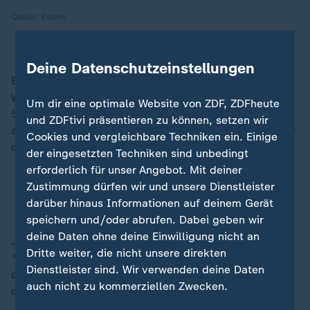
Quelle: Eibner
Deine Datenschutzeinstellungen
Ein riesiges Banner mit einem durchgestrichenen DFB-
Wappen wanderte zuvor einmal um den Unterring des
Um dir eine optimale Website von ZDF, ZDFheute
Stadions. Weitere Spruchbänder richteten sich unter
und ZDFtivi präsentieren zu können, setzen wir
anderem gegen die Ticketpreise beim Pokalfinale oder
Cookies und vergleichbare Techniken ein. Einige
die Innenministerkonferenz.
der eingesetzten Techniken sind unbedingt
erforderlich für unser Angebot. Mit deiner
Hoeneß: "Haben 60 Minuten ein tolles Spiel
Zustimmung dürfen wir und unsere Dienstleister
gemacht"
darüber hinaus Informationen auf deinem Gerät
speichern und/oder abrufen. Dabei geben wir
deine Daten ohne deine Einwilligung nicht an
Jeweils ein Banner in beiden Kurven mit der Aufschrift:
Dritte weiter, die nicht unsere direkten
"Große Rivalen sind sich einig", machte deutlich, dass
Dienstleister sind. Wir verwenden deine Daten
die Aktion zwischen den Ultras beider Klubs
auch nicht zu kommerziellen Zwecken.
offensichtlich abgestimmt war.