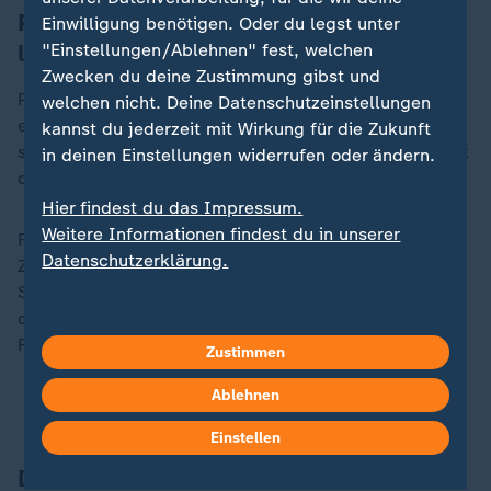
Pläne der Innenminister sorgen schon
Einwilligung benötigen. Oder du legst unter
länger für Protest
"Einstellungen/Ablehnen" fest, welchen
Zwecken du deine Zustimmung gibst und
Pläne der Innenminister der Länder etwa in Bezug auf
welchen nicht. Deine Datenschutzeinstellungen
eine Verschärfung der Stadionverbotsrichtlinien hatten
kannst du jederzeit mit Wirkung für die Zukunft
schon in der abgelaufenen Saison für massiven Protest
in deinen Einstellungen widerrufen oder ändern.
der organisierten Fanszenen gesorgt.
Hier findest du das Impressum.
Weitere Informationen findest du in unserer
Fanvertreter werfen den Politikern in diesem
Datenschutzerklärung.
Zusammenhang Populismus vor und verweisen auf
Statistiken, die belegten, dass der Stadionbesuch in
den Bundesligen sicher sei. Auch auf aus Sicht der
Fanvertreter überzogene Polizeieinsätze wird kritisiert.
Zustimmen
Ablehnen
Verhärtete Fronten zwischen Politik und Fans
Einstellen
DFB will Vorkommnisse aufarbeiten