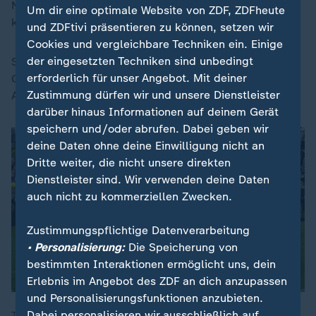
Nationaltorhüter Oliver Baumann quer und Guirassy
Um dir eine optimale Website von ZDF, ZDFheute
konnte ohne Mühe einschieben.
und ZDFtivi präsentieren zu können, setzen wir
Cookies und vergleichbare Techniken ein. Einige
der eingesetzten Techniken sind unbedingt
Sekunden später verpassten Guirassy und Jamie
erforderlich für unser Angebot. Mit deiner
Gittens nach einem Missverständnis von Baumann und
Zustimmung dürfen wir und unsere Dienstleister
Arthur Chaves den Doppelschlag.
darüber hinaus Informationen auf deinem Gerät
speichern und/oder abrufen. Dabei geben wir
deine Daten ohne deine Einwilligung nicht an
Dritte weiter, die nicht unsere direkten
Dienstleister sind. Wir verwenden deine Daten
auch nicht zu kommerziellen Zwecken.
Zustimmungspflichtige Datenverarbeitung
• Personalisierung:
Die Speicherung von
bestimmten Interaktionen ermöglicht uns, dein
Erlebnis im Angebot des ZDF an dich anzupassen
und Personalisierungsfunktionen anzubieten.
Dabei personalisieren wir ausschließlich auf
Tabellenführer FC Bayern hat sich gegen Borussia Dortmund