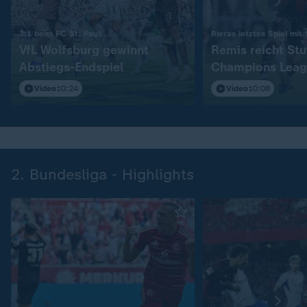
:
3:1 beim FC St. Pauli
Rieras letztes Spiel mit
VfL Wolfsburg gewinnt
Remis reicht Stu
Abstiegs-Endspiel
Champions Leag
Video
10:24
Video
10:08
2. Bundesliga - Highlights