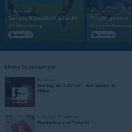
:
:
2. Bundesliga
2. Bundesliga
Fortuna Düsseldorf schockt
"Club" gewinnt
SV Elversberg
Freundschaftssp
S04
Video
6:37
Video
9:04
Mehr Bundesliga
:
Bundesliga
Montag ab 0.00 Uhr: Alle Spiele im
Video
:
Bundesliga im Liveticker
Ergebnisse und Tabelle