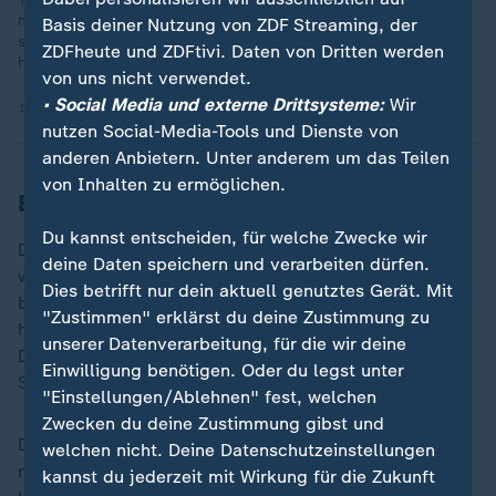
mit einem Remis begnügen müssen. Am Ende einer
Basis deiner Nutzung von ZDF Streaming, der
spannenden Partie mit vielen Torchancen auf beiden Seiten
ZDFheute und ZDFtivi. Daten von Dritten werden
hieß es 2:2.
von uns nicht verwendet.
• Social Media und externe Drittsysteme:
Wir
14.04.2025 | 12:21 min
nutzen Social-Media-Tools und Dienste von
anderen Anbietern. Unter anderem um das Teilen
von Inhalten zu ermöglichen.
BVB verschießt Elfmeter
Du kannst entscheiden, für welche Zwecke wir
Die Hoffenheimer luden die Kovac-Elf nun immer
deine Daten speichern und verarbeiten dürfen.
wieder mit haarsträubenden Fehlern ein. Leo Östigard
Dies betrifft nur dein aktuell genutztes Gerät. Mit
brachte Gittens ungeschickt zu Fall, doch Baumann
"Zustimmen" erklärst du deine Zustimmung zu
hielt den schwachen Elfmeter von Guirassy sogar fest.
unserer Datenverarbeitung, für die wir deine
Dies gab den Kraichgauern Auftrieb, fortan ging im
Einwilligung benötigen. Oder du legst unter
Spiel nach vorne deutlich mehr.
"Einstellungen/Ablehnen" fest, welchen
Zwecken du deine Zustimmung gibst und
Die beste Chance vergab Startelfrückkehrer Hlozek
welchen nicht. Deine Datenschutzeinstellungen
nach Querpass des agilen Bazoumana Touré zu
kannst du jederzeit mit Wirkung für die Zukunft