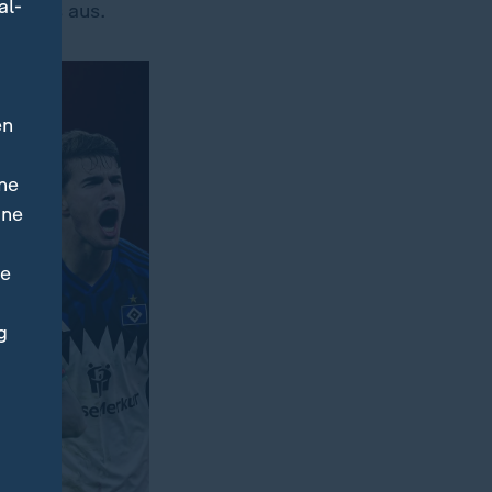
al-
Wetters aus.
en
ne
ine
ne
g