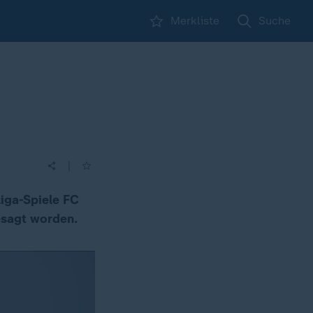
Merkliste
Suche
|
iga-Spiele FC
esagt worden.