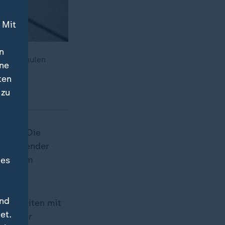
 Mit
n
sten Schulen
ine
hränkt.
ten
 zu
ellen. Die
 anhaltender
artie im
des
und
ierigkeiten mit
et.
ise. Der