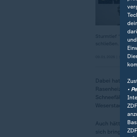
ver
Tec
dei
dar
Sturmtief "Elli" 
und
schließen. Im Nor
Ein
Die
09.01.2026 | 1:38 min
kom
Dabei hatten di
Zus
Rasenheizung li
• P
Schneefälle ware
Int
Weserstadion wi
ZDF
anz
Bas
Auch hätte für 
ZDF
sich bringen kön