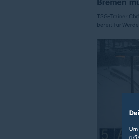
Bremen mü
TSG-Trainer Chr
bereit für Werde
De
Um 
prä