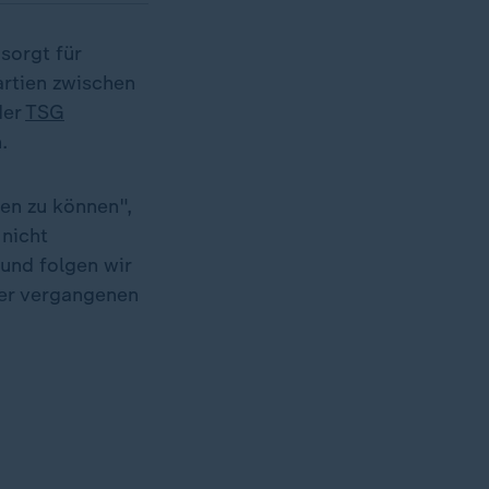
sorgt für
artien zwischen
der
TSG
.
en zu können",
 nicht
und folgen wir
der vergangenen