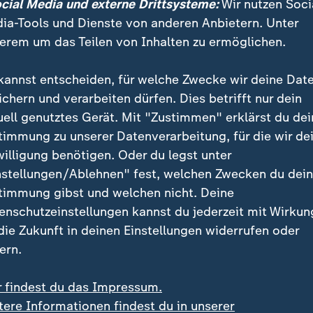
ocial Media und externe Drittsysteme:
Wir nutzen Soci
massiv gestört, vielerorts fiel die Schule wegen des 
ia-Tools und Dienste von anderen Anbietern. Unter
erem um das Teilen von Inhalten zu ermöglichen.
kannst entscheiden, für welche Zwecke wir deine Dat
ichern und verarbeiten dürfen. Dies betrifft nur dein
uell genutztes Gerät. Mit "Zustimmen" erklärst du dei
timmung zu unserer Datenverarbeitung, für die wir de
willigung benötigen. Oder du legst unter
nstellungen/Ablehnen" fest, welchen Zwecken du dei
timmung gibst und welchen nicht. Deine
enschutzeinstellungen kannst du jederzeit mit Wirkun
 die Zukunft in deinen Einstellungen widerrufen oder
ern.
r findest du das Impressum.
tere Informationen findest du in unserer