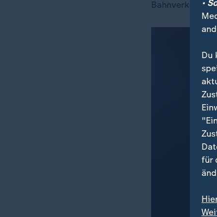
• S
Bahnverkehr ist 
Med
and
Du 
spe
akt
Zus
Ein
"Ei
Zus
Dat
für
änd
Hie
Wei