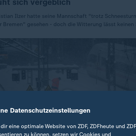
ht sich vergeblich
istian Ilzer hatte seine Mannschaft "trotz Schneestur
r Bremen" gesehen - doch die Witterung lässt keinen 
ine Datenschutzeinstellungen
dir eine optimale Website von ZDF, ZDFheute und ZDF
sentieren zu können, setzen wir Cookies und