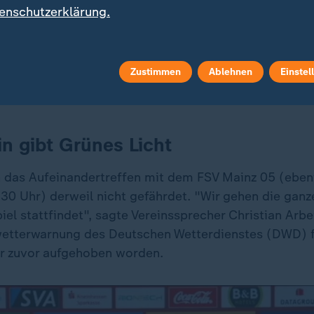
enschutzerklärung.
Martin Terrier: Diese Tore aus den ersten 15 Spieltagen der 
n Sie gesehen haben.
Zustimmen
Ablehnen
Einstel
in gibt Grünes Licht
h das Aufeinandertreffen mit dem FSV Mainz 05 (eben
0 Uhr) derweil nicht gefährdet. "Wir gehen die ganz
iel stattfindet", sagte Vereinssprecher Christian Arb
wetterwarnung des Deutschen Wetterdienstes (DWD) f
r zuvor aufgehoben worden.