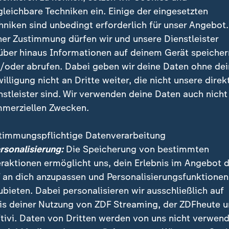
gleichbare Techniken ein. Einige der eingesetzten
hniken sind unbedingt erforderlich für unser Angebot.
ner Zustimmung dürfen wir und unsere Dienstleister
über hinaus Informationen auf deinem Gerät speicher
bringt Schnee und Glatteis nach Deutschland. Vielerorts mus
/oder abrufen. Dabei geben wir deine Daten ohne de
den und Osten ist der Bahnverkehr teilweise massiv eingesc
willigung nicht an Dritte weiter, die nicht unsere direk
nstleister sind. Wir verwenden deine Daten auch nicht
merziellen Zwecken.
e Bremer alles versucht, um faire Bedingungen herzust
timmungspflichtige Datenverarbeitung
ef, die Räumdienste arbeiteten auf Hochtouren. Trotz
ersonalisierung:
Die Speicherung von bestimmten
n die Verantwortlichen lange optimistisch, dass die P
eraktionen ermöglicht uns, dein Erlebnis im Angebot 
e geplant stattfinden kann - vergeblich.
 an dich anzupassen und Personalisierungsfunktionen
ubieten. Dabei personalisieren wir ausschließlich auf
is deiner Nutzung von ZDF Streaming, der ZDFheute 
die Fans die Anfahrt quer durchs Land erhebliche Schw
tivi. Daten von Dritten werden von uns nicht verwend
nen. Alle Heimteams rieten zu einer frühzeitigen Anre