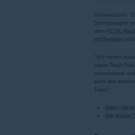
Schneesturm "El
Spielabsagen im
dem
FC St. Paul
Hoffenheim
sind
"Wir haben alle
sagte Pauli-Präs
ausreichend und
auch den behörd
Tage."
Bahn: Fernv
Die eisige "