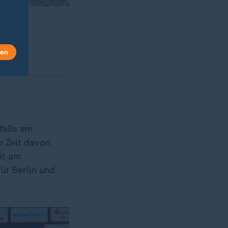
Fußball-
len
falls am
e Zeit davon
eit am
ür Berlin und