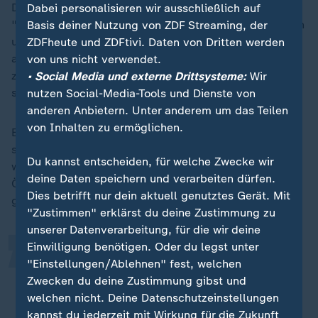
Der AfD-Abgeordnete Gerold Otten etwa kritisiert eine
Dabei personalisieren wir ausschließlich auf
"fortschreitende Normalisierung des radikalen Islam in
Basis deiner Nutzung von ZDF Streaming, der
unserem Land". Er nimmt dem Auswärtigen Amt nicht
ZDFheute und ZDFtivi. Daten von Dritten werden
ab, von den möglichen Plänen Kabuls keine Kenntnis
von uns nicht verwendet.
zu haben und spricht von einem "diplomatischen und
• Social Media und externe Drittsysteme:
Wir
sicherheitspolitischen Armutszeugnis".
nutzen Social-Media-Tools und Dienste von
anderen Anbietern. Unter anderem um das Teilen
von Inhalten zu ermöglichen.
Es wäre eine "politische und moralische Schande",
sollte tatsächlich die Fahne der Taliban über Berlin
„
Du kannst entscheiden, für welche Zwecke wir
wehen, sagt auch die Linken-Abgeordnete Cansu
deine Daten speichern und verarbeiten dürfen.
Özdemir. Jahrelang habe sich Deutschland am Krieg
Dies betrifft nur dein aktuell genutztes Gerät. Mit
gegen die Taliban in Afghanistan beteiligt.
"Zustimmen" erklärst du deine Zustimmung zu
unserer Datenverarbeitung, für die wir deine
Einwilligung benötigen. Oder du legst unter
Und nun ist die Bundesregierung
"Einstellungen/Ablehnen" fest, welchen
bereit, genau diese Islamisten zu
Zwecken du deine Zustimmung gibst und
normalisieren - nur um
welchen nicht. Deine Datenschutzeinstellungen
Abschiebungen zu ermöglichen.
kannst du jederzeit mit Wirkung für die Zukunft