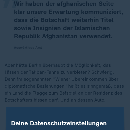
Wir haben der afghanischen Seite
klar unsere Erwartung kommuniziert,
dass die Botschaft weiterhin Titel
sowie Insignien der Islamischen
Republik Afghanistan verwendet.
Auswärtiges Amt
Aber hätte Berlin überhaupt die Möglichkeit, das
Hissen der Taliban-Fahne zu verbieten? Schwierig.
Denn im sogenannten "Wiener Übereinkommen über
diplomatische Beziehungen" heißt es sinngemäß, dass
ein Land die Flagge zum Beispiel an der Residenz des
Botschafters hissen darf. Und an dessen Auto.
Deine Datenschutzeinstellungen