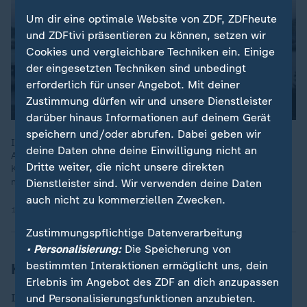
Um dir eine optimale Website von ZDF, ZDFheute
und ZDFtivi präsentieren zu können, setzen wir
Cookies und vergleichbare Techniken ein. Einige
der eingesetzten Techniken sind unbedingt
erforderlich für unser Angebot. Mit deiner
Zustimmung dürfen wir und unsere Dienstleister
darüber hinaus Informationen auf deinem Gerät
speichern und/oder abrufen. Dabei geben wir
In der Debatte um Abschiebungen nach Afghanistan sagt der
deine Daten ohne deine Einwilligung nicht an
Außenminister im ZDF: "Wir führen Gespräche in Doha, also in
Dritte weiter, die nicht unsere direkten
Katar", so Wadephul, "und anderswo zum jetzigen Zeitpunkt
nicht".
Dienstleister sind. Wir verwenden deine Daten
auch nicht zu kommerziellen Zwecken.
14.09.2025 | 7:49 min
Zustimmungspflichtige Datenverarbeitung
• Personalisierung:
Die Speicherung von
bestimmten Interaktionen ermöglicht uns, dein
Kritik von AfD und Linkspartei
Erlebnis im Angebot des ZDF an dich anzupassen
Inzwischen hat die Diskussion den
Bundestag
erreicht.
und Personalisierungsfunktionen anzubieten.