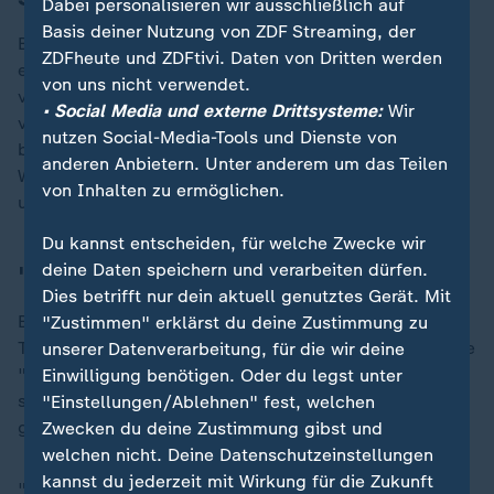
Dabei personalisieren wir ausschließlich auf
Basis deiner Nutzung von ZDF Streaming, der
Bei ihrem Treffen legten sich die Minister darauf fest,
ZDFheute und ZDFtivi. Daten von Dritten werden
entschieden gegen Schmuggler und Schleuser
von uns nicht verwendet.
vorzugehen. Dafür sollen etwa illegale Geldströme
• Social Media und externe Drittsysteme:
Wir
verstärkt nachverfolgt und Vermögenswerte
nutzen Social-Media-Tools und Dienste von
beschlagnahmt werden. Außerdem betonten sie die
anderen Anbietern. Unter anderem um das Teilen
Wichtigkeit gemeinsamer internationaler Ermittlungen,
von Inhalten zu ermöglichen.
um kriminelle Netzwerke zu zerschlagen.
Du kannst entscheiden, für welche Zwecke wir
deine Daten speichern und verarbeiten dürfen.
"Rückführungszentren" in Drittstaaten
Dies betrifft nur dein aktuell genutztes Gerät. Mit
Beim Thema Rückführungen wollen die Innenminister
"Zustimmen" erklärst du deine Zustimmung zu
Tempo machen. Eine Maßnahme dafür sind sogenannte
unserer Datenverarbeitung, für die wir deine
"Rückführungszentren": Abgelehnte Asylbewerber
Einwilligung benötigen. Oder du legst unter
sollen künftig in sichere Zentren außerhalb der EU
"Einstellungen/Ablehnen" fest, welchen
gebracht werden.
Zwecken du deine Zustimmung gibst und
welchen nicht. Deine Datenschutzeinstellungen
kannst du jederzeit mit Wirkung für die Zukunft
"Auch Rückführungen nach Afghanistan und Syrien