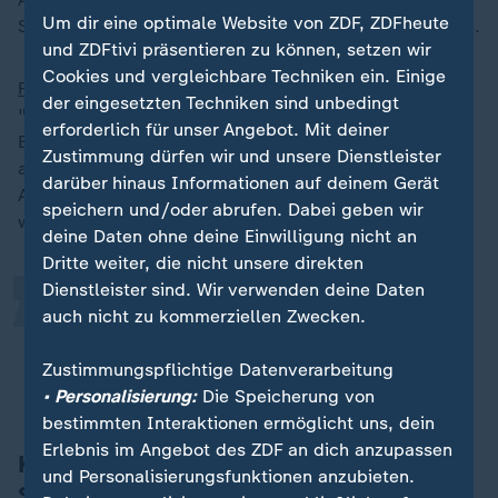
Um dir eine optimale Website von ZDF, ZDFheute
Schutz erhalten haben, sollen zügig abgelehnt werden.
und ZDFtivi präsentieren zu können, setzen wir
Cookies und vergleichbare Techniken ein. Einige
Frankreichs
Innenminister Bruno Retailleau betonte:
der eingesetzten Techniken sind unbedingt
"Wenn wir Ströme beherrschen wollen, müssen wir die
erforderlich für unser Angebot. Mit deiner
Einreisen beherrschen, das heißt die Außengrenzen,
„
Zustimmung dürfen wir und unsere Dienstleister
aber andererseits auch die Rückführungen." Mit dem
darüber hinaus Informationen auf deinem Gerät
Asyl- und Migrationspakt werde man bald ein
speichern und/oder abrufen. Dabei geben wir
wichtiges Instrument haben, so der Minister.
deine Daten ohne deine Einwilligung nicht an
Dritte weiter, die nicht unsere direkten
Dienstleister sind. Wir verwenden deine Daten
Wir wollen die illegale Migration
auch nicht zu kommerziellen Zwecken.
drastisch herunterfahren.
Zustimmungspflichtige Datenverarbeitung
Bruno Retailleau, französischer Innenminister
• Personalisierung:
Die Speicherung von
bestimmten Interaktionen ermöglicht uns, dein
Erlebnis im Angebot des ZDF an dich anzupassen
Konsequent gegen Schmuggler und
und Personalisierungsfunktionen anzubieten.
Schleuser vorgehen