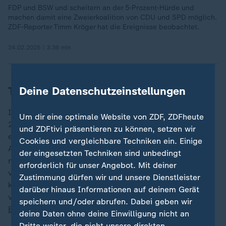
FDP und BSW und scheitern an der 5-Prozent-Hürde und
machen damit eine Zweierkoalition von CDU und SPD möglich.
ZDF-Reporter Timm Kröger hat die Ereignisse beobachtet.
24.02.2025 | 3:36 min
Tausende Auslandsdeutsche betroffen
Deine Datenschutzeinstellungen
Insgesamt hatten sich laut Bundeswahlleiterin über
Um dir eine optimale Website von ZDF, ZDFheute
213.000 Deutsche im Ausland ins Wählerverzeichnis
und ZDFtivi präsentieren zu können, setzen wir
eingetragen. Es gebe jedoch "Beschwerden von im
Cookies und vergleichbare Techniken ein. Einige
Ausland lebenden Deutschen, bei denen die
der eingesetzten Techniken sind unbedingt
rechtzeitige Zustellung der Wahlbriefe bei dieser unter
erforderlich für unser Angebot. Mit deiner
verkürzten Fristen stattfindenden Bundestagswahl
Zustimmung dürfen wir und unsere Dienstleister
kritisch oder unmöglich ist", hieß es bereits in der
darüber hinaus Informationen auf deinem Gerät
vergangenen Woche in einer
Pressemitteilung der
speichern und/oder abrufen. Dabei geben wir
Bundeswahlleiterin
.
deine Daten ohne deine Einwilligung nicht an
Dritte weiter, die nicht unsere direkten