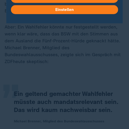
beim Wahlprüfungsausschuss des Deutschen
Einstellen
Bundestages einlegen.
Aber: Ein Wahlfehler könnte nur festgestellt werden,
wenn klar wäre, dass das BSW mit den Stimmen aus
dem Ausland die Fünf-Prozent-Hürde geknackt hätte.
Michael Brenner, Mitglied des
„
Bundeswahlausschusses, zeigte sich im Gespräch mit
ZDFheute skeptisch:
Ein geltend gemachter Wahlfehler
müsste auch mandatsrelevant sein.
Das wird kaum nachweisbar sein.
Michael Brenner, Mitglied des Bundeswahlausschusses