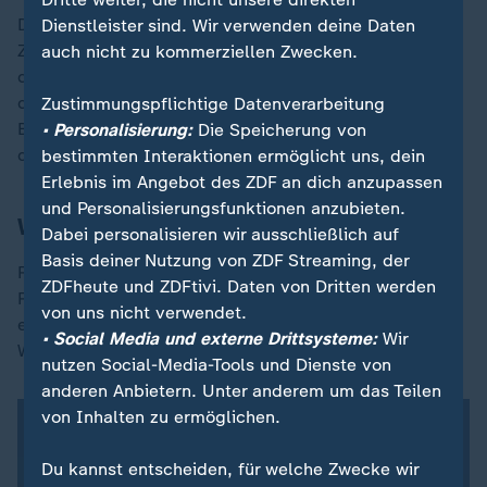
Dabei gehe es "um Tausende, wenn nicht
Dienstleister sind. Wir verwenden deine Daten
Zehntausende", sagt Verfassungsrechtler Ulrich Battis
auch nicht zu kommerziellen Zwecken.
der
"Tagesschau"
.
Das sei eine klare Beeinträchtigung
des hohen Grundsatzes der Allgemeinheit der Wahl.
Zustimmungspflichtige Datenverarbeitung
Beschwerden zur Rechtmäßigkeit der Wahl seien
• Personalisierung:
Die Speicherung von
denkbar.
bestimmten Interaktionen ermöglicht uns, dein
Erlebnis im Angebot des ZDF an dich anzupassen
und Personalisierungsfunktionen anzubieten.
Was sagen Juristen?
Dabei personalisieren wir ausschließlich auf
Basis deiner Nutzung von ZDF Streaming, der
Rechtsexperten verweisen darauf, dass das BSW das
ZDFheute und ZDFtivi. Daten von Dritten werden
Recht der Auslandsdeutschen nicht stellvertretend
von uns nicht verwendet.
einklagen kann: Das können nur die Wählerinnen und
• Social Media und externe Drittsysteme:
Wir
Wähler selbst, die nicht zu ihrem Recht kamen.
nutzen Social-Media-Tools und Dienste von
anderen Anbietern. Unter anderem um das Teilen
von Inhalten zu ermöglichen.
Du kannst entscheiden, für welche Zwecke wir