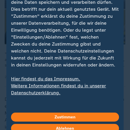
deine Daten speichern und verarbeiten dürfen.
Dies betrifft nur dein aktuell genutztes Gerät. Mit
"Zustimmen" erklärst du deine Zustimmung zu
unserer Datenverarbeitung, für die wir deine
Einwilligung benötigen. Oder du legst unter
"Einstellungen/Ablehnen" fest, welchen
Zwecken du deine Zustimmung gibst und
welchen nicht. Deine Datenschutzeinstellungen
"Wir verstehen das auch als Auftrag, das BSW weiter
kannst du jederzeit mit Wirkung für die Zukunft
aufzubauen und spätestens 2029 in den Bundestag zu führen",
in deinen Einstellungen widerrufen oder ändern.
so Sahra Wagenknecht mit Blick auf das knappe Wahlergebnis.
24.02.2025 | 9:17 min
Hier findest du das Impressum.
Weitere Informationen findest du in unserer
Datenschutzerklärung.
Die Partei könnte jedoch dagegen vorgehen, wenn den
eigenen Kandidatinnen und Kandidaten die
Möglichkeit genommen wurde, von den
Zustimmen
Auslandsdeutschen gewählt zu werden. Dann muss sie
innerhalb von zwei Monaten Einspruch gegen die Wahl
Ablehnen