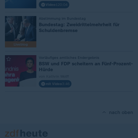
Video
120:04
:
Abstimmung im Bundestag
Bundestag: Zweidrittelmehrheit für
Schuldenbremse
Liveblog
:
Vorläufiges amtliches Endergebnis
BSW und FDP scheitern an Fünf-Prozent-
Hürde
von Kathrin Wolff
mit Video
3:46
nach oben