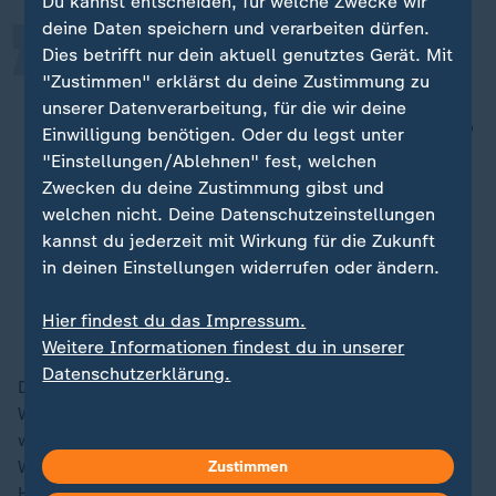
Du kannst entscheiden, für welche Zwecke wir
deine Daten speichern und verarbeiten dürfen.
Dies betrifft nur dein aktuell genutztes Gerät. Mit
Mögliche Maßnahmen neben der
"Zustimmen" erklärst du deine Zustimmung zu
Versickerung von Regenwasser sind
unserer Datenverarbeitung, für die wir deine
die Entsiegelung befestigter Flächen,
Einwilligung benötigen. Oder du legst unter
lokale grüne und blaue
"Einstellungen/Ablehnen" fest, welchen
Infrastrukturen, wie Straßenbäume,
Zwecken du deine Zustimmung gibst und
Fassaden- und Dachbegrünungen
welchen nicht. Deine Datenschutzeinstellungen
kannst du jederzeit mit Wirkung für die Zukunft
sowie Verdunstungsmöglichkeiten
in deinen Einstellungen widerrufen oder ändern.
von gespeichertem Regenwasser.
Hier findest du das Impressum.
Bernd Kirschbaum, Hydrogeologe Umweltbundesamt
Weitere Informationen findest du in unserer
Datenschutzerklärung.
Die Politik hat mit der Verabschiedung der nationalen
Wasserstrategie (NWS) im März 2023 ein
weitreichendes Konzept zur Sicherung der
Wasserressourcen auf den Weg gebracht, das die
Zustimmen
Herausforderungen umfassend benennt und adressiert.