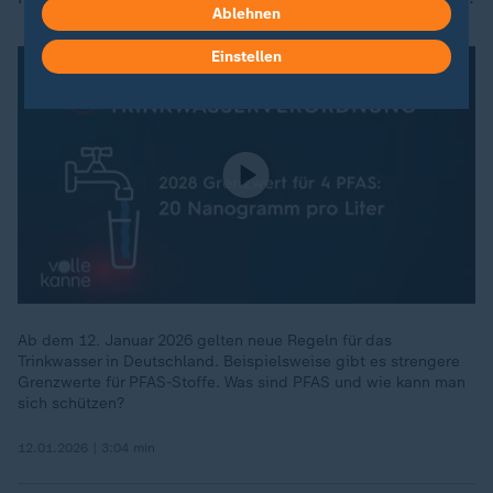
Ablehnen
Einstellen
Ab dem 12. Januar 2026 gelten neue Regeln für das
Trinkwasser in Deutschland. Beispielsweise gibt es strengere
Grenzwerte für PFAS-Stoffe. Was sind PFAS und wie kann man
sich schützen?
12.01.2026 | 3:04 min