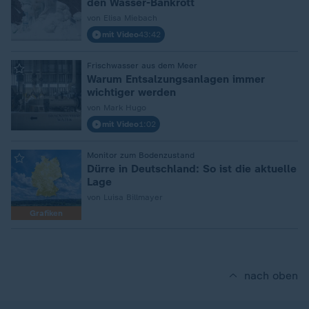
den Wasser-Bankrott
von Elisa Miebach
mit Video
43:42
:
Frischwasser aus dem Meer
Warum Entsalzungsanlagen immer
wichtiger werden
von Mark Hugo
mit Video
1:02
:
Monitor zum Bodenzustand
Dürre in Deutschland: So ist die aktuelle
Lage
von Luisa Billmayer
Grafiken
nach oben