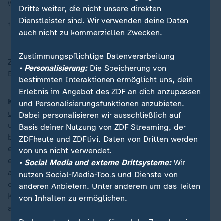
Wasserverbrauch im Haus und Garten reduzieren.
Dritte weiter, die nicht unsere direkten
Dienstleister sind. Wir verwenden deine Daten
19.08.2025 | 3:56 min
auch nicht zu kommerziellen Zwecken.
Zustimmungspflichtige Datenverarbeitung
ZDFheute
: Was können wir tun? Ganz individuell als
• Personalisierung:
Die Speicherung von
Bürger, aber auch Kommunen, die Politik?
bestimmten Interaktionen ermöglicht uns, dein
Erlebnis im Angebot des ZDF an dich anzupassen
Kirschbaum
: Grundsätzlich sollte
mit Wasser sorgsam
und Personalisierungsfunktionen anzubieten.
umgegangen
werden. Dazu gehört, Waschmaschine
Dabei personalisieren wir ausschließlich auf
und
Geschirrspüler
nur anzuschalten, wenn sie voll
Basis deiner Nutzung von ZDF Streaming, der
beladen sind, oder das Vollbad durch eine Dusche zu
ZDFheute und ZDFtivi. Daten von Dritten werden
ersetzen. Dort sollten wassersparende Duschköpfe
von uns nicht verwendet.
eingebaut werden. Das Gießen von
Pflanzen
sollte nur
• Social Media und externe Drittsysteme:
Wir
am frühen Morgen oder am späten Abend erfolgen -
nutzen Social-Media-Tools und Dienste von
„
dann verdunstet das Wasser nicht so schnell. Auch die
anderen Anbietern. Unter anderem um das Teilen
Kommunen müssen sich an Hitze und Trockenheit
von Inhalten zu ermöglichen.
anpassen.