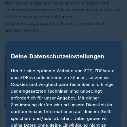
aber davon ausgehen, dass gerade in heißen und
trockenen Sommern die Trinkwassernutzung steigt und
die Versorgungsinfrastruktur der
Wasserversorgungsunternehmen teilweise an ihre
Grenzen kommt.
Deine Datenschutzeinstellungen
Um dir eine optimale Website von ZDF, ZDFheute
und ZDFtivi präsentieren zu können, setzen wir
Cookies und vergleichbare Techniken ein. Einige
der eingesetzten Techniken sind unbedingt
erforderlich für unser Angebot. Mit deiner
Zustimmung dürfen wir und unsere Dienstleister
darüber hinaus Informationen auf deinem Gerät
speichern und/oder abrufen. Dabei geben wir
Europa wird trockener und es wird zu viel Wasser verbraucht.
Mit diesen einfachen Tipps und Tricks lässt sich der
deine Daten ohne deine Einwilligung nicht an