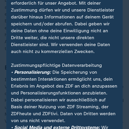
Die Suche nach Gesichtern und Stimmen mittels einer
erforderlich für unser Angebot. Mit deiner
automatisierten Anwendung sollte aber nur dann
Zustimmung dürfen wir und unsere Dienstleister
erlaubt sein, wenn dies der Präsident des
darüber hinaus Informationen auf deinem Gerät
Bundeskriminalamtes (BKA) oder seine Vertretung von
speichern und/oder abrufen. Dabei geben wir
einem Gericht genehmigen lässt. Bei Gefahr im Verzug
deine Daten ohne deine Einwilligung nicht an
hätte der BKA-Chef oder einer der drei Vize selbst die
Dritte weiter, die nicht unsere direkten
Anordnung für eine Dauer von maximal drei Tagen
Dienstleister sind. Wir verwenden deine Daten
treffen müssen.
auch nicht zu kommerziellen Zwecken.
Zustimmungspflichtige Datenverarbeitung
Bundesrat uneins bei Sicherheitspaket
• Personalisierung:
Die Speicherung von
bestimmten Interaktionen ermöglicht uns, dein
In der vorherigen Debatte im Bundesrat machten
Erlebnis im Angebot des ZDF an dich anzupassen
Vertreter Bayerns und Berlins ihre Ablehnung der Pläne
und Personalisierungsfunktionen anzubieten.
deutlich. Der bayerische Staatskanzleichef Florian
Dabei personalisieren wir ausschließlich auf
Herrmann (
CSU
) kritisierte das Paket als unzureichend
Basis deiner Nutzung von ZDF Streaming, der
und sprach von entkernten Regelungen. Die irreguläre
ZDFheute und ZDFtivi. Daten von Dritten werden
Migration werde so nicht bekämpft werden.
von uns nicht verwendet.
Vorgesehene Messerverbote seien reine Symbolpolitik.
• Social Media und externe Drittsysteme:
Wir