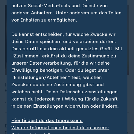
nutzen Social-Media-Tools und Dienste von
anderen Anbietern. Unter anderem um das Teilen
von Inhalten zu ermöglichen.
Du kannst entscheiden, für welche Zwecke wir
deine Daten speichern und verarbeiten dürfen.
Dies betrifft nur dein aktuell genutztes Gerät. Mit
"Zustimmen" erklärst du deine Zustimmung zu
unserer Datenverarbeitung, für die wir deine
Einwilligung benötigen. Oder du legst unter
"Einstellungen/Ablehnen" fest, welchen
Zwecken du deine Zustimmung gibst und
Im ZDF-Morgenmagazin stellte sich Sebastian Fiedler (SPD)
hinter das Sicherheitspaket.
welchen nicht. Deine Datenschutzeinstellungen
kannst du jederzeit mit Wirkung für die Zukunft
18.10.2024 | 5:48 min
in deinen Einstellungen widerrufen oder ändern.
Hier findest du das Impressum.
Dagegen betonte der rheinland-pfälzische
Weitere Informationen findest du in unserer
Innenminister Michael Ebling (
SPD
), das Paket sei eine