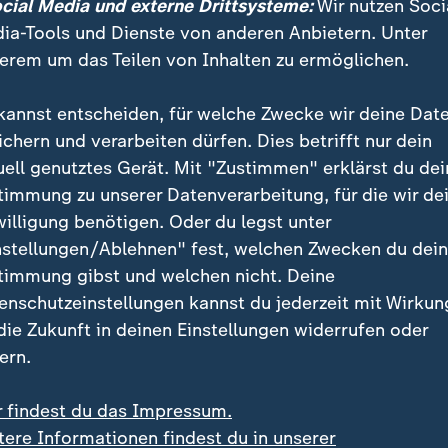
ocial Media und externe Drittsysteme:
Wir nutzen Soci
ia-Tools und Dienste von anderen Anbietern. Unter
erem um das Teilen von Inhalten zu ermöglichen.
kannst entscheiden, für welche Zwecke wir deine Dat
ichern und verarbeiten dürfen. Dies betrifft nur dein
uell genutztes Gerät. Mit "Zustimmen" erklärst du dei
g und engagiert – er ist der erfolgreiche Boss, der mehr will
wie Männer ihre Macht in Kultur, Politik und Wirtschaft mis
timmung zu unserer Datenverarbeitung, für die wir de
willigung benötigen. Oder du legst unter
nstellungen/Ablehnen" fest, welchen Zwecken du dei
timmung gibst und welchen nicht. Deine
enschutzeinstellungen kannst du jederzeit mit Wirkun
udie: 42 Prozent der Studierende
 die Zukunft in deinen Einstellungen widerrufen oder
elästigung erlebt
ern.
 #Medtoo zeigt eine aktuelle Studie, wie groß das Pr
r findest du das Impressum.
tigung für Medizinstudierende in
Deutschland
ist: 42 
tere Informationen findest du in unserer