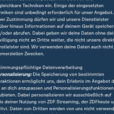
ngehende Ärztin
gleichbare Techniken ein. Einige der eingesetzten
hniken sind unbedingt erforderlich für unser Angebot.
ituation so sprachlos gewesen, dass sie sich nicht ge
ner Zustimmung dürfen wir und unsere Dienstleister
 Vorgesetzen nicht vor seinen Patienten bloßstellen, d
über hinaus Informationen auf deinem Gerät speicher
Praxisphase hat Einfluss auf den Erfolg ihres Studiu
/oder abrufen. Dabei geben wir deine Daten ohne de
willigung nicht an Dritte weiter, die nicht unsere direk
nstleister sind. Wir verwenden deine Daten auch nicht
merziellen Zwecken.
timmungspflichtige Datenverarbeitung
ersonalisierung:
Die Speicherung von bestimmten
eraktionen ermöglicht uns, dein Erlebnis im Angebot 
 an dich anzupassen und Personalisierungsfunktionen
ubieten. Dabei personalisieren wir ausschließlich auf
is deiner Nutzung von ZDF Streaming, der ZDFheute 
tivi. Daten von Dritten werden von uns nicht verwend