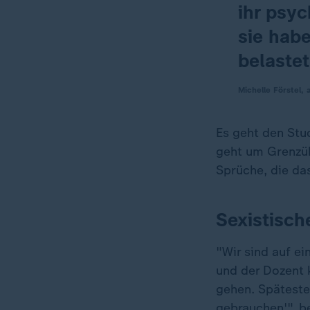
ihr psyc
sie hab
belastet
Michelle Förstel,
Es geht den Stu
geht um Grenzü
Sprüche, die das
Sexistisc
"Wir sind auf ei
und der Dozent k
gehen. Späteste
gebrauchen'", be