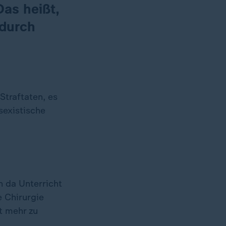
Das heißt,
adurch
Straftaten, es
existische
n da Unterricht
e Chirurgie
t mehr zu