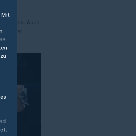
 Mit
wehrt habe. Auch
enn seine
n
ms.
ine
ten
 zu
des
und
et.