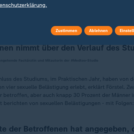
instudierenden gaben darin an, mindestens eine sexu
enschutzerklärung.
Zustimmen
Ablehnen
Einstel
udierende sind betroffen und die Q
enen nimmt über den Verlauf des St
 angehende Fachärztin und Mitautorin der #Medtoo-Studie
luss des Studiums, im Praktischen Jahr, haben von d
n vier sexuelle Belästigung erlebt, erklärt Förstel. Zw
er betroffen, aber auch knapp 30 Prozent der Männer i
t berichten von sexuellen Belästigungen - mit Folgen:
fte der Betroffenen hat angegeben, 