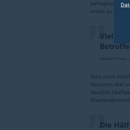
„
befragten Mediz
Dat
erlebt zu haben.
Viele St
Betroff
Michelle Förstel,
Kurz vorm Absch
„
Personen drei vo
deutlich häufig
Studienabschnit
Die Häl