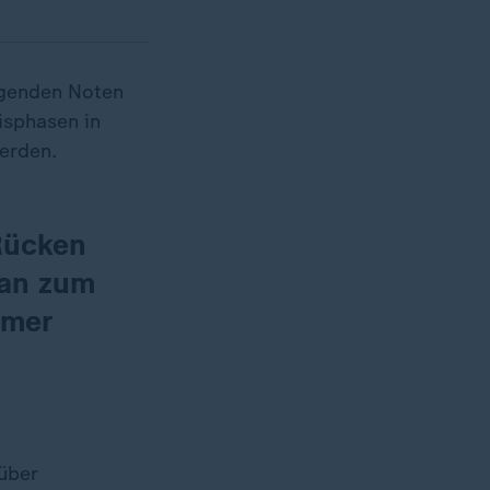
agenden Noten
isphasen in
werden.
Rücken
man zum
mmer
über