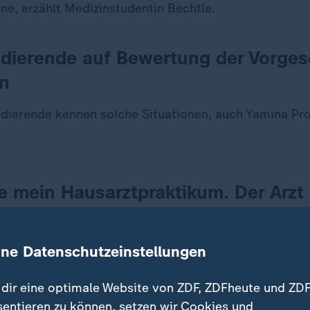
e, erzählt Medizinstudentin Bechtle.
dierende auf Bewertung der Vorges
n
udierende kennen solche Situationen, auch Yamina Pro
e mein Hausarztpraktikum. Der Arzt
it dem falschen Namen vorgestellt
 an die Schulter gepackt, an meine
ine Datenschutzeinstellungen
em Oberschenkel. Auch relativ weit
Oberschenkel.
dir eine optimale Website von ZDF, ZDFheute und ZDF
sentieren zu können, setzen wir Cookies und