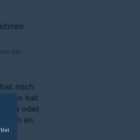
etzten
bst. Sie
 hat mich
. Dann hat
m Arm oder
 oben an
tivi