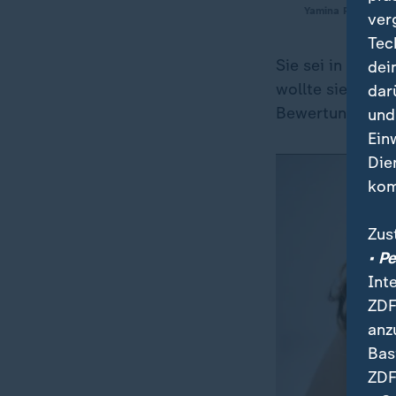
Yamina Probst, a
ver
Tec
Sie sei in der S
dei
wollte sie ihren
dar
Bewertung ihrer 
und
Ein
Die
kom
Zus
• P
Int
ZDF
anz
Bas
ZDF