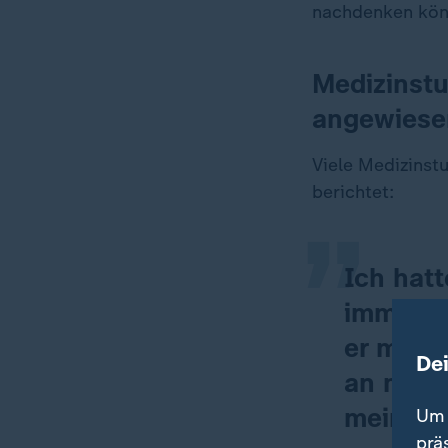
nachdenken könn
Medizinstu
angewiese
„
Viele Medizinst
berichtet:
Ich hatt
immer m
er mich
De
an mein
meinem 
Um 
prä