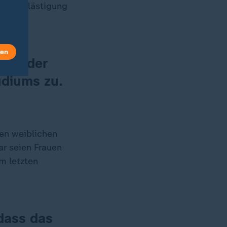
elle Belästigung
len
uote der
udiums zu.
en weiblichen
ar seien Frauen
m letzten
dass das