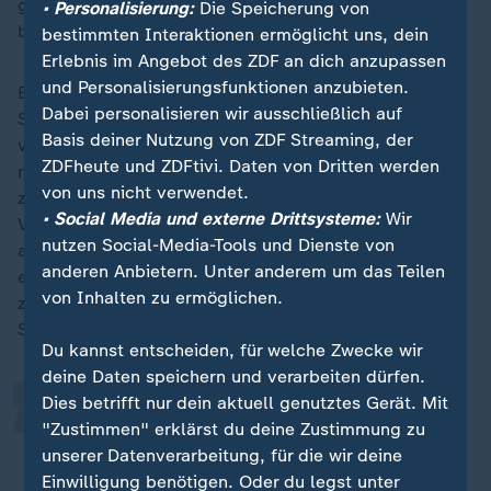
geplanten Synchronisation des Stromnetzes der
• Personalisierung:
Die Speicherung von
baltischen Staaten mit Westeuropa zu tun haben.
bestimmten Interaktionen ermöglicht uns, dein
Erlebnis im Angebot des ZDF an dich anzupassen
und Personalisierungsfunktionen anzubieten.
Eines der Ziele der wiederholten Beschädigung von
Dabei personalisieren wir ausschließlich auf
Stromleitungen könnte sein, die im Februar
Basis deiner Nutzung von ZDF Streaming, der
vorgesehene infrastrukturelle Abkopplung vom
ZDFheute und ZDFtivi. Daten von Dritten werden
russischen Stromnetz und Anbindung an Westeuropa
von uns nicht verwendet.
zu gefährden, sagte Energieminister Zygimantas
• Social Media und externe Drittsysteme:
Wir
Vaiciunas im litauischen Radio. Vielleicht solle damit
nutzen Social-Media-Tools und Dienste von
auch gezeigt werden, dass die baltischen Länder
„
anderen Anbietern. Unter anderem um das Teilen
energietechnisch anfällig seien. Vaiciunas betonte
von Inhalten zu ermöglichen.
zugleich, dass die Vorfälle keine Auswirkungen auf die
Synchronisierung hätten.
Du kannst entscheiden, für welche Zwecke wir
deine Daten speichern und verarbeiten dürfen.
Dies betrifft nur dein aktuell genutztes Gerät. Mit
Wir setzen diese Pläne um. Wir sind
"Zustimmen" erklärst du deine Zustimmung zu
bereit und wir bereiten uns auch auf
unserer Datenverarbeitung, für die wir deine
mögliche Bedrohungen vor.
Einwilligung benötigen. Oder du legst unter