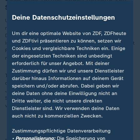
Sozialleistungen
Deine Datenschutzeinstellungen
Und so steht Aussage gegen Aussage - Unbeteiligte,
neutrale Beobachter gibt es ja nicht. "Ich finde, diese
Um dir eine optimale Website von ZDF, ZDFheute
Diskussionen sind wichtig und sollten nicht mit
und ZDFtivi präsentieren zu können, setzen wir
irgendwelchen Machtworten unterdrückt werden", sagt
Cookies und vergleichbare Techniken ein. Einige
Phillipp Türmer, der JUSO-Vorsitzende, im Interview
der eingesetzten Techniken sind unbedingt
mit ZDFheute.
erforderlich für unser Angebot. Mit deiner
Zustimmung dürfen wir und unsere Dienstleister
Türmer, ist nicht Fraktionsmitglied, war also nicht
darüber hinaus Informationen auf deinem Gerät
dabei, ist allerdings gut vernetzt. Ihm und seinen
speichern und/oder abrufen. Dabei geben wir
JUSOS missfallen vor allem jene Teile des
deine Daten ohne deine Einwilligung nicht an
Sicherheitspakets, die die Migration betreffen. Auch
Dritte weiter, die nicht unsere direkten
viele SPD-Abgeordnete haben da Bauchschmerzen.
Dienstleister sind. Wir verwenden deine Daten
auch nicht zu kommerziellen Zwecken.
Warum die Jusos von Olaf Scholz enttäuscht sind
Zustimmungspflichtige Datenverarbeitung
• Personalisierung:
Die Speicherung von