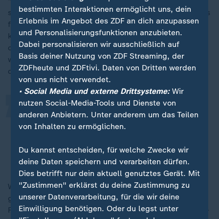
"Das eine ist, dass nahezu alle Leistungen für
bestimmten Interaktionen ermöglicht uns, dein
sogenannte Dublin-Fälle gestrichen werden sollen. Das
Erlebnis im Angebot des ZDF an dich anzupassen
führt zu einer Verelendung von Geflüchteten und das
und Personalisierungsfunktionen anzubieten.
können wir nicht akzeptieren. Der zweite Punkt ist,
„
Dabei personalisieren wir ausschließlich auf
dass sogar Jugendliche und Kinder abgeschoben
Basis deiner Nutzung von ZDF Streaming, der
werden sollen in Länder wie
Afghanistan
und
Syrien
, in
ZDFheute und ZDFtivi. Daten von Dritten werden
denen ihnen Todesstrafe und Folter droht", so Türmer.
von uns nicht verwendet.
• Social Media und externe Drittsysteme:
Wir
nutzen Social-Media-Tools und Dienste von
Das ist mit meinem
anderen Anbietern. Unter anderem um das Teilen
Rechtsstaatverständnis nicht
von Inhalten zu ermöglichen.
vereinbar.
Du kannst entscheiden, für welche Zwecke wir
Philipp Türmer, JUSO-Vorsitzender
deine Daten speichern und verarbeiten dürfen.
Dies betrifft nur dein aktuell genutztes Gerät. Mit
"Zustimmen" erklärst du deine Zustimmung zu
Während der Juso-Chef hofft, dass viele Abgeordnete
unserer Datenverarbeitung, für die wir deine
gegen das neue Sicherheitspaket stimmen, ist der
Einwilligung benötigen. Oder du legst unter
Fraktionsvorsitzende überzeugt und sagt im ZDFheute-