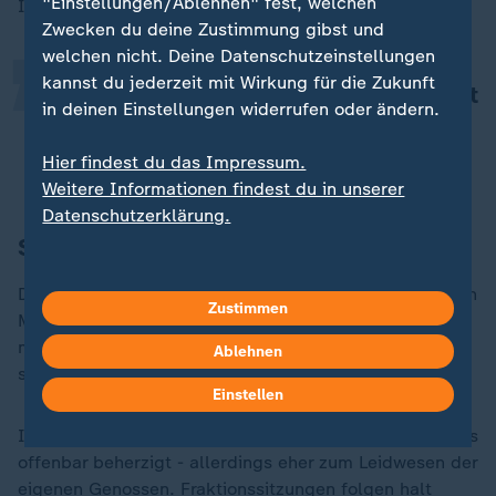
„
"Einstellungen/Ablehnen" fest, welchen
Interview:
Zwecken du deine Zustimmung gibst und
welchen nicht. Deine Datenschutzeinstellungen
kannst du jederzeit mit Wirkung für die Zukunft
Ich rechne mit einer breiten Mehrheit
in deinen Einstellungen widerrufen oder ändern.
für das Sicherheitspaket.
Hier findest du das Impressum.
Rolf Mützenich, Fraktionsvorsitzender
Weitere Informationen findest du in unserer
Datenschutzerklärung.
Scholz mit klarer Kante
Die
SPD
- von der Parteispitze bis runter zum einfachen
Zustimmen
Mitglied - hat sich in den letzten Wochen vom Kanzler
mehr klare Kante gewünscht, mehr Führung, mehr
Ablehnen
starke Hand, mehr basta - und weniger moderieren.
Einstellen
In der Fraktionssitzung gestern, da hat
Olaf Scholz
das
offenbar beherzigt - allerdings eher zum Leidwesen der
eigenen Genossen. Fraktionssitzungen folgen halt