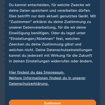
Du kannst entscheiden, für welche Zwecke wir
Gefragt seien nun die Parteien, die derzeit über die
deine Daten speichern und verarbeiten dürfen.
nächste Regierung in Deutschland verhandeln. "Der
Dies betrifft nur dein aktuell genutztes Gerät. Mit
Abbau von Strukturen sollte ein großes Warnzeichen
"Zustimmen" erklärst du deine Zustimmung zu
an die Politik sein", mahnte Halletz. Die
unserer Datenverarbeitung, für die wir deine
Pflegeunternehmen müssten gestärkt werden.
Einwilligung benötigen. Oder du legst unter
Gegenüber den Pflegekassen dürften sie nicht mehr
"Einstellungen/Ablehnen" fest, welchen
"wie Bittsteller" auftreten müssen, forderte die
Zwecken du deine Zustimmung gibst und
Verbandsmanagerin. Laut Statistischem Bundesamt
welchen nicht. Deine Datenschutzeinstellungen
hatte es zuletzt 11.250 Pflegeheime mit
kannst du jederzeit mit Wirkung für die Zukunft
vollstationärer Dauerpflege und 15.549 ambulante
in deinen Einstellungen widerrufen oder ändern.
Pflegedienste in Deutschland gegeben.
Hier findest du das Impressum.
Weitere Informationen findest du in unserer
ZDFheute auf WhatsApp
Datenschutzerklärung.
Zustimmen