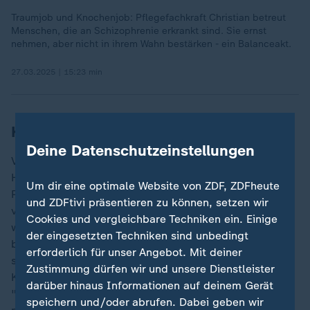
Traumjob und Knochenjob: Pflegefachkraft Christian betreut
Menschen, die an Schizophrenie erkrankt sind. Sie ernst
nehmen, aber nicht in ihrem Wahn bestärken - ein Balanceakt.
27.03.2025 | 15:23 min
Kassen zahlen oft erst spät
Deine Datenschutzeinstellungen
Verbandsgeschäftsführerin Halletz macht als
Hauptursache für die finanzielle Schieflage vieler
Um dir eine optimale Website von ZDF, ZDFheute
Pflegeanbieter mangelnde Zahlungsmoral der Kassen
und ZDFtivi präsentieren zu können, setzen wir
verantwortlich. Die Leistungen der Heime und Dienste
Cookies und vergleichbare Techniken ein. Einige
würden meist nicht zeitnah bezahlt. "Das türmt sich
der eingesetzten Techniken sind unbedingt
bei den Pflegeunternehmen zu sechs- bis
erforderlich für unser Angebot. Mit deiner
siebenstelligen Summen auf", sagte Halletz. Klamme
Zustimmung dürfen wir und unsere Dienstleister
Kassen sanierten sich auf Kosten von Pflegeanbietern.
darüber hinaus Informationen auf deinem Gerät
"Die Pflegeunternehmen werden als Bank der Kassen
speichern und/oder abrufen. Dabei geben wir