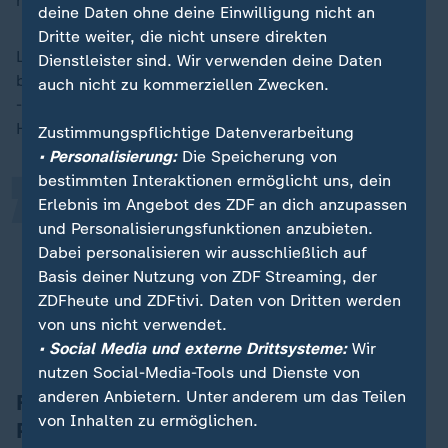
missbraucht", sagte Halletz.
deine Daten ohne deine Einwilligung nicht an
Dritte weiter, die nicht unsere direkten
Lange dauere es auch bei den Sozialämtern, die bei
Dienstleister sind. Wir verwenden deine Daten
„
bedürftigen Menschen für die Eigenanteile einspringen
auch nicht zu kommerziellen Zwecken.
- aber oft erst nach monatelanger Wartezeit, wie
Halletz kritisierte.
Zustimmungspflichtige Datenverarbeitung
• Personalisierung:
Die Speicherung von
bestimmten Interaktionen ermöglicht uns, dein
Erlebnis im Angebot des ZDF an dich anzupassen
Die Anbieter erbringen also
und Personalisierungsfunktionen anzubieten.
Leistungen, die zunächst gar nicht
Dabei personalisieren wir ausschließlich auf
finanziert werden - das trifft auch
Basis deiner Nutzung von ZDF Streaming, der
größere Unternehmen.
ZDFheute und ZDFtivi. Daten von Dritten werden
von uns nicht verwendet.
Isabell Halletz, Geschäftsführerin Arbeitgeberverband Pflege
• Social Media und externe Drittsysteme:
Wir
nutzen Social-Media-Tools und Dienste von
anderen Anbietern. Unter anderem um das Teilen
Forderung nach Stärkung der
von Inhalten zu ermöglichen.
Pflegeunternehmen