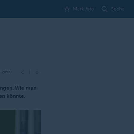
Merkliste
Suche
|
| 20:00
ungen. Wie man
en könnte.