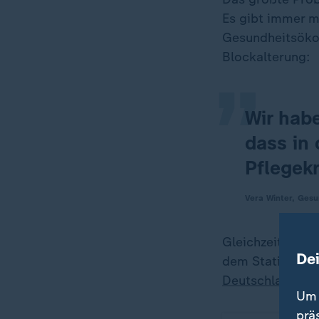
„
Es gibt immer m
Gesundheitsökon
Blockalterung:
Wir habe
dass in 
Pflegekr
Vera Winter, Ges
Gleichzeitig ko
De
dem Statistisch
Deutschland
feh
Um 
prä