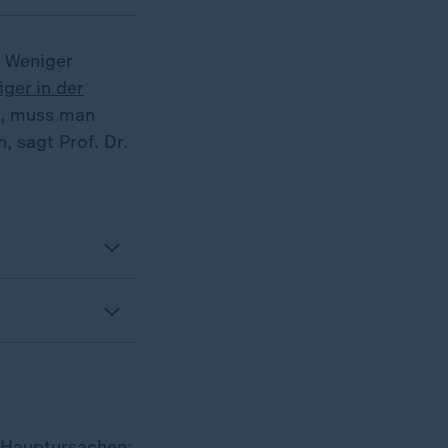
 Weniger
ger in der
d, muss man
, sagt Prof. Dr.
 Hauptursachen: