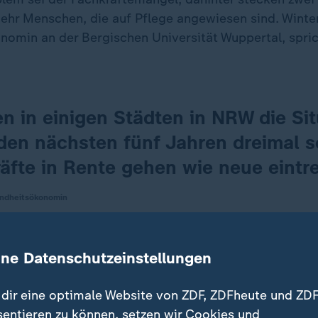
ehr Menschen, die auf Pflege angewiesen sind. Winter
omin an der Bergischen Universität Wuppertal, spric
n in einigen Städten in NRW die Sit
den nächsten fünf Jahren dreimal s
äfte in Rente gehen wie neue eintr
undheitsökonomin
mmen nicht genug neue Pflegefachkräfte nach. Im Ja
ine Datenschutzeinstellungen
en Bundesamt zufolge zwischen 280.000 und 690.000 
len.
dir eine optimale Website von ZDF, ZDFheute und ZDF
sentieren zu können, setzen wir Cookies und