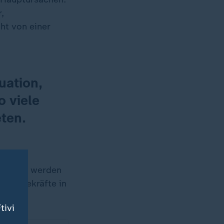
,
ht von einer
uation,
o viele
eten.
hr 2049 werden
Pflegekräfte in
tivi