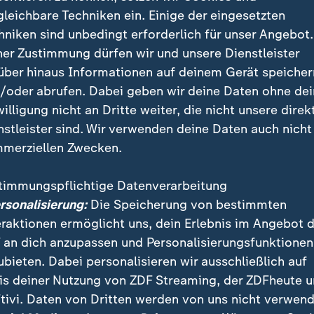
egekräften übersteigt Angebot
grafik
gleichbare Techniken ein. Einige der eingesetzten
hniken sind unbedingt erforderlich für unser Angebot.
ner Zustimmung dürfen wir und unsere Dienstleister
Ein Klick für den Datenschutz
über hinaus Informationen auf deinem Gerät speicher
/oder abrufen. Dabei geben wir deine Daten ohne de
tellung von ZDFheute Infografiken nutzen wir die Sof
willigung nicht an Dritte weiter, die nicht unsere direk
 Erst wenn Sie hier klicken, werden die Grafiken nac
nstleister sind. Wir verwenden deine Daten auch nicht
esse wird dabei an externe Server von Datawrapper üb
merziellen Zwecken.
tenschutz von Datawrapper können Sie sich auf der S
formieren. Um Ihre künftigen Besuche zu erleichtern,
timmungspflichtige Datenverarbeitung
stimmung in den
Datenschutzeinstellungen
. Ihre Zust
ersonalisierung:
Die Speicherung von bestimmten
im Bereich „Meine News“ jederzeit widerrufen.
eraktionen ermöglicht uns, dein Erlebnis im Angebot 
 an dich anzupassen und Personalisierungsfunktionen
ubieten. Dabei personalisieren wir ausschließlich auf
Infografiken anzeigen
is deiner Nutzung von ZDF Streaming, der ZDFheute 
Datenschutzeinstellungen anpassen
tivi. Daten von Dritten werden von uns nicht verwend