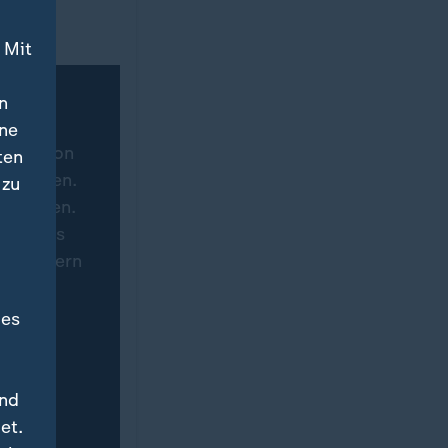
 Mit
n
ine
tware von
ten
hgeladen.
 zu
ertragen.
eite des
 speichern
immung
des
und
et.