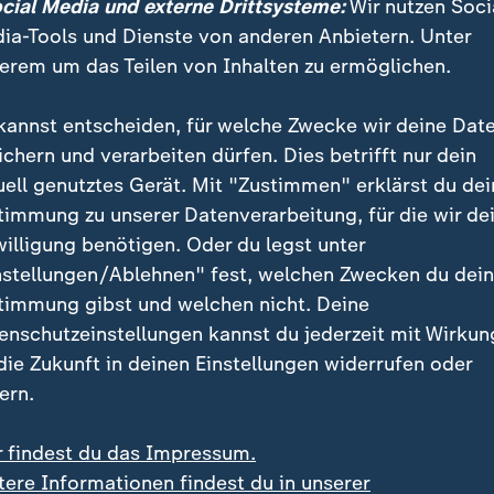
ocial Media und externe Drittsysteme:
Wir nutzen Soci
ia-Tools und Dienste von anderen Anbietern. Unter
erem um das Teilen von Inhalten zu ermöglichen.
hr Integration und Verantwortung i
kannst entscheiden, für welche Zwecke wir deine Dat
s es eine bessere Integration ausländischer Fachkräf
ichern und verarbeiten dürfen. Dies betrifft nur dein
"drei von vier ausländischen Pflegekräften nach dem 
uell genutztes Gerät. Mit "Zustimmen" erklärst du dei
". Nur wenn man auch eine gesellschaftliche Einbind
timmung zu unserer Datenverarbeitung, für die wir de
al langfristig gewinnen. Das sollte aber nur ein Baus
willigung benötigen. Oder du legst unter
nstellungen/Ablehnen" fest, welchen Zwecken du dei
timmung gibst und welchen nicht. Deine
richteten, sie dürften in ihrem Heimatland mehr Vera
enschutzeinstellungen kannst du jederzeit mit Wirkun
h viele deutsche Kollegen und Kolleginnen wünschten
 die Zukunft in deinen Einstellungen widerrufen oder
ser einsetzen zu können.
ern.
r findest du das Impressum.
derung im Job, also nur die leichte
tere Informationen findest du in unserer