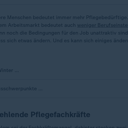
ere Menschen bedeutet immer mehr Pflegebedürftige.
em Arbeitsmarkt bedeutet auch
weniger Berufseinstei
nn noch die Bedingungen für den Job unattraktiv sin
s sich etwas ändern. Und es kann sich einiges ändern
inter ...
sschwerpunkte ...
ehlende Pflegefachkräfte
lem sei der Fachkräftemangel, dahinter stecken zwei