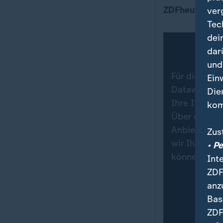
Bedarf an Pfl
ZDFheute Info
ver
Tec
dei
dar
und
Für die Dars
Ein
Datawrapper.
Die
Ihre IP-Adr
kom
Über den Da
Anbieters in
Zus
wir Ihre Zu
• P
können Sie 
Int
ZDF
anz
Bas
ZDF