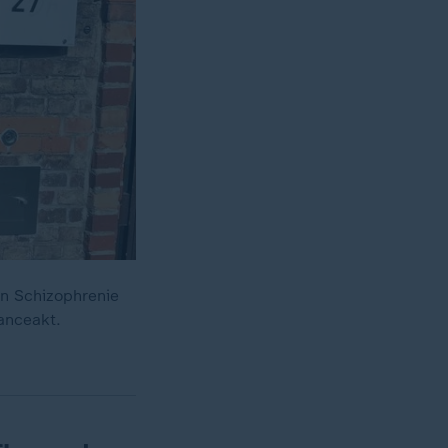
an Schizophrenie
lanceakt.