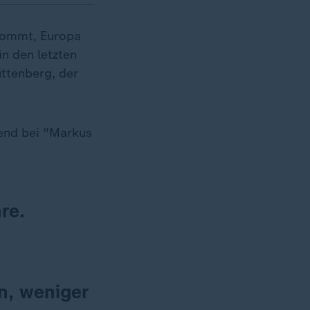
nkommt, Europa
in den letzten
ttenberg, der
end bei "Markus
re.
n, weniger