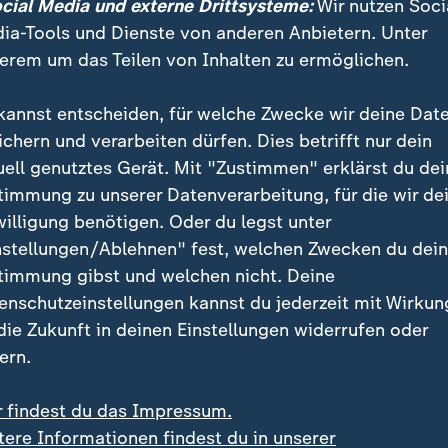
ocial Media und externe Drittsysteme:
Wir nutzen Soci
ia-Tools und Dienste von anderen Anbietern. Unter
erem um das Teilen von Inhalten zu ermöglichen.
hl, dass man sich dafür nicht mehr die Zeit nehme: "E
Parteiführung solche Debatten, Diskurse und Diskussi
kannst entscheiden, für welche Zwecke wir deine Dat
ichern und verarbeiten dürfen. Dies betrifft nur dein
uell genutztes Gerät. Mit "Zustimmen" erklärst du dei
eine Debatte darüber geführt werden, "wie man wieder
timmung zu unserer Datenverarbeitung, für die wir de
bringen kann, weil wir sie in der westlichen Welt nich
willigung benötigen. Oder du legst unter
se wirklich bereits am Abgrund befindlich sehen".
nstellungen/Ablehnen" fest, welchen Zwecken du dei
timmung gibst und welchen nicht. Deine
enschutzeinstellungen kannst du jederzeit mit Wirkun
 die Zukunft in deinen Einstellungen widerrufen oder
ern.
r findest du das Impressum.
tere Informationen findest du in unserer