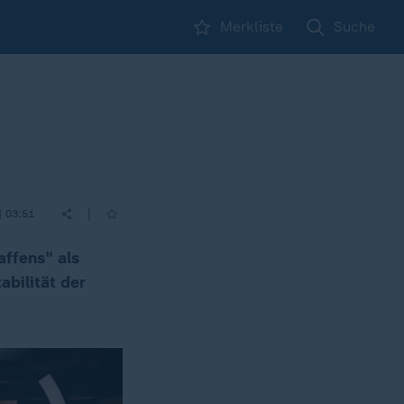
Merkliste
Suche
|
| 03:51
affens" als
abilität der