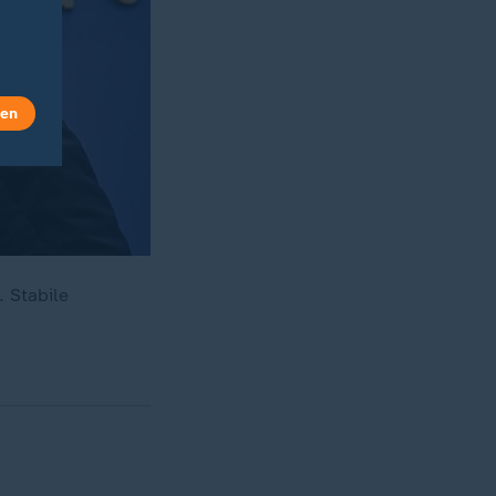
len
 Stabile