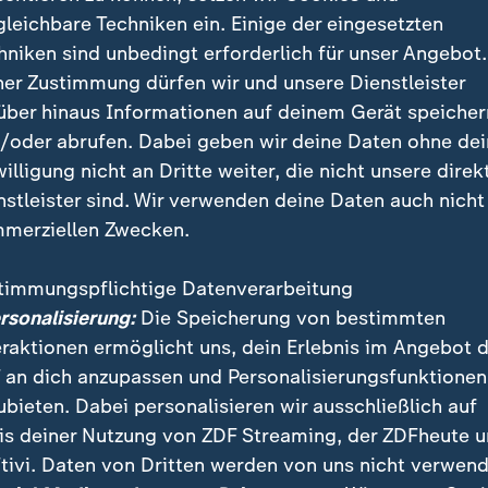
anchmal weniger besonnen aus. Er sieht manchmal wen
gleichbare Techniken ein. Einige der eingesetzten
hniken sind unbedingt erforderlich für unser Angebot.
ner Zustimmung dürfen wir und unsere Dienstleister
Politik diskutieren:
"Ernst gemeinte Offenheit ist Sch
über hinaus Informationen auf deinem Gerät speicher
/oder abrufen. Dabei geben wir deine Daten ohne de
willigung nicht an Dritte weiter, die nicht unsere direk
e am Abgrund
nstleister sind. Wir verwenden deine Daten auch nicht
merziellen Zwecken.
ierte diesen Politikstil:
timmungspflichtige Datenverarbeitung
ersonalisierung:
Die Speicherung von bestimmten
ßen Debatten finden kaum mehr stat
eraktionen ermöglicht uns, dein Erlebnis im Angebot 
lle von einer Sternstunde des Parl
 an dich anzupassen und Personalisierungsfunktionen
 ein Fraktionszwang gelöst wird (..
ubieten. Dabei personalisieren wir ausschließlich auf
d die großen Ausnahmen.
is deiner Nutzung von ZDF Streaming, der ZDFheute 
tivi. Daten von Dritten werden von uns nicht verwend
uttenberg, CSU-Politiker