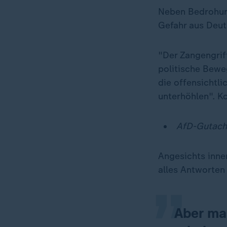
Neben Bedrohu
Gefahr aus Deut
"Der Zangengriff
politische Bewe
die offensichtli
unterhöhlen". K
AfD-Gutach
„
Angesichts innen
alles Antworten
Aber ma