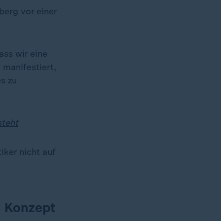
erg vor einer
ass wir eine
 manifestiert,
es zu
teht
iker nicht auf
m Konzept