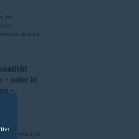
n. Im
iger
eilweise so kurz
onalität
 - oder in
en -
tivi
sieht ungnädiger