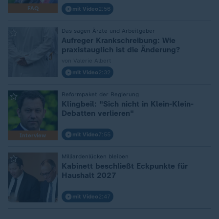
FAQ
mit Video
2:56
:
Das sagen Ärzte und Arbeitgeber
Aufreger Krankschreibung: Wie
praxistauglich ist die Änderung?
von Valerie Albert
mit Video
2:32
:
Reformpaket der Regierung
Klingbeil: "Sich nicht in Klein-Klein-
Debatten verlieren"
mit Video
7:55
Interview
:
Milliardenlücken bleiben
Kabinett beschließt Eckpunkte für
Haushalt 2027
mit Video
2:47