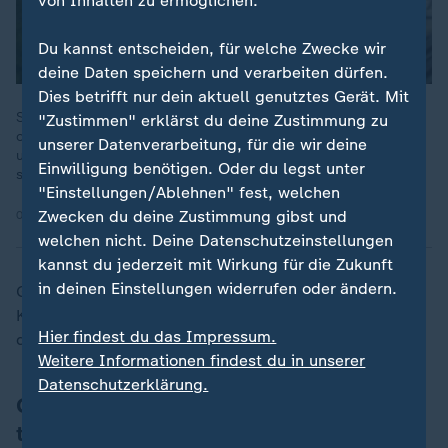
von Inhalten zu ermöglichen.
Du kannst entscheiden, für welche Zwecke wir
deine Daten speichern und verarbeiten dürfen.
Dies betrifft nur dein aktuell genutztes Gerät. Mit
SPD-Chef Lars Klingbeil zeigt sich im heute journal
"Zustimmen" erklärst du deine Zustimmung zu
optimistisch: Man werde alle geplanten Reformen auch
unserer Datenverarbeitung, für die wir deine
umsetzen. Deutschland sei ein blockiertes Land. Das müsse
Einwilligung benötigen. Oder du legst unter
sich ändern.
"Einstellungen/Ablehnen" fest, welchen
Zwecken du deine Zustimmung gibst und
02.07.2026 | 7:55 min
welchen nicht. Deine Datenschutzeinstellungen
kannst du jederzeit mit Wirkung für die Zukunft
in deinen Einstellungen widerrufen oder ändern.
Geplant ist auch die Kürzung von Finanzhilfen im
Klima- und Transformationsfonds - einem Sondertopf
Hier findest du das Impressum.
des Bundes. Das soll den Bundeshaushalt entlasten.
Weitere Informationen findest du in unserer
Datenschutzerklärung.
Grünen-Haushaltsexperte: "Täuschen,
tricksen, tarnen"