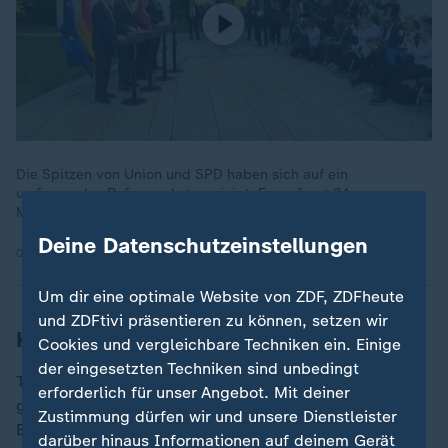
Die Spitzen von Union und SPD haben sich auf ein
umfassendes Reformpaket geeinigt. Es umfasst 34
Maßnahmen, darunter auch eine Steuerreform.
Deine Datenschutzeinstellungen
02.07.2026 | 3:34 min
Um dir eine optimale Website von ZDF, ZDFheute
und ZDFtivi präsentieren zu können, setzen wir
Klingbeil will tief in Rücklage greifen
Cookies und vergleichbare Techniken ein. Einige
der eingesetzten Techniken sind unbedingt
Trotzdem muss Klingbeil anders als geplant einen
erforderlich für unser Angebot. Mit deiner
großen Teil der Rücklage heranziehen. Geplant ist eine
Zustimmung dürfen wir und unsere Dienstleister
Entnahme von rund 6,8 Milliarden Euro aus der
darüber hinaus Informationen auf deinem Gerät