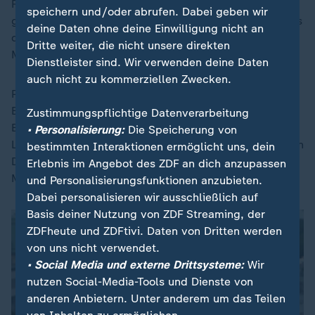
Rücklage, die in guten Zeiten bis zum Jahr 2019
speichern und/oder abrufen. Dabei geben wir
gebildet wurde. Damit stehen laut Kabinettvorlage aus
deine Daten ohne deine Einwilligung nicht an
der Rücklage in den Folgejahren noch rund 3,9
Dritte weiter, die nicht unsere direkten
Milliarden Euro zur Verfügung.
Dienstleister sind. Wir verwenden deine Daten
auch nicht zu kommerziellen Zwecken.
Probleme bereitet ein Milliardendefizit bei der
Bundesagentur für Arbeit. In der Vorlage heißt es, die
Zustimmungspflichtige Datenverarbeitung
Bundesagentur werde ihren Haushalt 2027 nur mit
• Personalisierung:
Die Speicherung von
Liquiditätshilfen des Bundes in Form eines überjährigen
bestimmten Interaktionen ermöglicht uns, dein
Darlehens ausgleichen können. Hierfür seien 5,2
Erlebnis im Angebot des ZDF an dich anzupassen
Milliarden Euro veranschlagt.
und Personalisierungsfunktionen anzubieten.
Dabei personalisieren wir ausschließlich auf
Basis deiner Nutzung von ZDF Streaming, der
ZDFheute und ZDFtivi. Daten von Dritten werden
von uns nicht verwendet.
• Social Media und externe Drittsysteme:
Wir
nutzen Social-Media-Tools und Dienste von
anderen Anbietern. Unter anderem um das Teilen