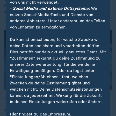
von uns nicht verwendet.
bei häufigen Verstößen beschädigt. Deshalb sei es
• Social Media und externe Drittsysteme:
Wir
wichtig, Verstöße zu sanktionieren und zu unterbinden,
nutzen Social-Media-Tools und Dienste von
teilte der ADAC mit.
anderen Anbietern. Unter anderem um das Teilen
von Inhalten zu ermöglichen.
Du kannst entscheiden, für welche Zwecke wir
deine Daten speichern und verarbeiten dürfen.
Dies betrifft nur dein aktuell genutztes Gerät. Mit
"Zustimmen" erklärst du deine Zustimmung zu
unserer Datenverarbeitung, für die wir deine
Einwilligung benötigen. Oder du legst unter
"Einstellungen/Ablehnen" fest, welchen
Zwecken du deine Zustimmung gibst und
welchen nicht. Deine Datenschutzeinstellungen
kannst du jederzeit mit Wirkung für die Zukunft
ZDF-Börsenexpertin Valerie Haller mit einer Einordnung.
in deinen Einstellungen widerrufen oder ändern.
27.04.2026 | 1:07 min
Hier findest du das Impressum.