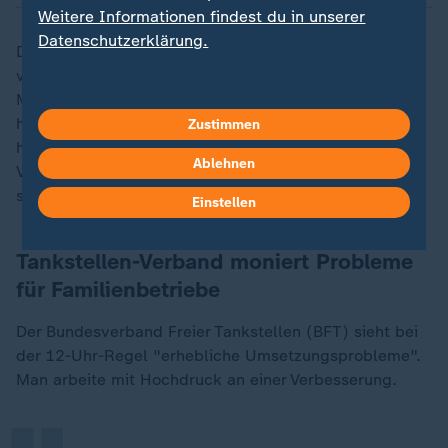
Weitere Informationen findest du in unserer
Datenschutzerklärung.
Der Wirtschaftsverband Fuels und Energie (En2x)
vertritt unter anderem die Interessen großer
Mineralölkonzerne. Ein Verbandssprecher weist darauf
hin, es sei offen, um welche Tankstellen es sich
Zustimmen
handele. Bislang seien von Markentankstellen keine
Ablehnen
Verstöße bekannt. Sollten eigene Mitglieder betroffen
sein, werde man der Sache natürlich nachgehen.
Einstellen
Tankstellen-Verband moniert Probleme
für Familienbetriebe
„
Der Bundesverband Freier Tankstellen (BFT) sieht bei
der 12-Uhr-Regel "erhebliche Umsetzungsprobleme".
Man arbeite mit Hochdruck an einer Verbesserung.