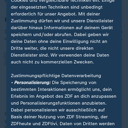
Cookies und vergleichbare Techniken ein. Einige
Preise.
der eingesetzten Techniken sind unbedingt
erforderlich für unser Angebot. Mit deiner
Kritik aus der Politik und vom ADAC
„
Zustimmung dürfen wir und unsere Dienstleister
darüber hinaus Informationen auf deinem Gerät
Der SPD-Bundestagsabgeordnete Armand Zorn wertete
speichern und/oder abrufen. Dabei geben wir
die Menge der Abweichungen als "besorgniserregend".
deine Daten ohne deine Einwilligung nicht an
Dritte weiter, die nicht unsere direkten
Dienstleister sind. Wir verwenden deine Daten
Im Gesetz sind klare Strafen für
auch nicht zu kommerziellen Zwecken.
derartige Verstöße vorgesehen - die
Zustimmungspflichtige Datenverarbeitung
zuständigen Behörden müssen jetzt
• Personalisierung:
Die Speicherung von
klar dagegen vorgehen.
bestimmten Interaktionen ermöglicht uns, dein
Erlebnis im Angebot des ZDF an dich anzupassen
Armand Zorn (SPD), Bundestagsabgeordneter
und Personalisierungsfunktionen anzubieten.
Dabei personalisieren wir ausschließlich auf
Der ADAC forderte ebenfalls ein hartes Vorgehen. Es
Basis deiner Nutzung von ZDF Streaming, der
gehe für Verbraucher auch um Transparenz und
ZDFheute und ZDFtivi. Daten von Dritten werden
Verlässlichkeit. Das Vertrauen in die neue Regel würde