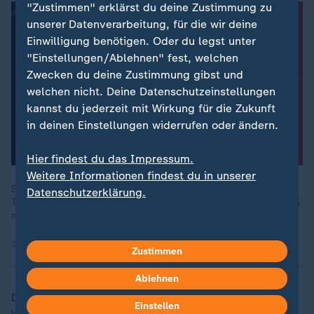
"Zustimmen" erklärst du deine Zustimmung zu
unserer Datenverarbeitung, für die wir deine
Einwilligung benötigen. Oder du legst unter
"Einstellungen/Ablehnen" fest, welchen
Zwecken du deine Zustimmung gibst und
welchen nicht. Deine Datenschutzeinstellungen
kannst du jederzeit mit Wirkung für die Zukunft
in deinen Einstellungen widerrufen oder ändern.
Hier findest du das Impressum.
Weitere Informationen findest du in unserer
Seit Tagen hat eine Hitzewelle Deutschland fest im Griff. Die
Datenschutzerklärung.
Tage kratzen an der 40-Grad-Celsius-Marke, die Nächte kühlen
mancherorts nicht unter 25 Grad ab.
26.06.2026 | 43:05 min
Zustimmen
Ablehnen
Der Deutsche Wetterdienst (DWD) erwartet am
Einstellen