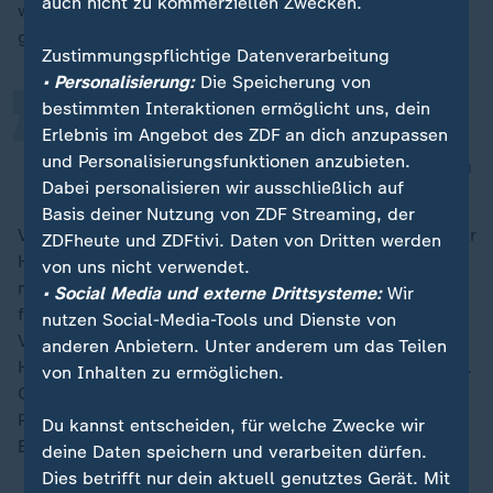
„
auch nicht zu kommerziellen Zwecken.
wie hitzeempfindliche Arzneimittel wie Insulin richtig
gelagert werden.
Zustimmungspflichtige Datenverarbeitung
• Personalisierung:
Die Speicherung von
bestimmten Interaktionen ermöglicht uns, dein
Das ist nicht trivial und kostet Zeit.
Erlebnis im Angebot des ZDF an dich anzupassen
und Personalisierungsfunktionen anzubieten.
Nicola Buhlinger-Göpfarth, Hausärztinnen- und Hausärzteverband
Dabei personalisieren wir ausschließlich auf
Basis deiner Nutzung von ZDF Streaming, der
Viele Menschen seien dabei auf die Unterstützung ihrer
ZDFheute und ZDFtivi. Daten von Dritten werden
Hausarztpraxis angewiesen. Die Bundesregierung
von uns nicht verwendet.
müsse die aktuelle Hitzewelle nun endlich zum Anlass
• Social Media und externe Drittsysteme:
Wir
für konkrete Maßnahmen nehmen, forderte die
nutzen Social-Media-Tools und Dienste von
Verbandsvorsitzende. "Eine vernünftig finanzierte
anderen Anbietern. Unter anderem um das Teilen
Hitzeschutzberatung in den Praxen wäre das Minimum.
von Inhalten zu ermöglichen.
Gleichzeitig müssen insbesondere auch die
Pflegeheime in die Lage versetzt werden, ihre
Du kannst entscheiden, für welche Zwecke wir
Bewohner vernünftig gegen Hitze zu schützen."
deine Daten speichern und verarbeiten dürfen.
Dies betrifft nur dein aktuell genutztes Gerät. Mit