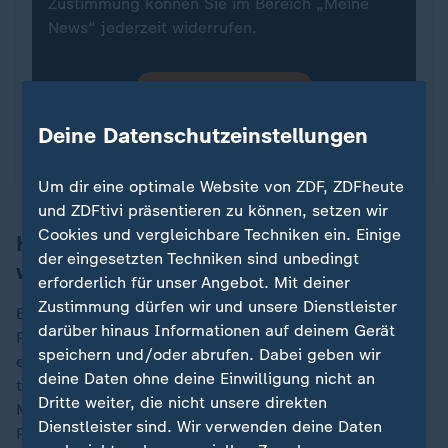
Zustimmung können Sie im Bereich „Meine
News“ jederzeit widerrufen.
Infografiken anzeigen
Deine Datenschutzeinstellungen
Datenschutzeinstellungen anpassen
Um dir eine optimale Website von ZDF, ZDFheute
und ZDFtivi präsentieren zu können, setzen wir
Cookies und vergleichbare Techniken ein. Einige
Hitzeschutzberatung muss finanziert
der eingesetzten Techniken sind unbedingt
werden
erforderlich für unser Angebot. Mit deiner
Zustimmung dürfen wir und unsere Dienstleister
Eine strukturierte Beratung in Hausarztpraxen und
darüber hinaus Informationen auf deinem Gerät
Pflegeheimen sei deshalb unverzichtbar. Dabei gehe
speichern und/oder abrufen. Dabei geben wir
es nicht nur um allgemeine Hinweise, ausreichend zu
deine Daten ohne deine Einwilligung nicht an
trinken oder die Mittagshitze zu meiden. Oft müssten
Dritte weiter, die nicht unsere direkten
Medikamente überprüft oder angepasst und
Dienstleister sind. Wir verwenden deine Daten
Patientinnen und Patienten darüber informiert werden,