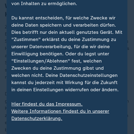
von Inhalten zu ermöglichen.
Warken: Wichtig, einen stabilen
Haushalt zu haben
Du kannst entscheiden, für welche Zwecke wir
deine Daten speichern und verarbeiten dürfen.
Zu andererseits geplanten Kürzungen des regulären
Dies betrifft nur dein aktuell genutztes Gerät. Mit
Bundeszuschusses sagte Warken, dies sei ein
"Zustimmen" erklärst du deine Zustimmung zu
Sparbeitrag, den alle Ministerien zur Stabilisierung des
unserer Datenverarbeitung, für die wir deine
Haushalts bringen müssten. "Gewünscht hätten wir uns
Einwilligung benötigen. Oder du legst unter
alle sicherlich eine bessere Situation und mehr
"Einstellungen/Ablehnen" fest, welchen
Spielräume." Aber ihr sei es auch wichtig, einen
Zwecken du deine Zustimmung gibst und
stabilen Haushalt zu haben, um auch da die Bürger
welchen nicht. Deine Datenschutzeinstellungen
nicht weiter zu belasten.
kannst du jederzeit mit Wirkung für die Zukunft
in deinen Einstellungen widerrufen oder ändern.
Der Gesetzentwurf, an dem noch an kleineren Punkten
gearbeitet werden sollte, soll an diesem Mittwoch vom
Hier findest du das Impressum.
Kabinett auf den Weg gebracht werden. Sie sei sehr
Weitere Informationen findest du in unserer
zuversichtlich, rechtzeitig fertig zu sein und dann auch
Datenschutzerklärung.
einen Kabinettsbeschluss zu dem Entwurf zu
bekommen, sagte Warken.