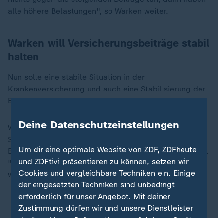
alle höhere Belastungen", so Warken weiter.
Warken will Versicherungsbeiträge stabil
halten
Nun solle eine stabile Situation in der
Krankenversicherung und auch eine Stabilisierung der
Beiträge geschaffen werden.
Deine Datenschutzeinstellungen
Warken hob hervor, dass auch eine stärkere
Steuerfinanzierung der Gesundheitskosten von
Um dir eine optimale Website von ZDF, ZDFheute
Bürgergeldbeziehern aus dem Haushalt kommen solle.
und ZDFtivi präsentieren zu können, setzen wir
"Natürlich wäre mehr wünschenswert gewesen, aber
Cookies und vergleichbare Techniken ein. Einige
wir haben jetzt einen Einstieg gefunden."
der eingesetzten Techniken sind unbedingt
erforderlich für unser Angebot. Mit deiner
Warkens Mammutaufgabe: Reform gegen
Zustimmung dürfen wir und unsere Dienstleister
Widerstand