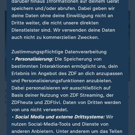
darüber hinaus Informationen auf deinem Gerät
speichern und/oder abrufen. Dabei geben wir
deine Daten ohne deine Einwilligung nicht an
Dritte weiter, die nicht unsere direkten
Dienstleister sind. Wir verwenden deine Daten
auch nicht zu kommerziellen Zwecken.
Zustimmungspflichtige Datenverarbeitung
• Personalisierung:
Die Speicherung von
bestimmten Interaktionen ermöglicht uns, dein
Erlebnis im Angebot des ZDF an dich anzupassen
und Personalisierungsfunktionen anzubieten.
Dabei personalisieren wir ausschließlich auf
Alle Beteiligten im Gesundheitswesen müssten jetzt ihren
Basis deiner Nutzung von ZDF Streaming, der
Beitrag zum Sparen leisten, sagt Bundesgesundheitsministerin
ZDFheute und ZDFtivi. Daten von Dritten werden
Nina Warken (CDU). Tatsache ist: Es fehlen Milliarden.
von uns nicht verwendet.
30.03.2026 | 5:50 min
• Social Media und externe Drittsysteme:
Wir
nutzen Social-Media-Tools und Dienste von
anderen Anbietern. Unter anderem um das Teilen