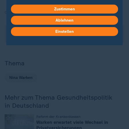
Zustimmen
Quelle:
dpa
Ablehnen
Über dieses Thema berichtete das heute journal am
Einstellen
28.04.2026 ab 21:45 Uhr.
Thema
Nina Warken
Mehr zum Thema Gesundheitspolitik
in Deutschland
:
Reform der Krankenkassen
Warken erwartet viele Wechsel in
Privatversicherungen