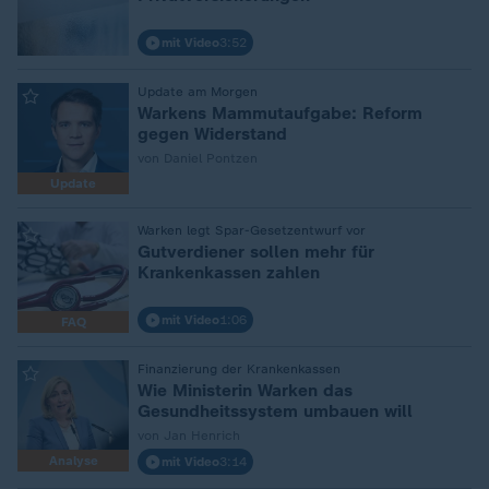
mit Video
3:52
:
Update am Morgen
Warkens Mammutaufgabe: Reform
gegen Widerstand
von Daniel Pontzen
Update
:
Warken legt Spar-Gesetzentwurf vor
Gutverdiener sollen mehr für
Krankenkassen zahlen
mit Video
1:06
FAQ
:
Finanzierung der Krankenkassen
Wie Ministerin Warken das
Gesundheitssystem umbauen will
von Jan Henrich
Analyse
mit Video
3:14