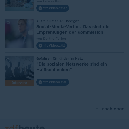
von Felicia Kaul
mit Video
28:37
:
Aus für unter 13-Jährige?
Social-Media-Verbot: Das sind die
Empfehlungen der Kommission
von Dorthe Ferber
mit Video
1:02
:
Gefahren für Kinder im Netz
"Die sozialen Netzwerke sind ein
Haifischbecken"
mit Video
43:36
Interview
nach oben