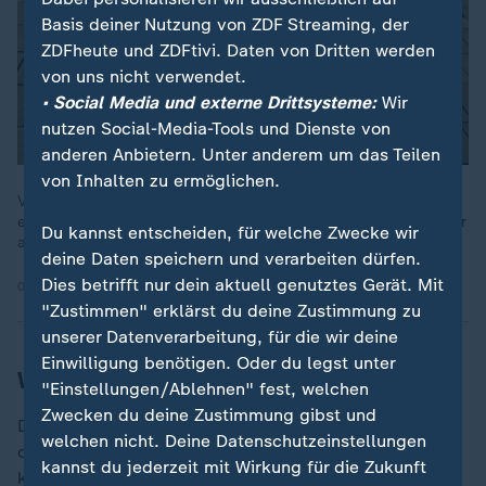
Basis deiner Nutzung von ZDF Streaming, der
ZDFheute und ZDFtivi. Daten von Dritten werden
von uns nicht verwendet.
• Social Media und externe Drittsysteme:
Wir
nutzen Social-Media-Tools und Dienste von
anderen Anbietern. Unter anderem um das Teilen
von Inhalten zu ermöglichen.
Viele Eltern fühlen sich durch ihren Alltag mental belastet, so
eine aktuelle Studie. Vor allem Mütter haben das Gefühl, immer
Du kannst entscheiden, für welche Zwecke wir
an alles denken zu müssen.
deine Daten speichern und verarbeiten dürfen.
Dies betrifft nur dein aktuell genutztes Gerät. Mit
04.05.2026 | 1:55 min
"Zustimmen" erklärst du deine Zustimmung zu
unserer Datenverarbeitung, für die wir deine
Einwilligung benötigen. Oder du legst unter
Wie wird sich das auswirken?
"Einstellungen/Ablehnen" fest, welchen
Zwecken du deine Zustimmung gibst und
Der Deutsche Frauenrat sieht die Kürzungen im Etat
welchen nicht. Deine Datenschutzeinstellungen
des Familienministeriums kritisch. Dieser werde im
kannst du jederzeit mit Wirkung für die Zukunft
kommenden Jahr um acht Prozent schrumpfen, bis