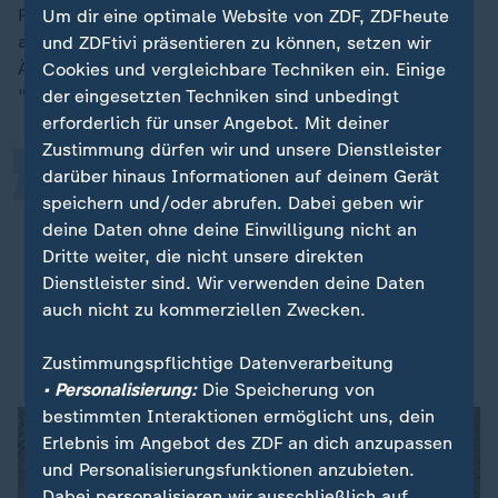
Regierung final einig werden, dann ist das Parlament
Um dir eine optimale Website von ZDF, ZDFheute
„
am Zuge. Der Gesetzentwurf beinhalte auch eine
und ZDFtivi präsentieren zu können, setzen wir
Änderung des Mutterschutzgesetzes, hieß es laut dem
Cookies und vergleichbare Techniken ein. Einige
"Politico"-Bericht weiter:
der eingesetzten Techniken sind unbedingt
erforderlich für unser Angebot. Mit deiner
Zustimmung dürfen wir und unsere Dienstleister
darüber hinaus Informationen auf deinem Gerät
Mit der Neuregelung werden
speichern und/oder abrufen. Dabei geben wir
arbeitszeitliche
deine Daten ohne deine Einwilligung nicht an
Beschäftigungsverbote auf zwölf
Dritte weiter, die nicht unsere direkten
Monate nach der Entbindung
Dienstleister sind. Wir verwenden deine Daten
eingeschränkt.
auch nicht zu kommerziellen Zwecken.
Gesetzentwurf für das Elterngeld laut "Politico"
Zustimmungspflichtige Datenverarbeitung
• Personalisierung:
Die Speicherung von
bestimmten Interaktionen ermöglicht uns, dein
Erlebnis im Angebot des ZDF an dich anzupassen
und Personalisierungsfunktionen anzubieten.
Dabei personalisieren wir ausschließlich auf